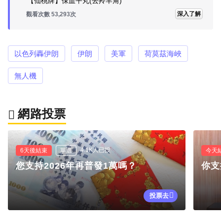
【仙桃牌】保血平丸(去羚羊角)
深入了解
觀看次數 53,293次
以色列轟伊朗
伊朗
美軍
荷莫茲海峽
無人機
網路投票
4.1K人已投
6天後結束
單選
今天
您支持2026年再普發1萬嗎？
你支
投票去