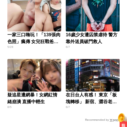
一家三口嗨玩！「139張肉
16歲少女遭囚禁虐待 警方
色照」瘋傳 女兒狂戰爸爸
靠外送員破門救人
5/28
8/7
懷孕
疑追星遭網暴！女網紅情
在日台人有感！ 東京「板
緒崩潰 直播中輕生
塊轉移」 新宿、澀谷老
8/5
8/7
化？
Recommended by