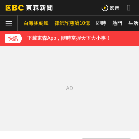
《理財達人秀》X 安聯投信免費講座報名中！搶先卡位 2027
白海豚颱風
下載東森App，隨時掌握天下大小事！
律師詐慈濟10億
即時
熱門
生活
《理財達人秀》X 安聯投信免費講座報名中！搶先卡位 2027
快訊