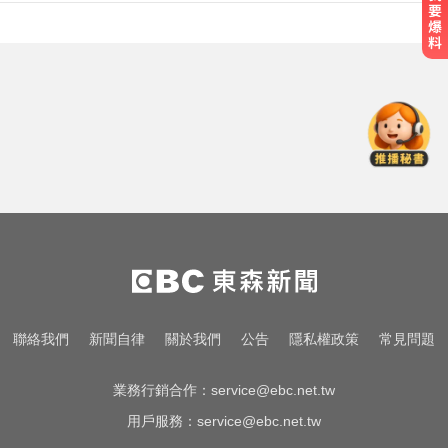
中職／中信兄弟折損2重砲！張志
豪、許基宏動刀本季報銷
快訊／白海豚逼近！新竹縣尖石、
五峰「8校停課」
攏係為了晶片！「斷交19年」 哥斯
大黎加連2年來台
中職／中信兄弟折損2重砲！張志
豪、許基宏動刀本季報銷
快訊／白海豚逼近！新竹縣尖石、
聯絡我們
新聞自律
關於我們
公告
隱私權政策
常見問題
五峰「8校停課」
業務行銷合作：
service@ebc.net.tw
用戶服務：
service@ebc.net.tw