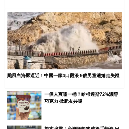
颱風白海豚逼近！中國一家4口觀浪 9歲男童遭捲走失蹤
PR
一個人爽嗑一桶？哈根達斯72%濃醇
巧克力 掀脆友共鳴
熊本強震！台灣送帳篷成搶手物資 日