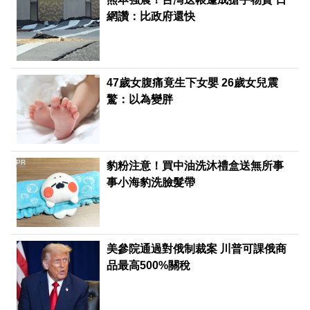
網讚：比政府還快
47歲女腹痛竟生下女嬰 26歲女兒震
驚：以為變胖
PR
豹粉注意！買中油洗沐禮盒送無所事
事小海豹洗臉髮帶
美參院通過對俄制裁案 川普可課俄商
品最高500%關稅