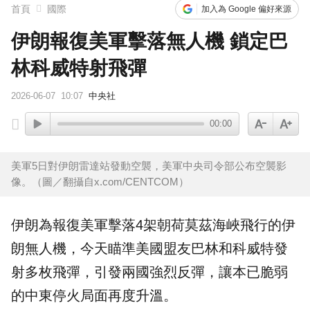
首頁
國際
加入為 Google 偏好來源
伊朗報復美軍擊落無人機 鎖定巴
林科威特射飛彈
2026-06-07
10:07
中央社
00:00
美軍5日對伊朗雷達站發動空襲，美軍中央司令部公布空襲影
像。（圖／翻攝自x.com/CENTCOM）
伊朗
為報復
美軍
擊落4架朝
荷莫茲海峽
飛行的伊
朗
無人機
，今天瞄準美國盟友巴林和科威特發
射多枚飛彈，引發兩國強烈反彈，讓本已脆弱
的中東停火局面再度升溫。