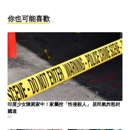
你也可能喜歡
印度少女陳屍家中！家屬控「性侵殺人」 居民氣炸怒封
國道
8/6