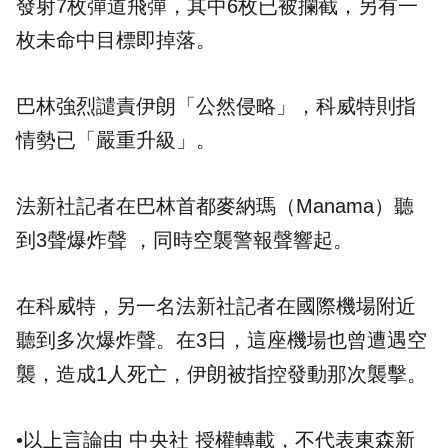
發射7枚彈道飛彈，其中6枚已被攔截，另有一
枚未命中目標即掉落。
巴林強烈譴責伊朗「公然侵略」，科威特則指
情勢已「嚴重升級」。
法新社記者在巴林首都麥納瑪（Manama）聽
到3聲爆炸聲 ，同時空襲警報聲響起。
在科威特，另一名法新社記者在國際機場附近
聽到多次爆炸聲。在3日，這座機場也曾遭遇空
襲，造成1人死亡，伊朗被指控發動那次襲擊。
•以上言論由 中央社 授權轉載，不代表東森新