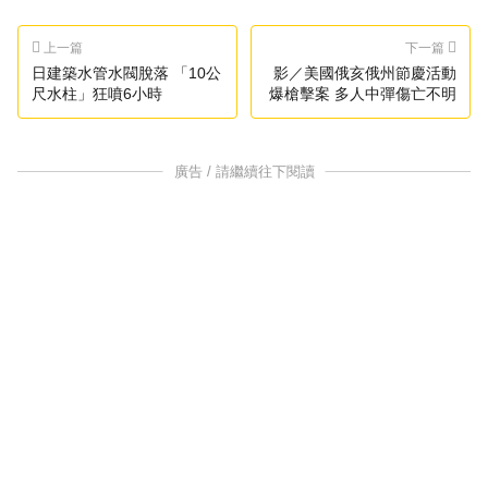
上一篇
下一篇
日建築水管水閥脫落 「10公
影／美國俄亥俄州節慶活動
尺水柱」狂噴6小時
爆槍擊案 多人中彈傷亡不明
廣告 / 請繼續往下閱讀