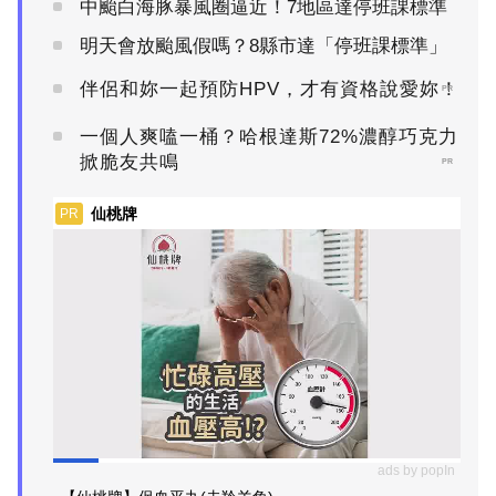
中颱白海豚暴風圈逼近！7地區達停班課標準
明天會放颱風假嗎？8縣市達「停班課標準」
伴侶和妳一起預防HPV，才有資格說愛妳！
PR
一個人爽嗑一桶？哈根達斯72%濃醇巧克力
掀脆友共鳴
PR
仙桃牌
PR
ads by popIn