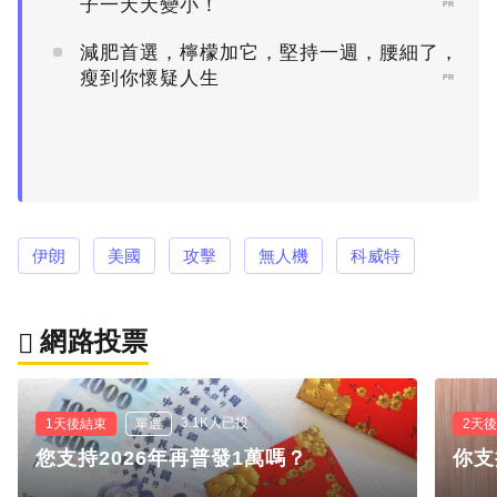
子一天天變小！
PR
減肥首選，檸檬加它，堅持一週，腰細了，
瘦到你懷疑人生
PR
伊朗
美國
攻擊
無人機
科威特
網路投票
3.1K人已投
1天後結束
單選
2天
您支持2026年再普發1萬嗎？
你支