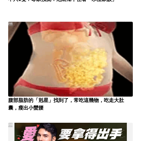
PR
腹部脂肪的「剋星」找到了，常吃這幾物，吃走大肚
囊，瘦出小蠻腰
PR