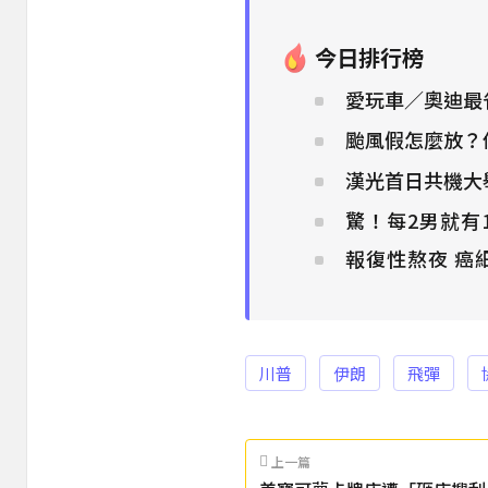
今日排行榜
愛玩車／奧迪最省電
颱風假怎麼放？
漢光首日共機大
驚！每2男就有
報復性熬夜 癌
川普
伊朗
飛彈
上一篇