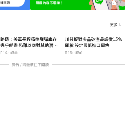
更多
路透：美軍長程精準飛彈庫存
川普擬對多晶矽產品課徵15%
幾乎耗盡 恐難以應對其他潛在
關稅 設定最低進口價格
衝突
10小時前
15小時前
廣告 / 請繼續往下閱讀