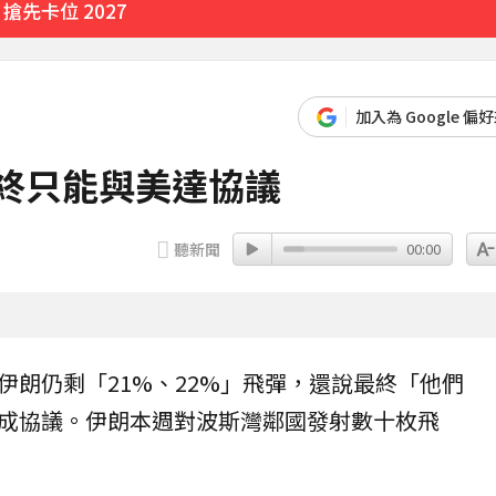
先卡位 2027
加入為 Google 偏
最終只能與美達協議
聽新聞
00:00
伊朗
仍剩「21%、22%」
飛彈
，還說最終「他們
成
協議
。伊朗本週對波斯灣鄰國發射數十枚飛