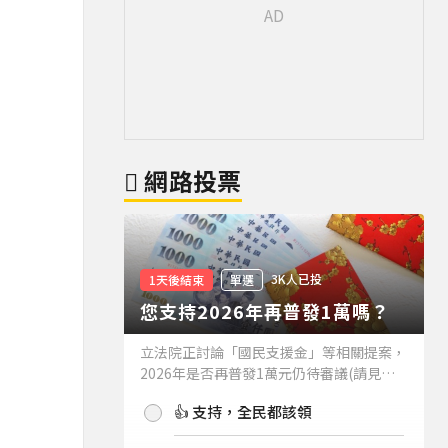
網路投票
3K人已投
1天後結束
單選
您支持2026年再普發1萬嗎？
立法院正討論「國民支援金」等相關提案，
2026年是否再普發1萬元仍待審議(請見下
方新聞)。如果2026年再普發1萬元，你支
👍 支持，全民都該領
持嗎？