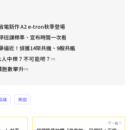
新作 A2 e-tron秋季登場
停班課標準、宣布時間一次看
舉逼近！偵獲14架共機、9艘共艦
1人中標？不可能吧？
PR
細胞數攀升
PR
協議
美國
下一篇