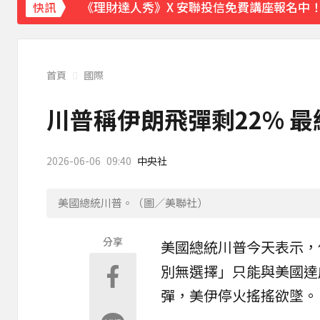
下載東森App，隨時掌握天下大小事！
快訊
《理財達人秀》X 安聯投信免費講座報名中！搶
首頁
國際
川普稱伊朗飛彈剩22% 
2026-06-06
09:40
中央社
美國總統川普。（圖／美聯社）
分享
美國
總統
川普
今天表示，
別無選擇」只能與美國達
彈，美伊停火搖搖欲墜。