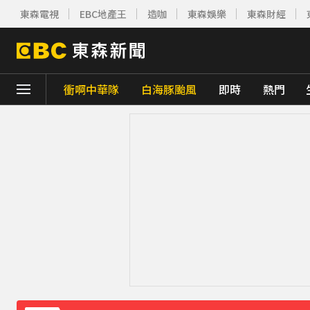
東森電視
EBC地產王
造咖
東森娛樂
東森財經
衝啊中華隊
白海豚颱風
即時
熱門
下載東森App，隨時掌握天下大小事！
《理財達人秀》X 安聯投信免費講座報名中！搶