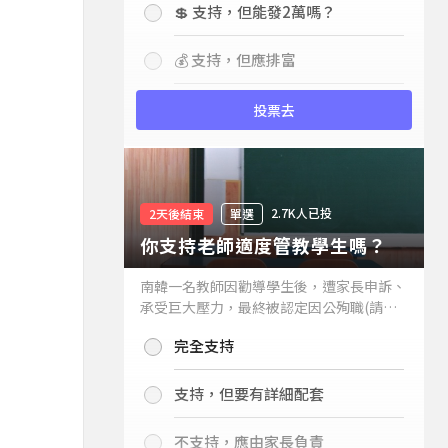
💲 支持，但能發2萬嗎？
💰 支持，但應排富
投票去
2.7K人已投
2天後結束
單選
你支持老師適度管教學生嗎？
南韓一名教師因勸導學生後，遭家長申訴、
承受巨大壓力，最終被認定因公殉職(請見
下列新聞)，引發外界關注教師教權。請問
完全支持
你支持老師適度管教學生嗎？
支持，但要有詳細配套
不支持，應由家長負責