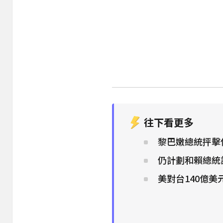
往下看更多
黎巴嫩總統抨擊
仍計劃和賴總統
美對台140億美