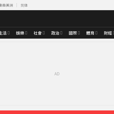
東森美洲
简体
生活
娛樂
社會
政治
國際
體育
財經
先卡位 2027