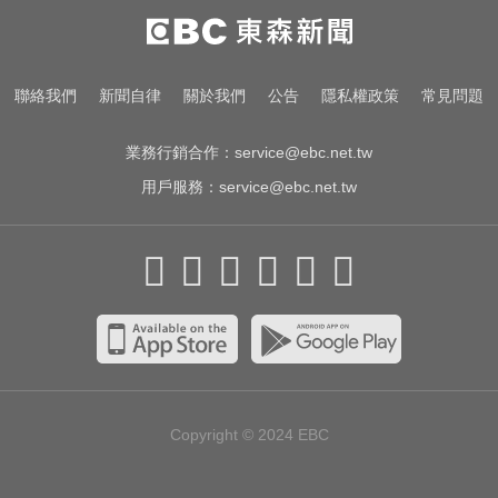
慈濟採購BNT疫苗被詐10億！醫：4
年後還陳時中清白
明年起0~18歲「每月領5千」 賴清
聯絡我們
新聞自律
關於我們
公告
隱私權政策
常見問題
德喊：此時不生待何時
業務行銷合作：
service@ebc.net.tw
用戶服務：
service@ebc.net.tw
Copyright © 2024
EBC