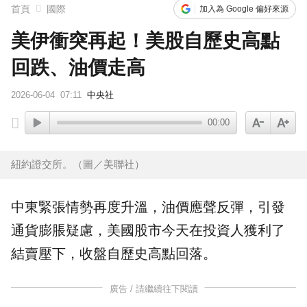
首頁
國際
加入為 Google 偏好來源
美伊衝突再起！美股自歷史高點
回跌、油價走高
2026-06-04
07:11
中央社
00:00
紐約證交所。（圖／美聯社）
中東緊張情勢再度升溫，
油價
應聲反彈，引發
通貨膨脹疑慮，美國股市今天在投資人獲利了
結賣壓下，收盤自歷史高點回落。
廣告 / 請繼續往下閱讀