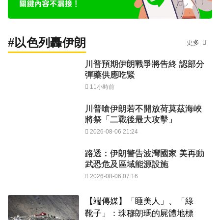
#以色列轟伊朗
更多
川普預期伊朗戰爭將告終 認部分
彈藥供應吃緊
11小時前
川普嗆伊朗若不開放荷莫茲海峽
將祭「二戰後最大攻擊」
2026-08-06 21:24
路透：伊朗警告波灣國家 美再動
武恐危及區域能源設施
2026-08-06 07:16
【端傳媒】「睡美人」、「綠
靴子」：珠穆朗瑪的屍體地標