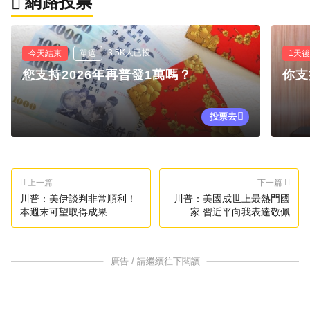
網路投票
3.5K人已投
今天結束
單選
1天
您支持2026年再普發1萬嗎？
你支
投票去
上一篇
下一篇
川普：美伊談判非常順利！
川普：美國成世上最熱門國
本週末可望取得成果
家 習近平向我表達敬佩
廣告 / 請繼續往下閱讀