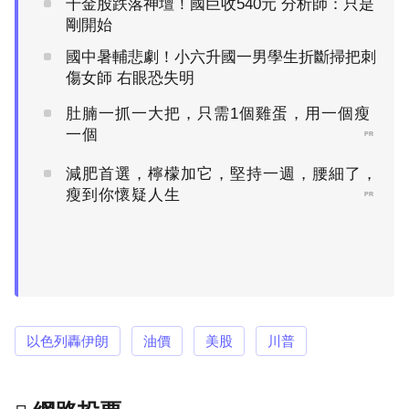
千金股跌落神壇！國巨收540元 分析師：只是
剛開始
國中暑輔悲劇！小六升國一男學生折斷掃把刺
傷女師 右眼恐失明
肚腩一抓一大把，只需1個雞蛋，用一個瘦
一個
PR
減肥首選，檸檬加它，堅持一週，腰細了，
瘦到你懷疑人生
PR
以色列轟伊朗
油價
美股
川普