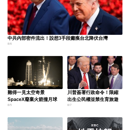
中共內部密件流出！設想3手段癱瘓台北降伏台灣
8/6
難得一見太空奇景
川普簽署行政命令！限縮
SpaceX廢棄火箭撞月球
出生公民權並禁生育旅遊
8/5
8/7