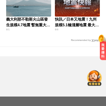
義大利那不勒斯火山區發
快訊／日本又地震！九州
生規模4.7地震 暫無重大災
規模5.1極淺層地震 最大震
8/1
8/6
情
度4級
Recommended by
慈濟採購BNT疫苗被詐10億！醫：4
年後還陳時中清白
明年起0~18歲「每月領5千」 賴清
德喊：此時不生待何時
「白海豚」逼近！最新暴風圈侵襲
率曝 一縣市達59％