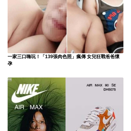
一家三口嗨玩！「139張肉色照」瘋傳 女兒狂戰爸爸懷
孕
PR