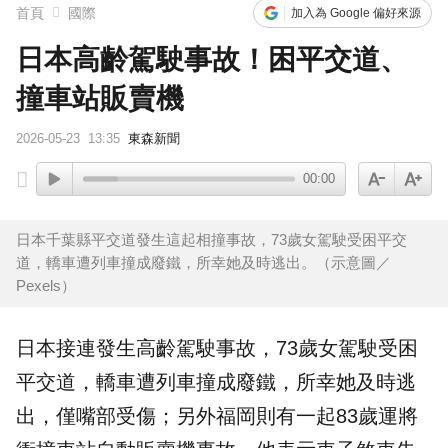
首頁
國際
加入為 Google 偏好來源
日本高齡駕駛事故！困平交道、
撞車站販賣機
2026-05-23
13:35
東森新聞
00:00
日本千葉縣平交道發生這起相撞事故，73歲女駕駛受困平交
道，轎車遭列車撞成廢鐵，所幸她及時逃出。（示意圖／
Pexels）
日本
接連發生
高齡駕駛
事故，73歲女駕駛受困
平交道
，轎車遭列車撞成廢鐵，所幸她及時逃
出，僅嘴部受傷；另外
福岡
則有一起83歲運將