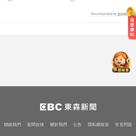
8/3
8/7
破39度
Recommended by
愛玩車／700匹馬力！奧斯頓馬丁
DB12 S登場
涉工程回扣驚爆貪瀆！高雄議員范
織欽遭檢調搜索偵訓
亞運／鐵人好手江典祐期待亞運 用
動漫名言激勵自己
愛玩車／700匹馬力！奧斯頓馬丁
DB12 S登場
涉工程回扣驚爆貪瀆！高雄議員范
聯絡我們
新聞自律
關於我們
公告
隱私權政策
常見問題
織欽遭檢調搜索偵訓