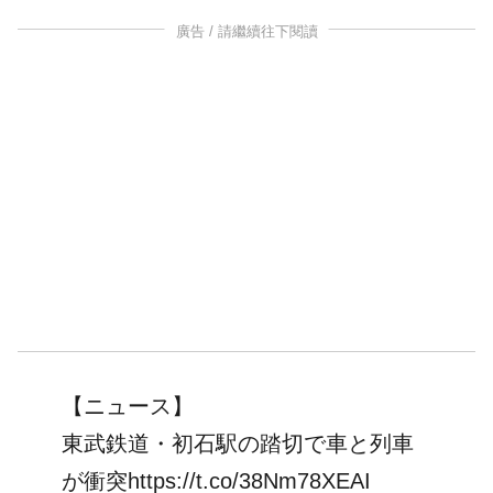
廣告 / 請繼續往下閱讀
【ニュース】
東武鉄道・初石駅の踏切で車と列車
が衝突
https://t.co/38Nm78XEAI