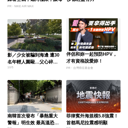
PR・NIKE AIR MAX
伴侶和妳一起預防HPV，
影／少女被騙到海邊 遭30
才有資格說愛妳！
名年輕人圍毆…父心碎發
10/5
聲
PR・台灣癌症基金會
南韓首次發布「暴熱重大
菲律賓外海規模5.8強震！
警報」明生效 最高溫恐飆
首都馬尼拉震感明顯