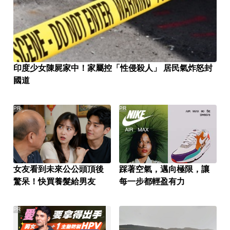
印度少女陳屍家中！家屬控「性侵殺人」 居民氣炸怒封
國道
PR
PR
女友看到未來公公頭頂後
踩著空氣，邁向極限，讓
驚呆！快買養髮給男友
每一步都輕盈有力
PR