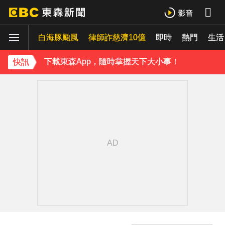
白海豚颱風強襲日本！奄美逾3萬戶停電 沖繩5人受傷
白海豚颱風
律師詐慈濟10億
即時
熱門
《理財達人秀》X 安聯投信免費講座報名中！搶先卡位 2027
生活
下載東森App，隨時掌握天下大小事！
快訊
白海豚颱風逐漸逼近！海警區域擴大