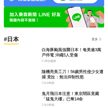
#日本
更多
白海豚颱風強襲日本！奄美逾3萬
戶停電 沖繩5人受傷
39分鐘前
隨機亮美工刀！56歲男性侵少女遭
捕 竟扯：無法抑制性慾
6小時前
鬼月飛日本注意！東京鬧區竟藏
「猛鬼大樓」已奪14命
9小時前