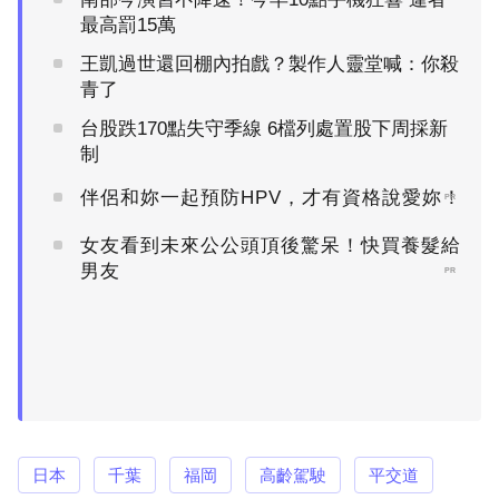
最高罰15萬
王凱過世還回棚內拍戲？製作人靈堂喊：你殺
青了
台股跌170點失守季線 6檔列處置股下周採新
制
伴侶和妳一起預防HPV，才有資格說愛妳！
PR
女友看到未來公公頭頂後驚呆！快買養髮給
男友
PR
日本
千葉
福岡
高齡駕駛
平交道