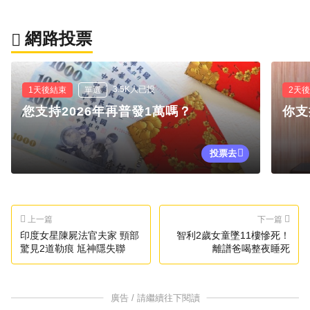
網路投票
3.5K人已投
1天後結束
單選
2天
您支持2026年再普發1萬嗎？
你支
投票去
上一篇
下一篇
印度女星陳屍法官夫家 頸部
智利2歲女童墜11樓慘死！
驚見2道勒痕 尪神隱失聯
離譜爸喝整夜睡死
廣告 / 請繼續往下閱讀