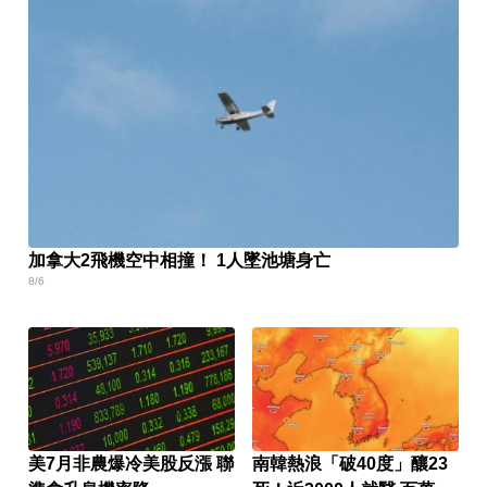
加拿大2飛機空中相撞！ 1人墜池塘身亡
8/6
美7月非農爆冷美股反漲 聯
南韓熱浪「破40度」釀23