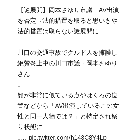
【謎展開】岡本さゆり市議、AV出演
を否定→法的措置を取ると思いきや
法的措置は取らない謎展開に
川口の交通事故でクルド人を擁護し
絶賛炎上中の川口市議・岡本さゆり
さん
↓
顔が非常に似ている点やほくろの位
置などから「AV出演しているこの女
性と同一人物では？」と特定され祭
り状態に
↓…
pic.twitter.com/h143C8Y4Lp