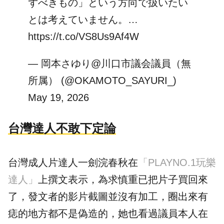
ずべきもの」という方向で扱いたい
とは考えていません。…
https://t.co/VS8Us9Af4W
— 岡本さゆり@川口市議会議員（無
所属） (@OKAMOTO_SAYURI_)
May 19, 2026
台灣達人不敢下定論
台灣成人片達人
一劍浣春秋
在
「PLAYNO.1玩樂
達人」
上撰文表示，為求慎重已把片子買回來
了，發文者的影片截圖並沒有加工，圈出來有
痣的地方都不是偽造的，她也看過議員本人在