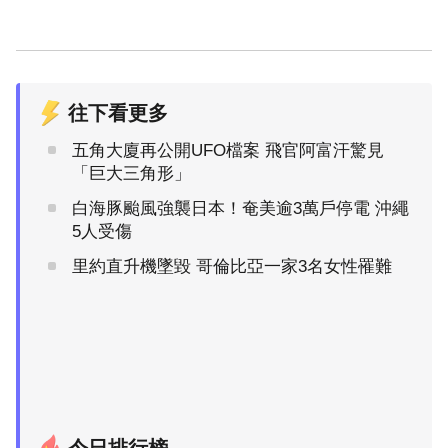
往下看更多
五角大廈再公開UFO檔案 飛官阿富汗驚見
「巨大三角形」
白海豚颱風強襲日本！奄美逾3萬戶停電 沖繩
5人受傷
里約直升機墜毀 哥倫比亞一家3名女性罹難
今日排行榜