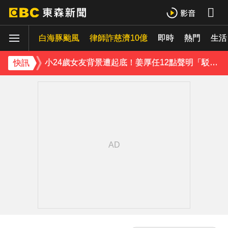
王子不倫粿粿判賠百萬！神隱9月「二度發聲」：行過死陰的幽谷
白海豚颱風
下載東森App，隨時掌握天下大小事！
律師詐慈濟10億
即時
熱門
生活
小24歲女友背景遭起底！姜厚任12點聲明「駁小三傳聞」：你在講三小？
快訊