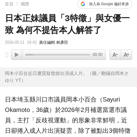
首頁
國際
加入為 Google 偏好來源
日本正妹議員「3特徵」與女優一
致 為何不提告本人解答了
2026-05-21
19:42
責任編輯 林彥臣
00:00
岡本小百合近日遭質疑曾經出演成人片。（圖／翻攝自岡本さ
ゆり YT）
日本埼玉縣川口市議員
岡本小百合
（Sayuri
Okamoto，36歲）於2026年2月補選當選市議
員，主打「反歧視運動」的形象非常鮮明，近
日卻捲入
成人片
出演疑雲，除了被點出3個特徵