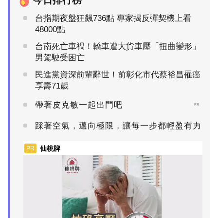
台指期夜盤狂飆736點 專家揭反彈契機上看
48000點
台南死亡車禍！轎車遭大貨車壓「扭曲變形」
男駕駛受困亡
民進黨資深前輩辭世！前彰化市代蔡裕昌罹癌
享壽71歲
帶著皮克敏一起出門吧
PR
踩著空氣，邁向極限，讓每一步都輕盈有力
PR
仙桃牌
PR