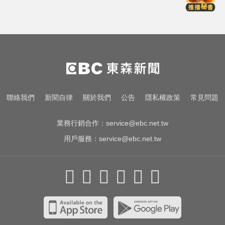
宣布參加WNBA選秀
攏係為了晶片！「斷交19年」 哥斯
大黎加連2年來台
快訊／台北強風驟雨「沒放颱風
假」 蔣萬安說明了！
跨性別參賽議題延燒！NBA前球星
聯絡我們
新聞自律
關於我們
公告
隱私權政策
常見問題
宣布參加WNBA選秀
業務行銷合作：
service@ebc.net.tw
用戶服務：
service@ebc.net.tw