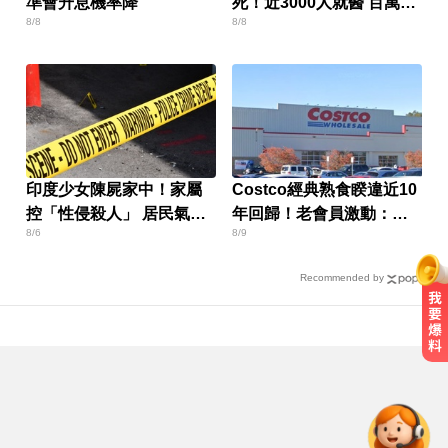
準會升息機率降
死！近3000人就醫 百萬家
8/8
8/8
畜暴斃
印度少女陳屍家中！家屬
Costco經典熟食睽違近10
控「性侵殺人」 居民氣炸
年回歸！老會員激動：每
8/6
8/9
怒封國道
次去必找
Recommended by
快訊／台北強風驟雨「沒放颱風
假」 蔣萬安說明了！
跨性別參賽議題延燒！NBA前球星