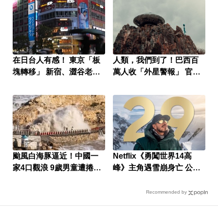
在日台人有感！ 東京「板
人類，我們到了！巴西百
塊轉移」 新宿、澀谷老
萬人收「外星警報」 官方
化？
回應了
颱風白海豚逼近！中國一
Netflix《勇闖世界14高
家4口觀浪 9歲男童遭捲走
峰》主角遇雪崩身亡 公司
失蹤
發聲明證實
Recommended by