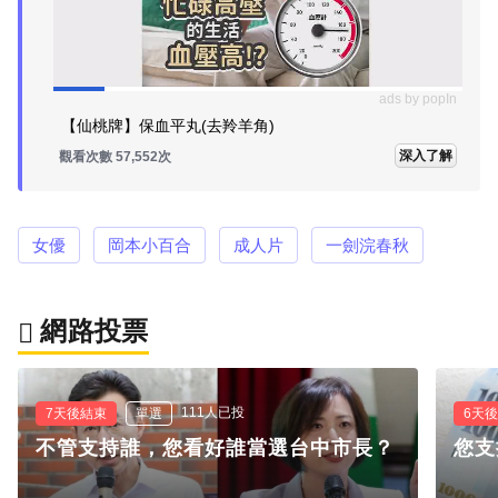
ads by popIn
【仙桃牌】保血平丸(去羚羊角)
深入了解
觀看次數 57,552次
女優
岡本小百合
成人片
一劍浣春秋
網路投票
111人已投
7天後結束
單選
6天
不管支持誰，您看好誰當選台中市長？
您支