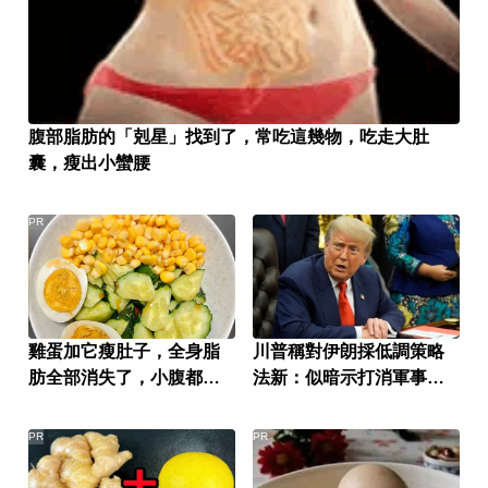
腹部脂肪的「剋星」找到了，常吃這幾物，吃走大肚
囊，瘦出小蠻腰
PR
雞蛋加它瘦肚子，全身脂
川普稱對伊朗採低調策略
肪全部消失了，小腹都平
法新：似暗示打消軍事打
坦了
擊
PR
PR