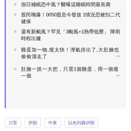
假日補眠恐中風？醫曝這睡眠時間最長壽
股民嗨爆！0050股息今發放 1情況恐被扣二代
健保
還有新颱風？罕見「3颱風+1熱帶低壓」 降雨
時程出爐
雞蛋加一物,瘦太快！溼氣排出了,大肚腩也
偷偷溜走了
PR
肚腩一抓一大把，只需1個雞蛋，用一個瘦
一個
PR
川普
伊朗
中東
以色列轟伊朗