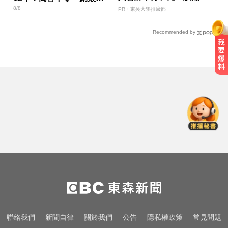
職涯
8/8
視器」遭逮
PR・東吳大學推廣部
Recommended by
NBA／名人堂傳奇教練尼爾森辭世
勝場史上第2多
MLB／李灝宇坐9局板凳不打緊！10
局代打當英雄奪勝
白家綺分享！對抗烈日與熬夜的鏡
頭濾鏡靠親研「超美飲」
NBA／名人堂傳奇教練尼爾森辭世
勝場史上第2多
MLB／李灝宇坐9局板凳不打緊！10
聯絡我們
新聞自律
關於我們
公告
隱私權政策
常見問題
局代打當英雄奪勝