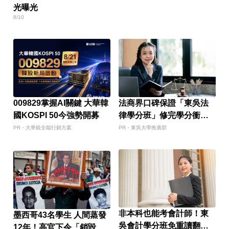
光曝光
8/10
009829掌握AI關鍵 大華韓
法商界口碑保證「東吳法
國KOSPI 50今強勢開募
律學分班」修完學分衝國
考！
PR・大華銀全能行銷方案
PR・東吳大學推廣部
非本科也能考會計師！東
墨西哥43名學生 人間蒸發
吳會計學分班免重讀翻轉
12年！高官下令「銷毀監