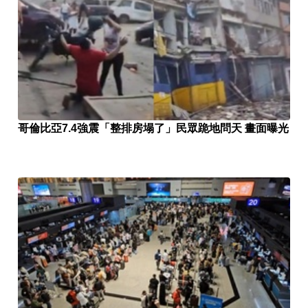
哥倫比亞7.4強震「整排房塌了」民眾跪地問天 畫面曝光