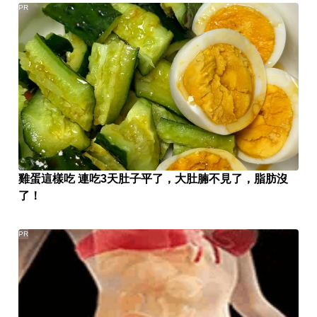
PR
雞蛋這樣吃 連吃3天肚子平了，大肚腩不見了，脂肪沒
了！
PR