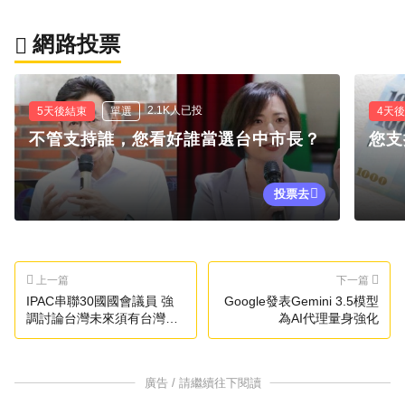
網路投票
2.1K人已投
5天後結束
單選
4天
不管支持誰，您看好誰當選台中市長？
您支
投票去
上一篇
下一篇
IPAC串聯30國國會議員 強
Google發表Gemini 3.5模型
調討論台灣未來須有台灣參
為AI代理量身強化
與
廣告 / 請繼續往下閱讀