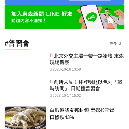
#普習會
更多
北京外交主場一帶一路論壇 東森
現場觀察
2023-10-18 13:58
前所未見！拜登明赴以色列「戰
時訪問」 日期撞普習會
2023-10-17 15:02
白蝦遭我友邦封鎖 宏都拉斯出
口慘跌43%