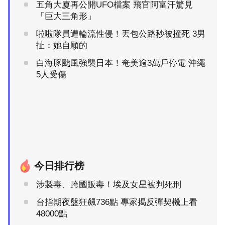
五角大廈再公開UFO檔案 飛官阿富汗驚見
「巨大三角形」
啦啦隊員遭輪流性侵！丟包公路秒被撞死 3男
扯：她自願的
白海豚颱風強襲日本！奄美逾3萬戶停電 沖繩
5人受傷
今日排行榜
涉製毒、跨國販毒！埃及女星被判死刑
台指期夜盤狂飆736點 專家揭反彈契機上看
48000點