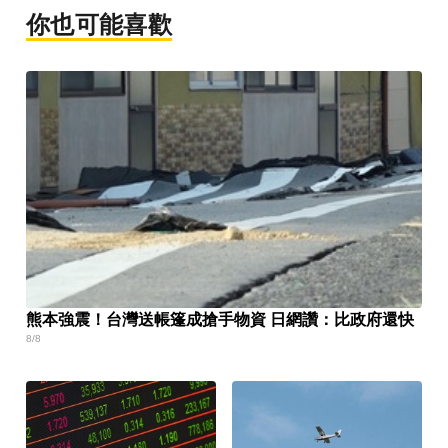
你也可能喜歡
熊本強震！台灣送帳篷成搶手物資 日網讚：比政府還快
8/8