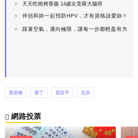
天天吃燒烤香腸 14歲女竟罹大腸癌
伴侶和妳一起預防HPV，才有資格說愛妳！
PR
踩著空氣，邁向極限，讓每一步都輕盈有力
PR
普習會
普丁
習近平
北京
網路投票