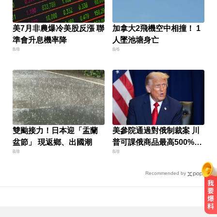
美7月非農爆冷美股反漲 聯
加拿大2飛機空中相撞！ 1
準會升息機率降
人墜池塘身亡
8/8
8/6
雙颱接力！日本迎「盂蘭
美參院通過對俄制裁案 川
盆節」 現返鄉、出國潮
普可課俄商品最高500%關
8/8
8/8
稅
Recommended by
你也有膝蓋喀喀響？醫揭1習慣 恐