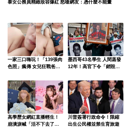
泰女公務員精緻妝容爆紅 怒嗆網友：憑什麼不能畫
一家三口嗨玩！「139張肉
墨西哥43名學生 人間蒸發
色照」瘋傳 女兒狂戰爸爸
12年！高官下令「銷毀監
懷孕
視器」遭逮
高學歷女網紅直播輕生！
川普簽署行政命令！限縮
崩潰淚喊「活不下去了」
出生公民權並禁生育旅遊