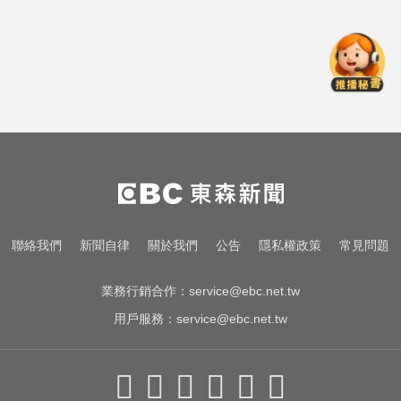
害越走越沒力
快訊／白海豚逼近！新竹縣尖石、
五峰「8校停課」
滴管餵毒性侵致死！台中宮廟總幹
事摧殘傳播妹 下場出爐
你也有膝蓋喀喀響？醫揭1習慣 恐
害越走越沒力
快訊／白海豚逼近！新竹縣尖石、
聯絡我們
新聞自律
關於我們
公告
隱私權政策
常見問題
五峰「8校停課」
業務行銷合作：
service@ebc.net.tw
用戶服務：
service@ebc.net.tw