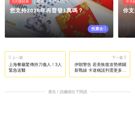
4.1K人已投
6天後結束
單選
今天
您支持2026年再普發1萬嗎？
你支
投票去
上一篇
下一篇
上海餐廳驚傳持刀傷人！3人
伊朗警告 若美恢復攻勢將闢
緊急送醫
新戰線 卡達稱談判需更多時
間
廣告 / 請繼續往下閱讀