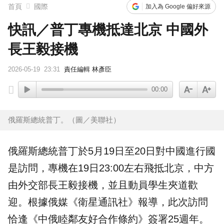
首頁
國際
加入為 Google 偏好來源
快訊／普丁專機抵達北京 中國外
長王毅接機
2026-05-19
23:31
責任編輯 林彥臣
00:00
俄羅斯總統普丁。（圖／美聯社）
俄羅斯總統
普丁
於5月19日至20日對中國進行國
是訪問，專機在19日23:00左右飛抵
北京
，中方
由外交部長王毅接機，並且動員學生夾道歡
迎。根據俄媒《衛星通訊社》報導，此次訪問
恰逢《中俄睦鄰友好合作條約》簽署25週年。