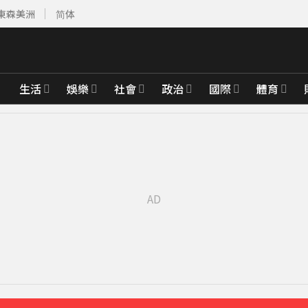
東森美洲
简体
生活
娛樂
社會
政治
國際
體育
先卡位 2027