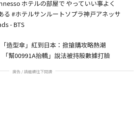
nnesso
ホテルの部屋で やっていい事よく
ある
#ホテルサンルートソプラ神戸アネッサ
nds - BTS
！「造型傘」紅到日本：掀搶購攻略熱潮
張！「幫00991A抬轎」說法被持股數據打臉
廣告 / 請繼續往下閱讀