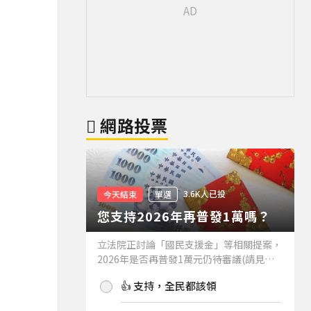
網路投票
3.6K人已投
今天結束
單選
您支持2026年再普發1萬嗎？
立法院正討論「國民支援金」等相關提案，
2026年是否再普發1萬元仍待審議(請見下
方新聞)。如果2026年再普發1萬元，你支
👍 支持，全民都該領
持嗎？