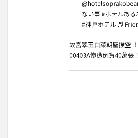
@hotelsoprakobea
ない事
#ホテルある
#神戸ホテル
♬ Frie
故宮翠玉白菜朝聖撲空 
00403A慘遭倒貨40萬