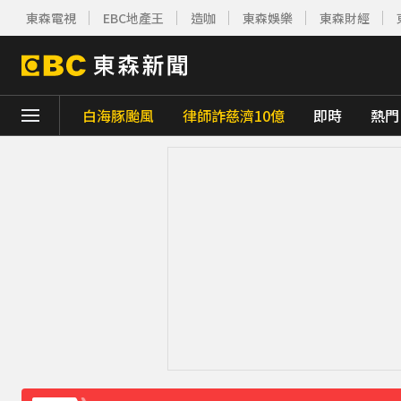
東森電視
EBC地產王
造咖
東森娛樂
東森財經
白海豚颱風
律師詐慈濟10億
即時
熱門
下載東森App，隨時掌握天下大小事！
《理財達人秀》X 安聯投信免費講座報名中！搶