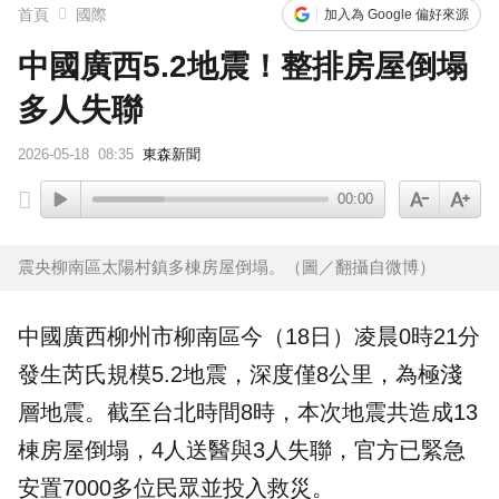
首頁
國際
加入為 Google 偏好來源
中國廣西5.2地震！整排房屋倒塌
多人失聯
2026-05-18
08:35
東森新聞
00:00
震央柳南區太陽村鎮多棟房屋倒塌。（圖／翻攝自微博）
中國
廣西
柳州市柳南區今（18日）凌晨0時21分
發生芮氏規模5.2
地震
，深度僅8公里，為極淺
層地震。截至台北時間8時，本次地震共造成13
棟房屋
倒塌
，4人送醫與3人
失聯
，官方已緊急
安置7000多位民眾並投入救災。