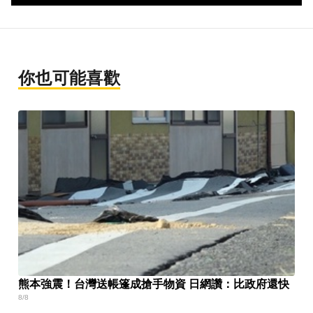
你也可能喜歡
熊本強震！台灣送帳篷成搶手物資 日網讚：比政府還快
8/8