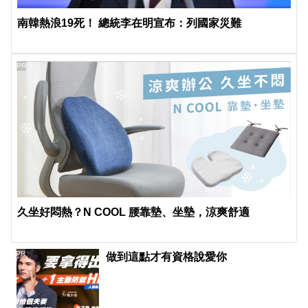
南韓熱浪19死！ 總統李在明宣布：列國家災難
PR
久坐好悶熱？N COOL 腰靠墊、坐墊，涼爽舒適
PR
做到這點才有資格說愛你