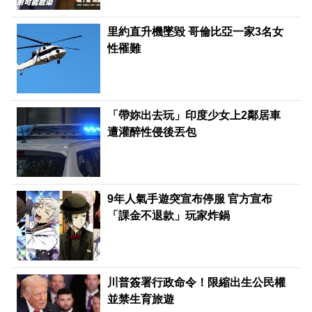
里約直升機墜毀 哥倫比亞一家3名女
性罹難
「帶妳出去玩」印度少女上2鄰居車
遭灌醉性侵後丟包
9年人氣手遊突宣布停服 官方宣布
「課金不退款」玩家炸鍋
川普簽署行政命令！限縮出生公民權
並禁生育旅遊