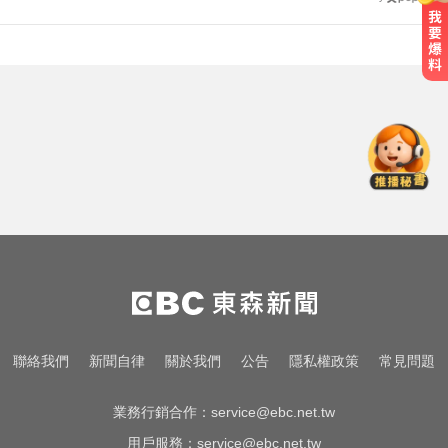
無懼白海豚風雨！企聯父親節回歸
張庭瑜、張正韋用勝利感謝老爸
你也有膝蓋喀喀響？醫揭1習慣 恐
害越走越沒力
快訊／國2油罐車撞休旅「打橫匝
道」 路段塞爆了！
無懼白海豚風雨！企聯父親節回歸
張庭瑜、張正韋用勝利感謝老爸
你也有膝蓋喀喀響？醫揭1習慣 恐
聯絡我們
新聞自律
關於我們
公告
隱私權政策
常見問題
害越走越沒力
業務行銷合作：
service@ebc.net.tw
用戶服務：
service@ebc.net.tw