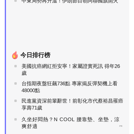
中東局勢再升溫！伊朗節目朝阿聯國旗開火
今日排行榜
美國抗癌網紅拒安寧！家屬證實死訊 得年26
歲
台指期夜盤狂飆736點 專家揭反彈契機上看
48000點
民進黨資深前輩辭世！前彰化市代蔡裕昌罹癌
享壽71歲
久坐好悶熱？N COOL 腰靠墊、坐墊，涼
爽舒適
PR