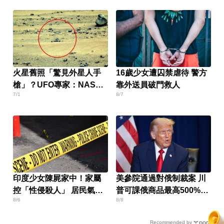
火星舊照「驚見外星人手
16歲少女遭囚禁虐待 警方
槍」？UFO專家：NASA
靠外送員破門救人
7/1
8/7
早知情
印度少女陳屍家中！家屬
美參院通過對俄制裁案 川
控「性侵殺人」 居民氣炸
普可課俄商品最高500%關
8/6
8/8
怒封國道
稅
Recommended by