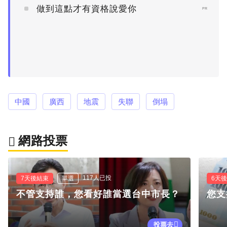
做到這點才有資格說愛你
PR
中國
廣西
地震
失聯
倒塌
網路投票
117人已投
7天後結束
單選
6天
不管支持誰，您看好誰當選台中市長？
您支
投票去