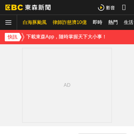
小24歲女友背景遭起底！姜厚任12點聲明「駁小三傳聞」：你在講三小？
白海豚颱風
律師詐慈濟10億
即時
熱門
生活
王子不倫粿粿判賠百萬！神隱9月「二度發聲」：行過死陰的幽谷
下載東森App，隨時掌握天下大小事！
快訊
小24歲女友背景遭起底！姜厚任12點聲明「駁小三傳聞」：你在講三小？