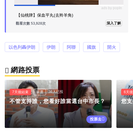
ads by popIn
【仙桃牌】保血平丸(去羚羊角)
深入了解
觀看次數 53,928次
以色列轟伊朗
伊朗
阿聯
國旗
開火
網路投票
36人已投
7天後結束
單選
6天
不管支持誰，您看好誰當選台中市長？
您支
投票去