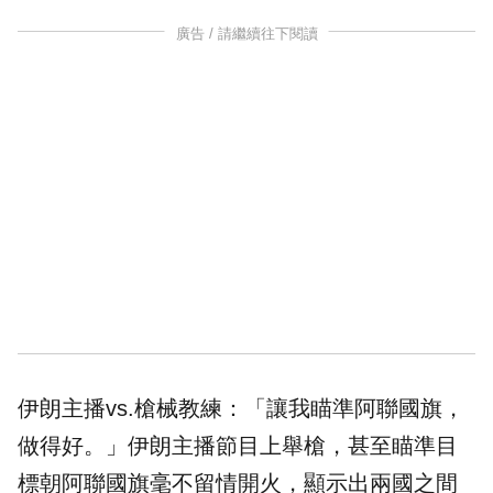
廣告 / 請繼續往下閱讀
伊朗主播vs.槍械教練：「讓我瞄準阿聯國旗，
做得好。」伊朗主播節目上舉槍，甚至瞄準目
標朝阿聯國旗毫不留情開火，顯示出兩國之間