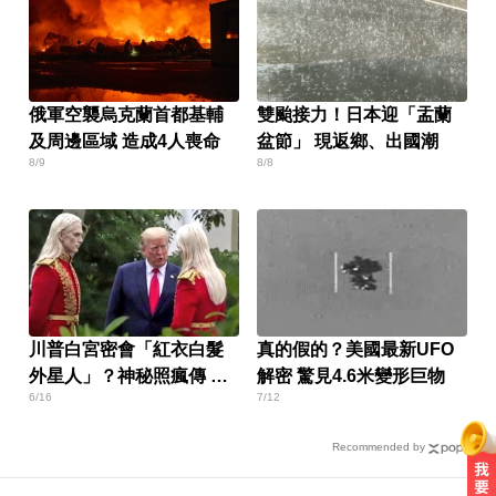
俄軍空襲烏克蘭首都基輔
雙颱接力！日本迎「盂蘭
及周邊區域 造成4人喪命
盆節」 現返鄉、出國潮
8/9
8/8
川普白宮密會「紅衣白髮
真的假的？美國最新UFO
外星人」？神秘照瘋傳 真
解密 驚見4.6米變形巨物
6/16
7/12
相曝光了
Recommended by