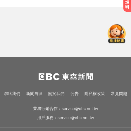
無懼白海豚風雨！企聯父親節回歸
張庭瑜、張正韋用勝利感謝老爸
明天會放颱風假嗎？8縣市達「停班
課標準」
烏干達拒絕台灣護照入境 外交部持
續交涉聯繫
無懼白海豚風雨！企聯父親節回歸
張庭瑜、張正韋用勝利感謝老爸
明天會放颱風假嗎？8縣市達「停班
聯絡我們
新聞自律
關於我們
公告
隱私權政策
常見問題
課標準」
業務行銷合作：
service@ebc.net.tw
用戶服務：
service@ebc.net.tw