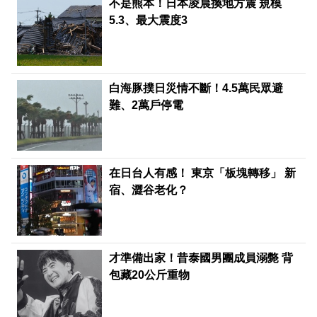
不是熊本！日本凌晨換地方震 規模
5.3、最大震度3
白海豚撲日災情不斷！4.5萬民眾避
難、2萬戶停電
在日台人有感！ 東京「板塊轉移」 新
宿、澀谷老化？
才準備出家！昔泰國男團成員溺斃 背
包藏20公斤重物