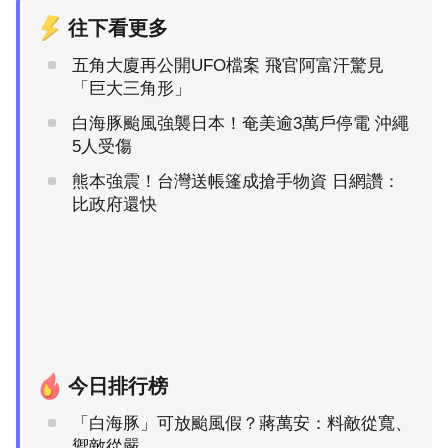
往下看更多
五角大廈再公開UFO檔案 飛官阿富汗驚見
「巨大三角形」
白海豚颱風強襲日本！奄美逾3萬戶停電 沖繩
5人受傷
熊本強震！台灣送帳篷成搶手物資 日網讚：
比政府還快
今日排行榜
「白海豚」可放颱風假？蔣萬安：料敵從寬、
禦敵從嚴