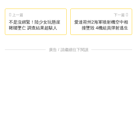
上一篇
下一篇
不是沒綁緊！陸少女玩懸崖
愛達荷州2海軍噴射機空中相
鞦韆墜亡 調查結果超駭人
撞墜毀 4機組員彈射逃生
廣告 / 請繼續往下閱讀