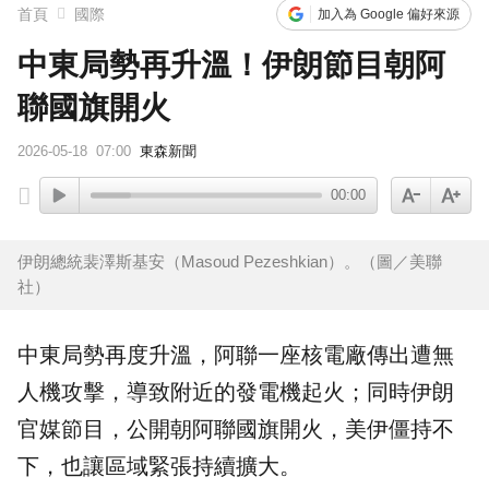
首頁
國際
加入為 Google 偏好來源
中東局勢再升溫！伊朗節目朝阿
聯國旗開火
2026-05-18
07:00
東森新聞
00:00
伊朗總統裴澤斯基安（Masoud Pezeshkian）。（圖／美聯
社）
中東局勢再度升溫，
阿聯
一座核電廠傳出遭無
人機攻擊，導致附近的發電機起火；同時
伊朗
官媒節目，公開朝阿聯
國旗
開火
，美伊僵持不
下，也讓區域緊張持續擴大。