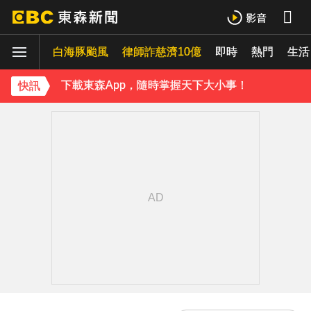
下載東森App，隨時掌握天下大小事！
白海豚颱風
律師詐慈濟10億
即時
熱門
MLB／大谷10局致勝安當救世主！道奇險勝響尾蛇終止7連敗
生活
下載東森App，隨時掌握天下大小事！
快訊
MLB／大谷10局致勝安當救世主！道奇險勝響尾蛇終止7連敗