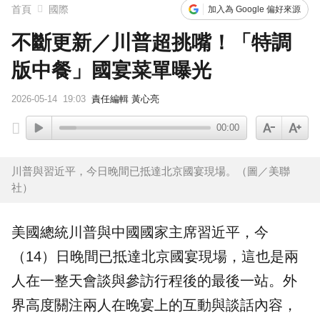
首頁
國際
加入為 Google 偏好來源
不斷更新／川普超挑嘴！「特調
版中餐」國宴菜單曝光
2026-05-14
19:03
責任編輯 黃心亮
00:00
川普與習近平，今日晚間已抵達北京國宴現場。（圖／美聯
社）
美國
總統
川普
與
中國
國家主席
習近平
，今
（14）日晚間已抵達北京國宴現場，這也是兩
人在一整天會談與參訪行程後的最後一站。外
界高度關注兩人在晚宴上的互動與談話內容，