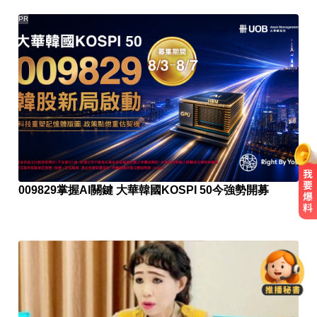
PR
009829掌握AI關鍵 大華韓國KOSPI 50今強勢開募
明年起0~18歲「每月領5千」 賴清
德喊：此時不生待何時
資深歌手「小秦漢」張海漢辭世享
壽68歲 好友證實噩耗
一變天膝蓋就發癢？李祖寧自曝半