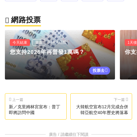
網路投票
3.6K人已投
今天結束
單選
1天
您支持2026年再普發1萬嗎？
你支
投票去
上一篇
下一篇
新／克里姆林宮宣布：普丁
大韓航空宣布12月完成合併
即將訪問中國
韓亞航空40年歷史將落幕
廣告 / 請繼續往下閱讀