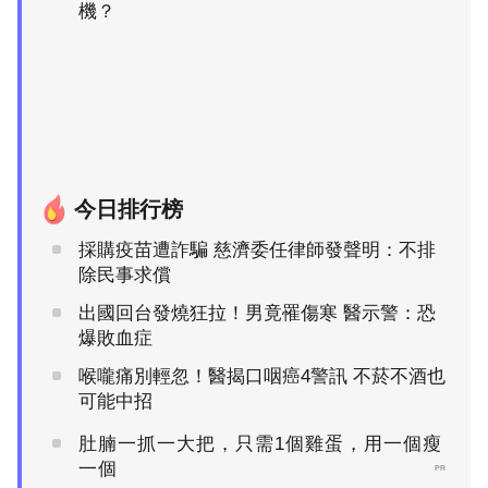
機？
今日排行榜
採購疫苗遭詐騙 慈濟委任律師發聲明：不排
除民事求償
出國回台發燒狂拉！男竟罹傷寒 醫示警：恐
爆敗血症
喉嚨痛別輕忽！醫揭口咽癌4警訊 不菸不酒也
可能中招
肚腩一抓一大把，只需1個雞蛋，用一個瘦
一個
PR