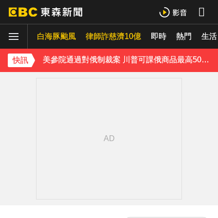
中颱白海豚暴風圈逼近！7地區達停班課標準
白海豚颱風
強風吹襲！宜蘭郵局外牆磁磚「一日掉兩次」
律師詐慈濟10億
即時
熱門
生活
美參院通過對俄制裁案 川普可課俄商品最高500%關稅
快訊
最痛父親節！媳婦慘死公公刀下 父夜赴殯儀館聊天
MLB／22億終結者遭再見轟！朗希6局好投問天 道奇吞7連敗
《理財達人秀》X 安聯投信免費講座報名中！搶先卡位 2027
下載東森App，隨時掌握天下大小事！
獨家／女騎檔車到北海岸兜風 控遭豪車逼車擋路