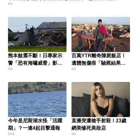
8/6
熊本餘震不斷！日專家示
百萬YTR離奇陳屍飯店！
警「恐有海嘯威脅」影響
遺體無傷痕「驗屍結果
8/6
8/6
區域曝
曝」
今年是尼斯湖水怪「活躍
直播突遭槍手射殺！23歲
期」？一連4起目擊通報
網美慘死美妝店
5/18
8/4