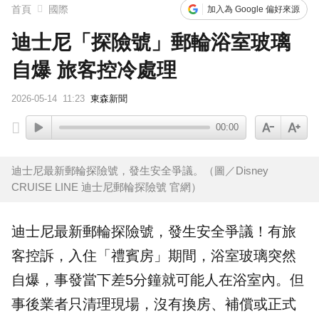
首頁
國際
加入為 Google 偏好來源
迪士尼「探險號」郵輪浴室玻璃
自爆 旅客控冷處理
2026-05-14
11:23
東森新聞
00:00
迪士尼最新郵輪探險號，發生安全爭議。（圖／Disney
CRUISE LINE 迪士尼郵輪探險號 官網）
迪士尼
最新
郵輪
探險號
，發生安全爭議！有旅
客控訴，入住「禮賓房」期間，
浴室
玻璃
突然
自爆，事發當下差5分鐘就可能人在浴室內。但
事後業者只清理現場，沒有換房、補償或正式