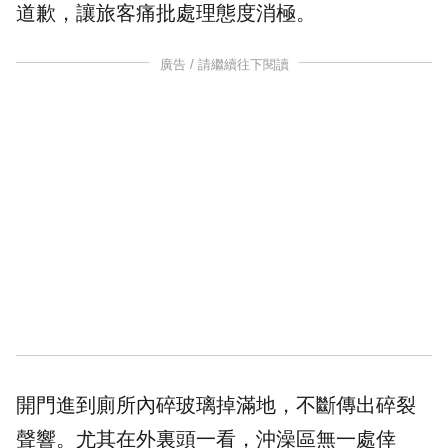
道歉，讓旅客痛批處理態度消極。
廣告 / 請繼續往下閱讀
開門進到廁所內碎玻璃掉滿地，不斷傳出碎裂
聲響。尤其在外裏頭一看，沖澡區無一處倖