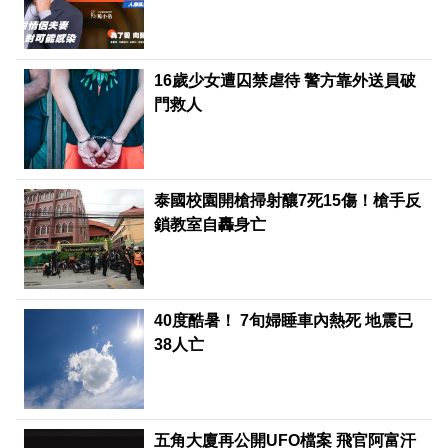
16歲少女遭囚禁虐待 警方靠外送員破
門救人
泰國校園開槍掃射釀7死15傷！槍手反
鎖教室自轟身亡
40度酷暑！ 7旬婦睡車內熱死 地震已
38人亡
五角大廈再公開UFO檔案 飛官阿富汗