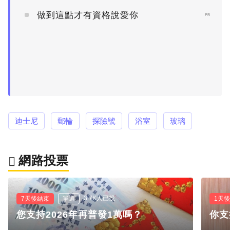
做到這點才有資格說愛你
PR
迪士尼
郵輪
探險號
浴室
玻璃
網路投票
3.7K人已投
7天後結束
單選
1天
您支持2026年再普發1萬嗎？
你支