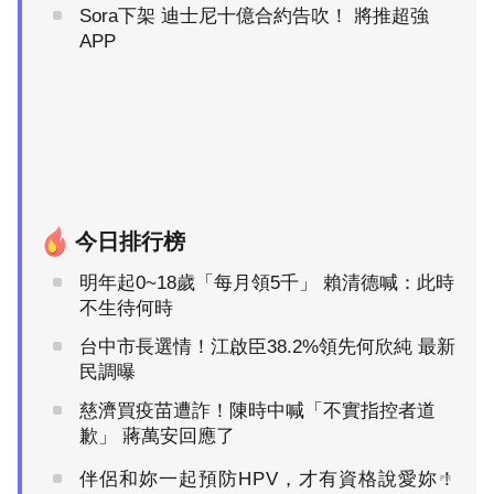
Sora下架 迪士尼十億合約告吹！ 將推超強
APP
今日排行榜
明年起0~18歲「每月領5千」 賴清德喊：此時
不生待何時
台中市長選情！江啟臣38.2%領先何欣純 最新
民調曝
慈濟買疫苗遭詐！陳時中喊「不實指控者道
歉」 蔣萬安回應了
伴侶和妳一起預防HPV，才有資格說愛妳！
PR