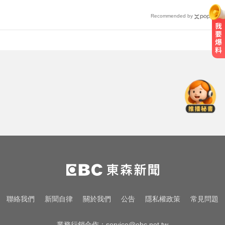
Recommended by
比竹科還大！馬斯克喊打造「地球
最大建築」 亮點一次看
高市議員范織欽涉收回扣遭聲押 裁
定120萬元交保
奧運、世界盃「性招待裁判」 南韓
足協報公帳被抓包
比竹科還大！馬斯克喊打造「地球
最大建築」 亮點一次看
高市議員范織欽涉收回扣遭聲押 裁
聯絡我們
新聞自律
關於我們
公告
隱私權政策
常見問題
定120萬元交保
業務行銷合作：
service@ebc.net.tw