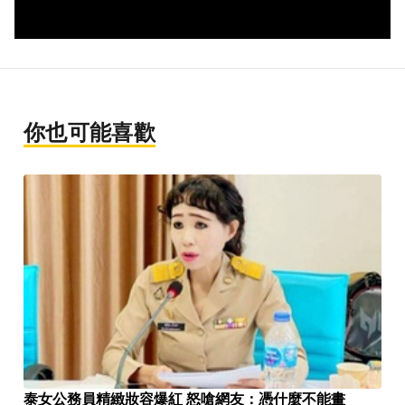
你也可能喜歡
泰女公務員精緻妝容爆紅 怒嗆網友：憑什麼不能畫