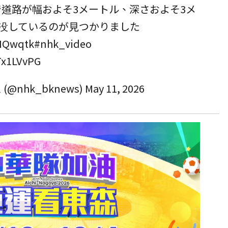
市で道路が幅およそ3メートル、深さおよそ3メ
没しているのが見つかりました
AIQwqtk
#nhk_video
Tx1LVvPG
@nhk_bknews)
May 11, 2026