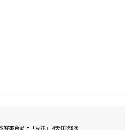
本客來台愛上「豆花」 4天狂吃8次