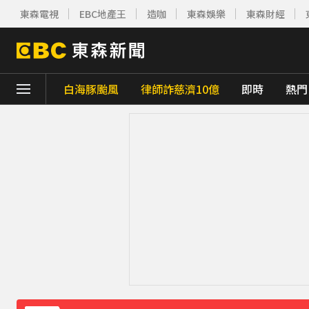
東森電視
EBC地產王
造咖
東森娛樂
東森財經
白海豚颱風
律師詐慈濟10億
即時
熱門
下載東森App，隨時掌握天下大小事！
《理財達人秀》X 安聯投信免費講座報名中！搶
下載東森App，隨時掌握天下大小事！