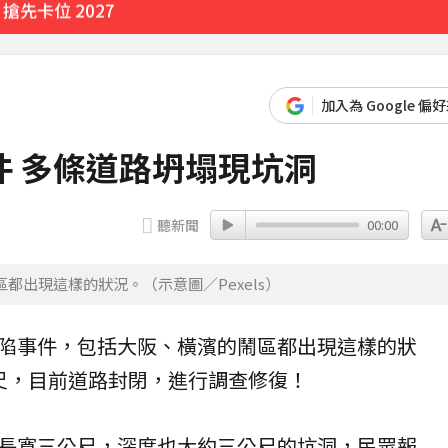
先卡位 2027
加入為 Google 偏
 多條道路坍塌現坑洞
聽新聞
00:00
出現這樣的狀況。（示意圖／Pexels）
陷
事件，包括
大阪
、
橫濱
的鬧區都出現這樣的狀
尺，目前道路封閉，進行調查修復！
長寬三公尺，深度也大約三公尺的坑洞，民眾報