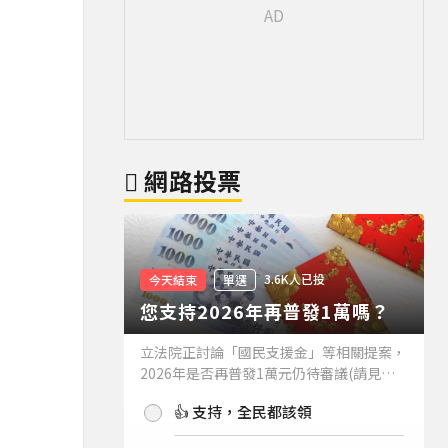
網路投票
3.6K人已投
今天結束
單選
您支持2026年再普發1萬嗎？
立法院正討論「國民支援金」等相關提案，
2026年是否再普發1萬元仍待審議(請見下
方新聞)。如果2026年再普發1萬元，你支
👍 支持，全民都該領
持嗎？