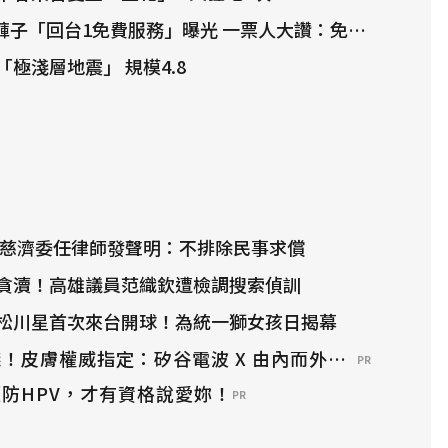
褲子「回台1免費服務」曝光 一票人大讚：免收據也可以
極淺層地震」 規模4.8
 慈濟委任律師發聲明：不排除民事求償
貪瀆！高雄議員范織欽遭檢調搜索偵訓
松川星首次來台開球！為統一獅女孩日揭幕
！皮膚權威指定：矽谷電波 X 由內而外養出逆齡好膚
PR
防HPV，才有資格說愛妳！
PR