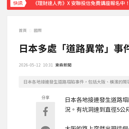
《理財達人秀》X 安聯投信免費講座報名中！搶
快訊
首頁
國際
日本多處「道路異常」事件
2026-05-12
10:31
東森新聞
日本各地接連發生道路塌陷事件，包括大阪、橫濱的鬧區都
分享
日本
各地接連發生
道路塌
況。有
坑洞
達到直徑5公
大阪的路上突然出現這個