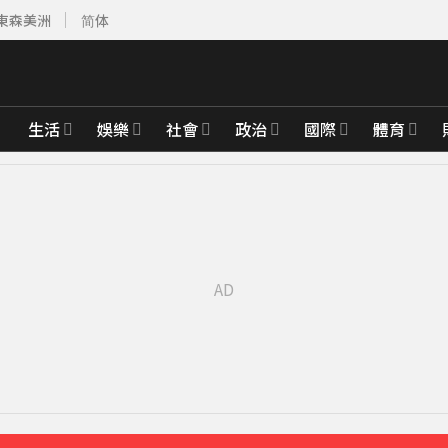
東森美洲
简体
生活
娛樂
社會
政治
國際
體育
先卡位 2027