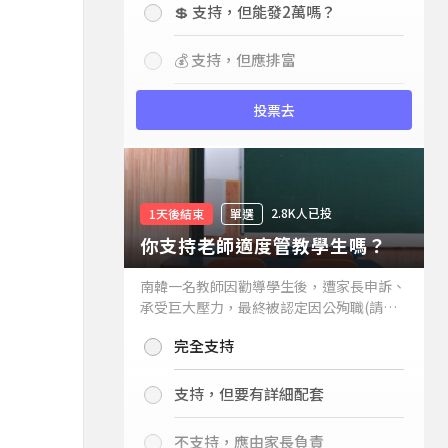
💲 支持，但能發2萬嗎？
💰 支持，但應排富
投票去
2.8K人已投
1天後結束
單選
你支持老師適度管教學生嗎？
南韓一名教師因勸導學生後，遭家長申訴、
承受巨大壓力，最終被認定因公殉職(請見
下列新聞)，引發外界關注教師教權。請問
完全支持
你支持老師適度管教學生嗎？
支持，但要有詳細配套
不支持，應由家長負責