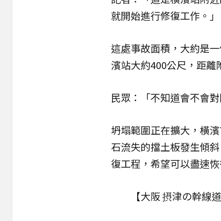
就開始進行修復工作。」
這處事故面積，大約是一
濱站大約400公尺，距
民眾：「不知道會不會對
坍塌範圍正在擴大，橫濱
石流失的擋土板發生傾斜
復工程，希望可以盡速恢
【大阪 摂津の幹線