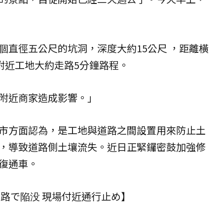
個直徑五公尺的坑洞，深度大約15公尺 ，距離橫
離附近工地大約走路5分鐘路程。
附近商家造成影響。」
市方面認為，是工地與道路之間設置用來防止土
，導致道路側土壤流失。近日正緊鑼密鼓加強修
復通車。
道路で陥没 現場付近通行止め】