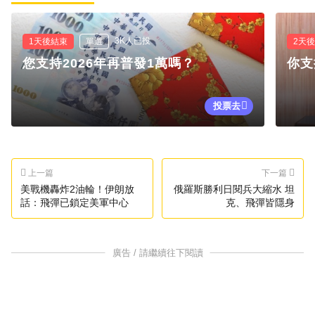
3K人已投
1天後結束
單選
2天
您支持2026年再普發1萬嗎？
你支
投票去
上一篇
下一篇
美戰機轟炸2油輪！伊朗放
俄羅斯勝利日閱兵大縮水 坦
話：飛彈已鎖定美軍中心
克、飛彈皆隱身
廣告 / 請繼續往下閱讀