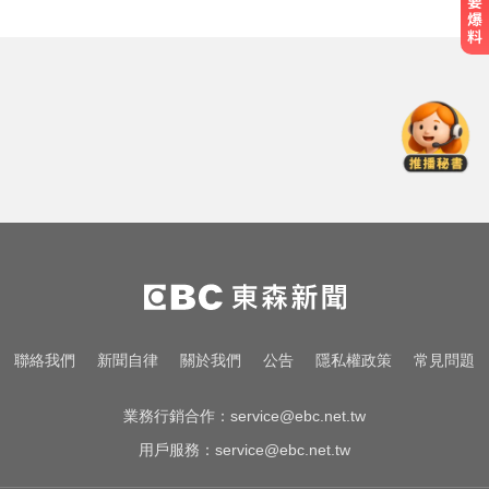
颱風假怎麼放？停班課標準、宣布
時間一次看
曾號召反女權集會！36歲網紅陳屍
住處 死因待查
環法女子自行車賽爆「胸罩作
弊」！官方急出手
颱風假怎麼放？停班課標準、宣布
時間一次看
曾號召反女權集會！36歲網紅陳屍
聯絡我們
新聞自律
關於我們
公告
隱私權政策
常見問題
住處 死因待查
業務行銷合作：
service@ebc.net.tw
用戶服務：
service@ebc.net.tw