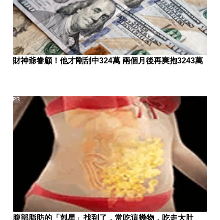
財神爺眷顧！他才剛刮中324萬 兩個月後再爽抱3243萬
PR
腹部脂肪的「剋星」找到了，常吃這幾物，吃走大肚