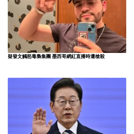
疑發文觸怒毒梟集團 墨西哥網紅直播時遭槍殺