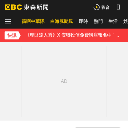
下載東森App，隨時掌握天下大小事！
衝啊中華隊
白海豚颱風
即時
熱門
生活
《理財達人秀》X 安聯投信免費講座報名中！搶先卡位 2027
娛
下載東森App，隨時掌握天下大小事！
快訊
《理財達人秀》X 安聯投信免費講座報名中！搶先卡位 2027