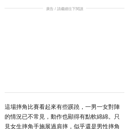
廣告 / 請繼續往下閱讀
這場摔角比賽看起來有些蹊蹺，一男一女對陣
的情況已不常見，動作也顯得有點軟綿綿。只
見女生摔角手施展過肩摔，似乎還是男性摔角