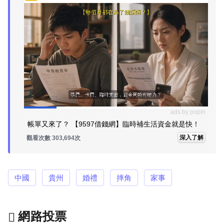
ads by popIn
帳單又來了？ 【9597借錢網】臨時補生活資金就是快！
深入了解
觀看次數 303,694次
中國
貴州
婚禮
摔角
家事
網路投票