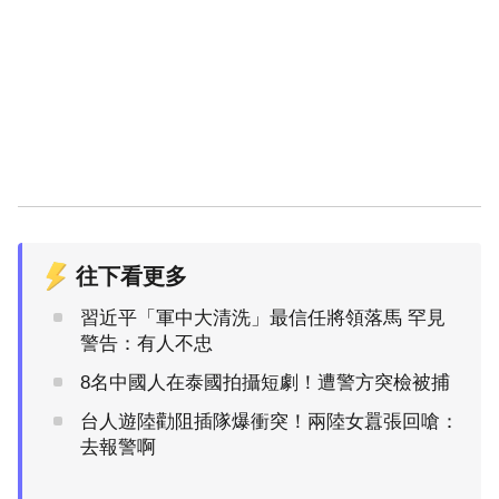
往下看更多
習近平「軍中大清洗」最信任將領落馬 罕見
警告：有人不忠
8名中國人在泰國拍攝短劇！遭警方突檢被捕
台人遊陸勸阻插隊爆衝突！兩陸女囂張回嗆：
去報警啊