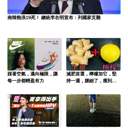
南韓熱浪19死！ 總統李在明宣布：列國家災難
PR
PR
踩著空氣，邁向極限，讓
減肥首選，檸檬加它，堅
每一步都輕盈有力
持一週，腰細了，瘦到你
懷疑人生
PR