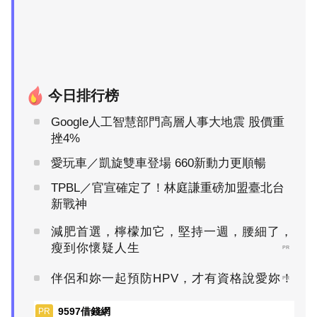
今日排行榜
Google人工智慧部門高層人事大地震 股價重
挫4%
愛玩車／凱旋雙車登場 660新動力更順暢
TPBL／官宣確定了！林庭謙重磅加盟臺北台
新戰神
減肥首選，檸檬加它，堅持一週，腰細了，
瘦到你懷疑人生
PR
伴侶和妳一起預防HPV，才有資格說愛妳！
PR
9597借錢網
PR