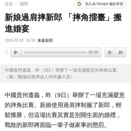
首頁
國際
加入為 Google 偏好來源
新娘過肩摔新郎 「摔角擂臺」搬
進婚宴
2026-05-10
16:19
東森新聞
00:00
中國貴州遵義，昨（9日）舉辦了一場充滿愛意的摔角比賽。
（圖／翻攝自微博@人间奇趣大赏）
中國
貴州
遵義，昨（9日）舉辦了一場充滿愛意
的
摔角
比賽。新娘使用過肩摔制服了新郎，輕
鬆獲勝，但這場比賽其實是別開生面的
婚禮
，
戰敗的新郎將面臨一輩子做
家事
的懲罰。