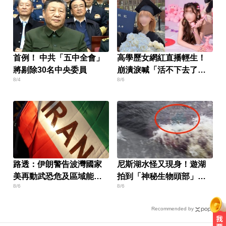
首例！ 中共「五中全會」
高學歷女網紅直播輕生！
將剔除30名中央委員
崩潰淚喊「活不下去了」
8/4
8/6
仍遭網暴
路透：伊朗警告波灣國家
尼斯湖水怪又現身！遊湖
美再動武恐危及區域能源
拍到「神秘生物頭部」官
8/6
8/6
設施
方證實了
Recommended by