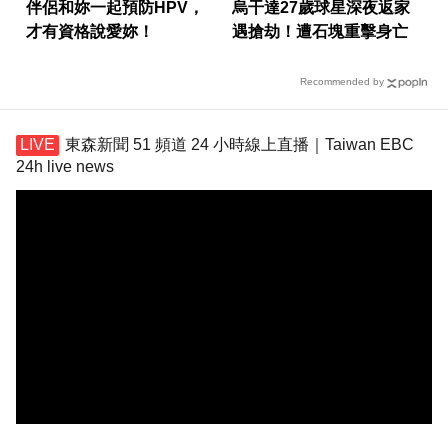
伴侶和妳一起預防HPV，
烏干達27歲球星深夜返家
才有資格說愛妳！
遇搶劫！遭石塊重擊身亡
Recommended by
東森新聞 51 頻道 24 小時線上直播｜Taiwan EBC
24h live news