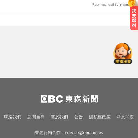
Recommended by
NBA／灰熊前鋒克拉克死因出爐 法
醫認定毒品意外
台中市長選情！江啟臣38.2%領先何
欣純 最新民調曝
總統：勞工是經濟進步幕後英雄 盼
支持政府政策
NBA／灰熊前鋒克拉克死因出爐 法
醫認定毒品意外
台中市長選情！江啟臣38.2%領先何
聯絡我們
新聞自律
關於我們
公告
隱私權政策
常見問題
欣純 最新民調曝
業務行銷合作：
service@ebc.net.tw