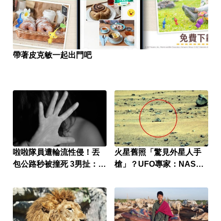
帶著皮克敏一起出門吧
啦啦隊員遭輪流性侵！丟
火星舊照「驚見外星人手
包公路秒被撞死 3男扯：她
槍」？UFO專家：NASA
自願的
早知情