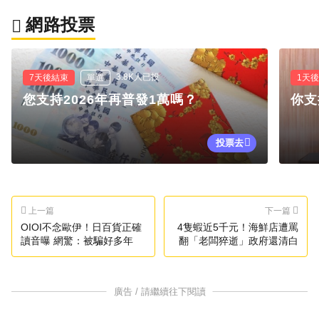
網路投票
3.8K人已投
7天後結束
單選
1天
您支持2026年再普發1萬嗎？
你支
投票去
上一篇
下一篇
OIOI不念歐伊！日百貨正確
4隻蝦近5千元！海鮮店遭罵
讀音曝 網驚：被騙好多年
翻「老闆猝逝」政府還清白
廣告 / 請繼續往下閱讀