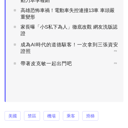
動刀本季報銷
高雄恐怖車禍！電動車失控連撞13車 車頭嚴
重變形
家長曝「小S私下為人」徹底改觀 網友洗版認
證
成為AI時代的道德駭客！一次拿到三張資安
證照
PR
帶著皮克敏一起出門吧
PR
美國
禁區
機場
乘客
滑梯