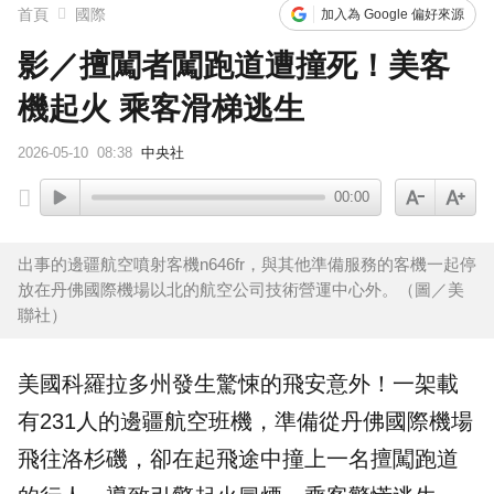
首頁
國際
加入為 Google 偏好來源
影／擅闖者闖跑道遭撞死！美客
機起火 乘客滑梯逃生
2026-05-10
08:38
中央社
00:00
出事的邊疆航空噴射客機n646fr，與其他準備服務的客機一起停
放在丹佛國際機場以北的航空公司技術營運中心外。（圖／美
聯社）
美國
科羅拉多州發生驚悚的飛安意外！一架載
有231人的邊疆航空班機，準備從丹佛國際
機場
飛往洛杉磯，卻在起飛途中撞上一名擅闖跑道