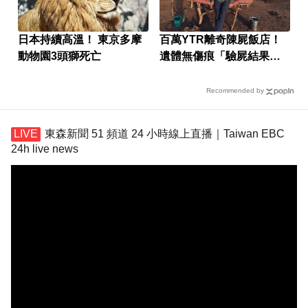
日本持續高溫！ 東京多摩
百萬YTR離奇陳屍飯店！
動物園3頭獅死亡
遺體無傷痕「驗屍結果
曝」
Recommended by
東森新聞 51 頻道 24 小時線上直播｜Taiwan EBC
24h live news