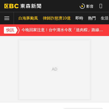
《理財達人秀》X 安聯投信免費講座報名中！搶先卡位 2027
白海豚颱風
下載東森App，隨時掌握天下大小事！
律師詐慈濟10億
即時
熱門
生活
今晚回家注意！台中清水今夜「送肉粽」路線跨彰化4鄉鎮
快訊