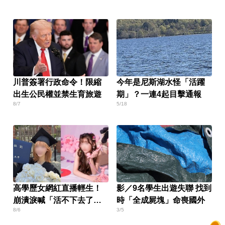
川普簽署行政命令！限縮
今年是尼斯湖水怪「活躍
出生公民權並禁生育旅遊
期」？一連4起目擊通報
8/7
5/18
高學歷女網紅直播輕生！
影／9名學生出遊失聯 找到
崩潰淚喊「活不下去了」
時「全成屍塊」命喪國外
8/6
3/5
仍遭網暴