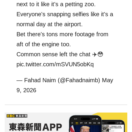
next to it like it's a petting zoo.
Everyone's snapping selfies like it's a
normal day at the airport.
Bet there's tons more footage from
aft of the engine too.
Common sense left the chat ✈️😳
pic.twitter.com/mSVUN5obKq
— Fahad Naim (@Fahadnaimb)
May
9, 2026