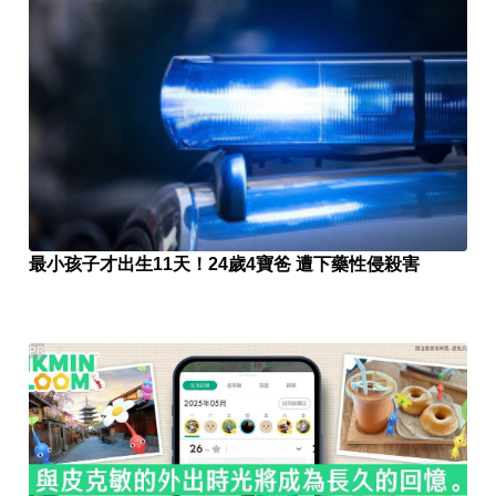
最小孩子才出生11天！24歲4寶爸 遭下藥性侵殺害
PR