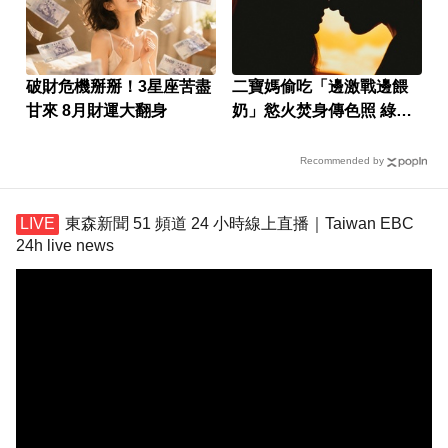
破財危機掰掰！3星座苦盡
二寶媽偷吃「邊激戰邊餵
甘來 8月財運大翻身
奶」慾火焚身傳色照 綠帽
尪崩潰
Recommended by
東森新聞 51 頻道 24 小時線上直播｜Taiwan EBC
24h live news