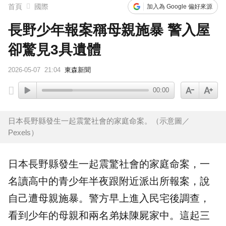
首頁
國際
加入為 Google 偏好來源
長野少年報案稱母親施暴 警入屋
卻驚見3具遺體
2026-05-07
21:04
東森新聞
00:00
日本長野縣發生一起震驚社會的家庭命案。（示意圖／
Pexels）
日本
長野
縣發生一起震驚社會的
家庭命案
，一
名讀高中的青少年半夜跟附近派出所報案，說
自己遭母親
施暴
。警方早上進入民宅後調查，
看到少年的母親和兩名弟妹
陳屍
家中。這起三