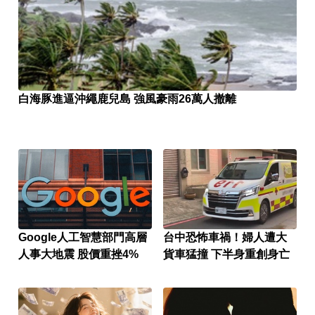
白海豚進逼沖繩鹿兒島 強風豪雨26萬人撤離
Google人工智慧部門高層
台中恐怖車禍！婦人遭大
人事大地震 股價重挫4%
貨車猛撞 下半身重創身亡