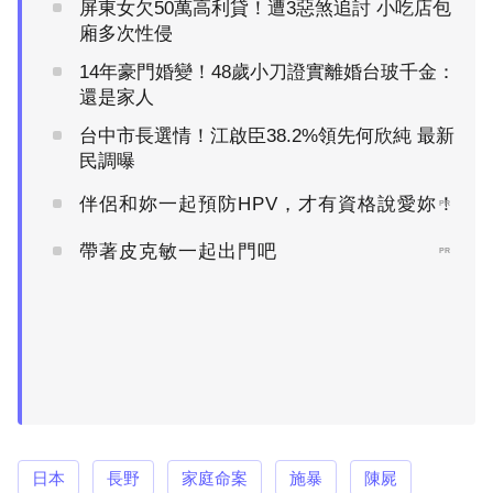
屏東女欠50萬高利貸！遭3惡煞追討 小吃店包
廂多次性侵
14年豪門婚變！48歲小刀證實離婚台玻千金：
還是家人
台中市長選情！江啟臣38.2%領先何欣純 最新
民調曝
伴侶和妳一起預防HPV，才有資格說愛妳！
PR
帶著皮克敏一起出門吧
PR
日本
長野
家庭命案
施暴
陳屍