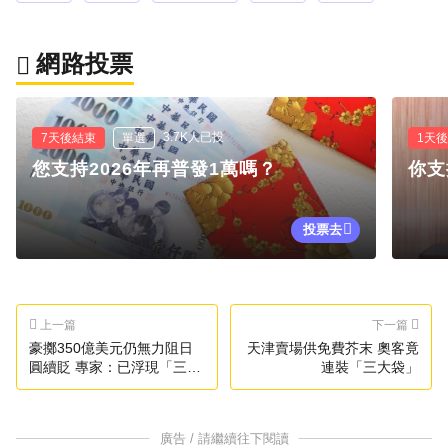
網路投票
3.7K人已投
7天後結束
單選
1天
您支持2026年再普發1萬嗎？
你支
投票去
上一篇
下一篇
豪擲350億美元仍無力阻日
天津賣場供免費芥末 奧客竟
圓續貶 專家：已浮現「三重
連裝「三大袋」
底」警訊
廣告 / 請繼續往下閱讀