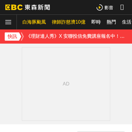
「白海豚」可放颱風假？蔣萬安：料敵從寬、禦敵從嚴
白海豚颱風
律師詐慈濟10億
即時
熱門
生活
獨家／美式賣場紅殼蛋「限購1盒」 客怨：飢餓行銷嗎？
《理財達人秀》X 安聯投信免費講座報名中！搶先卡位 2027
快訊
下載東森App，隨時掌握天下大小事！
快訊／雷雨狂炸雙北！警戒地區一次看