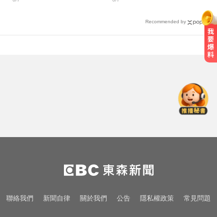
傷
始
Recommended by
資深歌手「小秦漢」張海漢辭世享
壽68歲 好友證實噩耗
奧運、世界盃「性招待裁判」 南韓
足協報公帳被抓包
千金股跌落神壇！國巨收540元 分
析師：只是剛開始
資深歌手「小秦漢」張海漢辭世享
壽68歲 好友證實噩耗
奧運、世界盃「性招待裁判」 南韓
聯絡我們
新聞自律
關於我們
公告
隱私權政策
常見問題
足協報公帳被抓包