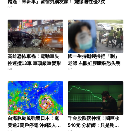
錯過「末班車」留宿男網友家！ 她慘遭性侵2次
8/7
高雄恐怖車禍！電動車失
國一生持斷裂掃把「刺」
控連撞13車 車頭嚴重變形
老師 右眼虹膜斷裂恐失明
8/8
8/7
白海豚颱風強襲日本！奄
千金股跌落神壇！國巨收
美逾3萬戶停電 沖繩5人受
540元 分析師：只是剛開
8/7
8/7