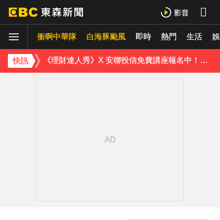
緯創股利2度延發史上首例 金管會說重話：考慮收回股務自辦
衝啊中華隊
行政院院區一早停電 原因找到了
白海豚颱風
即時
熱門
生活
娛
《理財達人秀》X 安聯投信免費講座報名中！搶先卡位 2027
快訊
97萬網紅「肥大叔」驟逝！2天前才開直播 最後身影曝光粉鼻酸
金牌員工轉投李多慧！剪輯師突暴紅狂接20業配 Joeman 認：我也會想離職
下載東森App，隨時掌握天下大小事！
防空演習登場！高雄街頭瞬間淨空 直擊畫面曝光