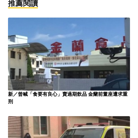
推薦閱讀
新／曾喊「食要有良心」賣過期飲品 金蘭前董座遭求重
刑