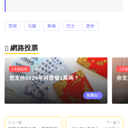
雲南
元陽
車禍
巴士
意外
網路投票
3.2K人已投
1天後結束
單選
2天
您支持2026年再普發1萬嗎？
你支
投票去
上一篇
下一篇