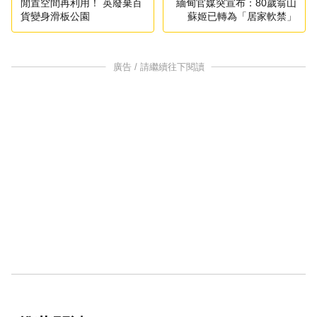
閒置空間再利用！ 英廢棄百
緬甸官媒突宣布：80歲翁山
貨變身滑板公園
蘇姬已轉為「居家軟禁」
廣告 / 請繼續往下閱讀