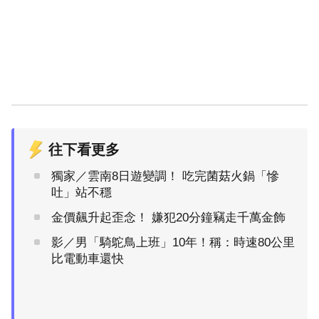
往下看更多
獨家／雲南8日遊變調！ 吃完菌菇火鍋「慘
吐」站不穩
金價飆升起歪念！ 嫌犯20分鐘竊走千萬金飾
影／男「騎鴕鳥上班」10年！稱：時速80公里
比電動車還快