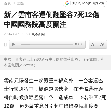
首頁
國際
加入為 Google 偏好來源
新／雲南客運側翻墜谷7死12傷
中國國務院高度關注
2026-05-01
10:23
東森新聞
00:00
中國一台客運巴士行駛過程中，側翻墜落山谷。（示意圖，和
本案無關／Pexels）
雲南
元陽
發生一起嚴重
車禍
意外
，一台客運
巴
士
行駛過程中，疑似道路狹窄，在準備通行過
橋的時候側翻墜落山谷，造成車上19名乘客7死
12傷。這起嚴重意外引起中國國務院高度關