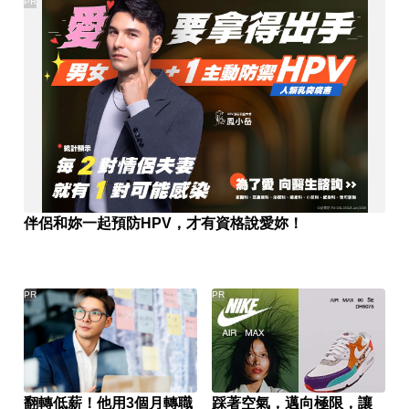
PR
伴侶和妳一起預防HPV，才有資格說愛妳！
PR
PR
翻轉低薪！他用3個月轉職
踩著空氣，邁向極限，讓