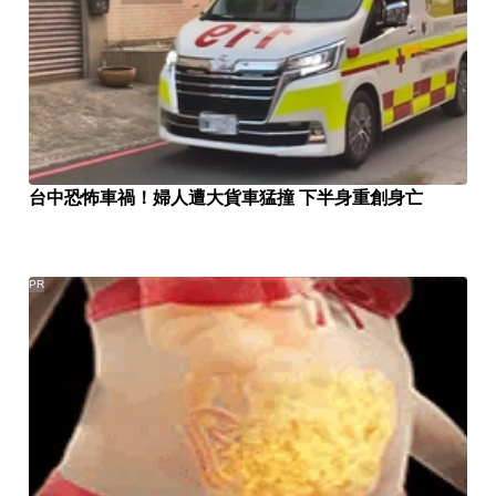
台中恐怖車禍！婦人遭大貨車猛撞 下半身重創身亡
PR