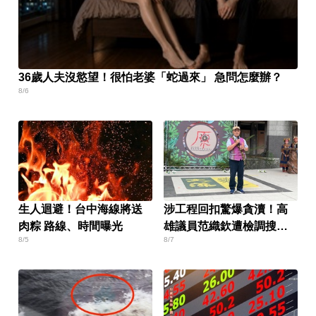
36歲人夫沒慾望！很怕老婆「蛇過來」 急問怎麼辦？
8/6
生人迴避！台中海線將送
涉工程回扣驚爆貪瀆！高
肉粽 路線、時間曝光
雄議員范織欽遭檢調搜索
8/5
8/7
偵訓