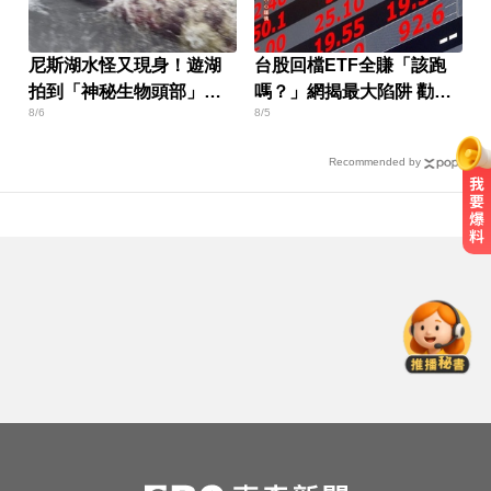
尼斯湖水怪又現身！遊湖
台股回檔ETF全賺「該跑
拍到「神秘生物頭部」官
嗎？」網揭最大陷阱 勸調
8/6
8/5
方證實了
節1類股
Recommended by
高雄夜班保全滑撞護欄 車停路邊
「折腰倒副駕」亡！
大腦過勞4警訊！頻忘這事恐是中風
前兆
MLB／李灝宇代打遭三振！老虎敗
給水手終止4連勝
高雄夜班保全滑撞護欄 車停路邊