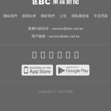
「折腰倒副駕」亡！
大腦過勞4警訊！頻忘這事恐是中風
聯絡我們
新聞自律
關於我們
公告
隱私權政策
常見問題
前兆
業務行銷合作：
service@ebc.net.tw
用戶服務：
service@ebc.net.tw
Copyright © 2024
EBC