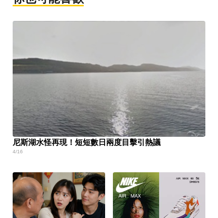
尼斯湖水怪再現！短短數日兩度目擊引熱議
4/16