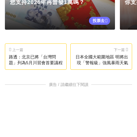
您支持2026年再普發1萬嗎？
你支
投票去
上一篇
下一篇
路透：北京已將「台灣問
日本全國大範圍地區 明將出
題」列為5月川習會首要議程
現「警報級」強風暴雨天氣
廣告 / 請繼續往下閱讀