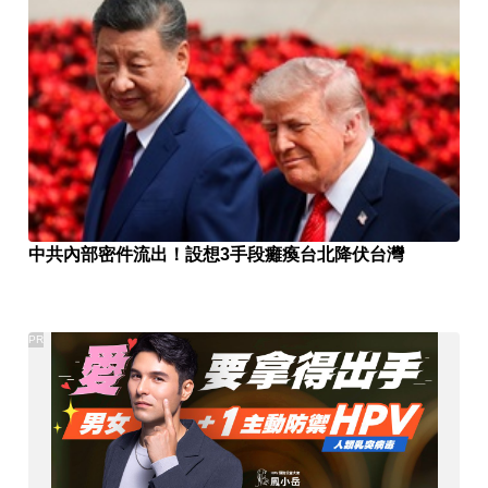
中共內部密件流出！設想3手段癱瘓台北降伏台灣
PR