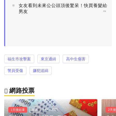
女友看到未來公公頭頂後驚呆！快買養髮給
男友
PR
福生市攻擊案
東京通緝
高中生傷害
警員受傷
嫌犯追緝
網路投票
3.4K人已投
1天後結束
單選
2天