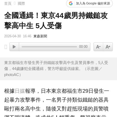
首頁
國際
加入為 Google 偏好來源
全國通緝！東京44歲男持鐵鎚攻
擊高中生 5人受傷
2026-04-30
16:46
東森新聞
00:00
東京都福生市發生男子持鐵鎚攻擊高中生及警員事件，5人受
傷，44歲嫌犯全國通緝，警方呼籲提供線索。（示意圖／
photoAC）
根據
日媒
報導，日本東京都福生市29日發生一
起暴力攻擊事件，一名男子持類似鐵鎚的器具
毆打兩名高中生，隨後又對趕抵現場的員警噴