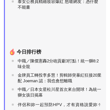
泰女公務員精緻妝容爆紅 怒嗆網友：憑什麼
不能畫
今日排行榜
中職／陳傑憲轟2分砲貢獻3打點！統一獅8:2
味全龍
金牌員工轉投李多慧！剪輯師突暴紅狂接20業
配 Joeman 認：我也會想離職
中職／日本女星松川星首次來台開球！為統一
獅女孩日揭幕
伴侶和妳一起預防HPV，才有資格說愛妳！
PR