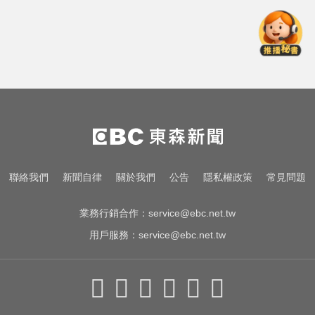
國中暑輔悲劇！小六升國一男學生
折斷掃把刺傷女師 右眼恐失明
緯創股利2度延發史上首例 金管會
說重話：考慮收回股務自辦
生人迴避！台中海線將送肉粽 路
線、時間曝光
國中暑輔悲劇！小六升國一男學生
聯絡我們
新聞自律
關於我們
公告
隱私權政策
常見問題
折斷掃把刺傷女師 右眼恐失明
業務行銷合作：
service@ebc.net.tw
用戶服務：
service@ebc.net.tw