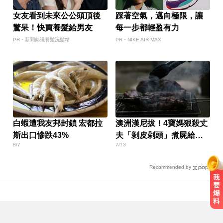
女友看到未來公公頭頂後
踩著空氣，邁向極限，讓
驚呆！快買養髮給男友
每一步都輕盈有力
PR・新聞熱議養髮洗髮精
PR・NIKE AIR MAX
白蝦遭我友邦封鎖 宏都拉
澳洲漢尼拔！4寶媽狠殺丈
斯出口慘跌43%
夫「剝皮剁頭」煮屍給孩
8/7
7/13
吃
Recommended by
生人迴避！台中海線將送肉粽 路
線、時間曝光