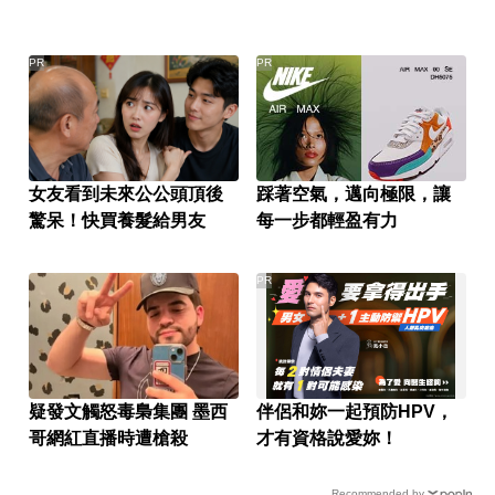
PR
PR
女友看到未來公公頭頂後
踩著空氣，邁向極限，讓
驚呆！快買養髮給男友
每一步都輕盈有力
PR
疑發文觸怒毒梟集團 墨西
伴侶和妳一起預防HPV，
哥網紅直播時遭槍殺
才有資格說愛妳！
Recommended by