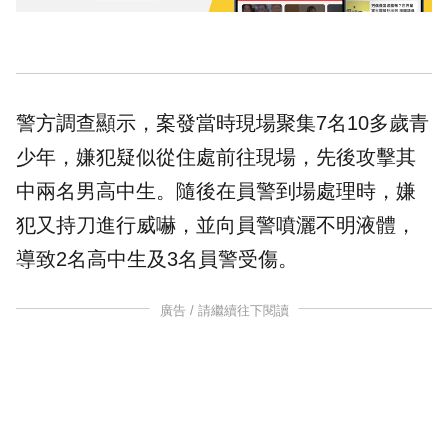
警方調查顯示，案發當時現場聚集7名10多歲青
少年，嫌犯疑似從住處前往現場，先後攻擊其
中兩名男高中生。隨後在員警到場處理時，嫌
犯又持刀進行威嚇，並向員警噴灑不明液體，
導致2名高中生及3名員警受傷。
廣告 / 請繼續往下閱讀