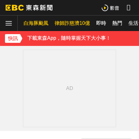
疑不堪碎念！桃園老翁殺85歲妻 金屬拐杖「打斷成兩截」
白海豚颱風
律師詐慈濟10億
即時
熱門
《理財達人秀》X 安聯投信免費講座報名中！搶先卡位 2027
生活
下載東森App，隨時掌握天下大小事！
快訊
不斷更新／白海豚逼近！多個航班受影響 異動一次看