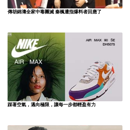
傳胡錦濤全家中毒團滅 秦楓遭指爆料者回應了
PR
踩著空氣，邁向極限，讓每一步都輕盈有力