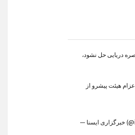
صره دریایی حل نشود
-زام هیئت پیشرو از
— ایسنا