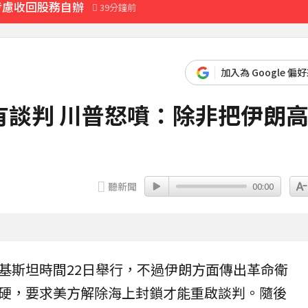
考慮收回股務自辦
39分鐘前
先卡位 2027
最後身影曝光粉鼻酸
加入為 Google 偏
有談判 川普怒噴：除非把伊朗
黃金7天
19分鐘前
聽新聞
00:00
基斯坦
時間22日舉行，不過
伊朗
方面傳出革命衛
硬，要求美方解除海上封鎖才能重啟談判。隨後