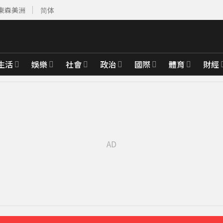
東森美洲
简体
生活
娛樂
社會
政治
國際
體育
財經
黃金7天
19分鐘前
合調查
21分鐘前
曝光
24分鐘前