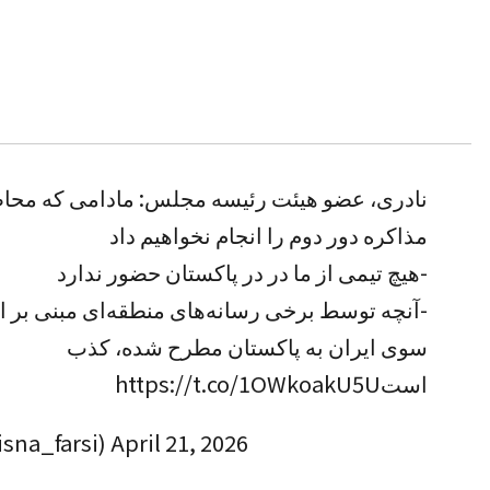
نادری، عضو هیئت رئیسه مجلس: مادامی که محا،
مذاکره دور دوم را انجام نخواهیم داد
-هیچ تیمی از ما در در پاکستان حضور ندارد
آنچه توسط برخی رسانه‌های منطقه‌ای مبنی بر اع
سوی ایران به پاکستان مطرح شده، کذب
https://t.co/1OWkoakU5U
است
خبرگزاری  (@isna_farsi)
April 21, 2026