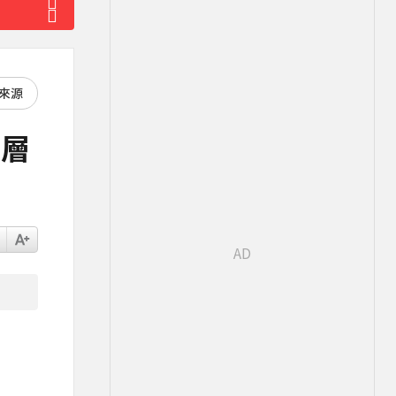
好來源
高層