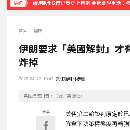
緯創股利2度延發史上首例 金管會說重話：
快訊
《理財達人秀》X 安聯投信免費講座報名中！搶
97萬網紅「肥大叔」驟逝！2天前才開直播 
首頁
國際
下載東森App，隨時掌握天下大小事！
伊朗要求「美國解封」才
今立秋拚轉運！命理師點名「6生肖」：把握
炸掉
2026-04-22
10:43
責任編輯 林彥臣
美國總統川普。（圖／美聯社）
分享
美伊第二輪談判原定於
巴
隊奪下決策權態度再轉強