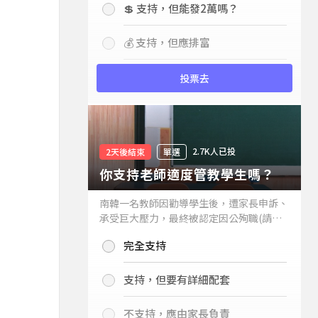
💲 支持，但能發2萬嗎？
💰 支持，但應排富
投票去
2.7K人已投
2天後結束
單選
你支持老師適度管教學生嗎？
南韓一名教師因勸導學生後，遭家長申訴、
承受巨大壓力，最終被認定因公殉職(請見
下列新聞)，引發外界關注教師教權。請問
完全支持
你支持老師適度管教學生嗎？
支持，但要有詳細配套
不支持，應由家長負責