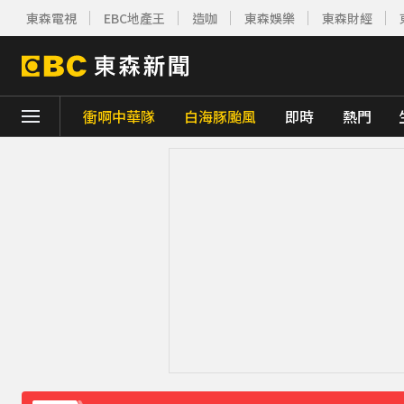
東森電視
EBC地產王
造咖
東森娛樂
東森財經
衝啊中華隊
白海豚颱風
即時
熱門
下載東森App，隨時掌握天下大小事！
今立秋拚轉運！命理師點名「6生肖」：把握
慈濟採購BNT遭詐10億 基金會：將全力配
防空演習登場！高雄街頭瞬間淨空 直擊畫面