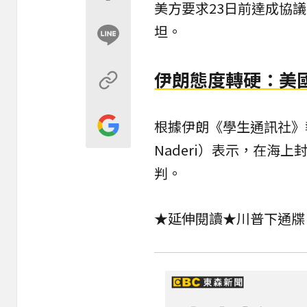
美方要求23日前達成協
坦。
伊朗態度轉硬：美
根據伊朗《學生通訊社》
Naderi）表示，在海
判。
★延伸閱讀★
川普下通牒