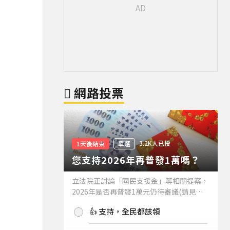
網路投票
3.2K人已投
1天後結束
單選
您支持2026年再普發1萬嗎？
立法院正討論「國民支援金」等相關提案，
2026年是否再普發1萬元仍待審議(請見下
方新聞)。如果2026年再普發1萬元，你支
👍 支持，全民都該領
持嗎？