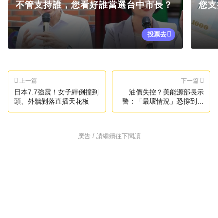
不管支持誰，您看好誰當選台中市長？
您支
投票去
上一篇
下一篇
日本7.7強震！女子絆倒撞到
油價失控？美能源部長示
頭、外牆剝落直插天花板
警：「最壞情況」恐撐到明
年
廣告 / 請繼續往下閱讀