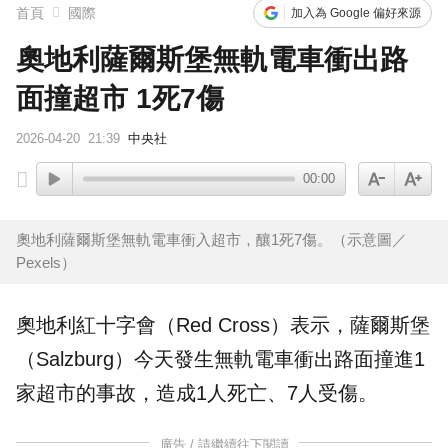
首頁
國際
加入為 Google 偏好來源
奧地利薩爾斯堡無軌電車衝出路
面撞超市 1死7傷
2026-04-20
21:39
中央社
00:00
奧地利薩爾斯堡無軌電車衝入超市，釀1死7傷。（示意圖／
Pexels）
奧地利
紅十字會
（Red Cross）表示，
薩爾斯堡
（Salzburg）今天發生
無軌電車
衝出路面撞進1
家
超市
的事故，造成1人死亡、7人受傷。
廣告 / 請繼續往下閱讀