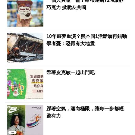
一個人爽嗑一桶？哈根達斯72%濃醇
巧克力 掀脆友共鳴
10年噩夢重演？熊本同1活斷層再錯動
學者憂：恐再有大地震
PR
帶著皮克敏一起出門吧
PR
踩著空氣，邁向極限，讓每一步都輕
盈有力