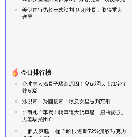
美伊進行馬拉松式談判 伊朗外長：取得重大
進展
今日排行榜
台玻夫人揭長子驟逝原因！兒媳譚以欣71字發
聲反駁
涉製毒、跨國販毒！埃及女星被判死刑
台南死亡車禍！轎車遭大貨車壓「扭曲變形」
男駕駛受困亡
一個人爽嗑一桶？哈根達斯72%濃醇巧克力