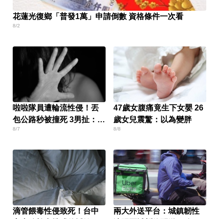
花蓮光復鄉「普發1萬」申請倒數 資格條件一次看
8/2
啦啦隊員遭輪流性侵！丟
47歲女腹痛竟生下女嬰 26
包公路秒被撞死 3男扯：她
歲女兒震驚：以為變胖
8/7
8/8
自願的
滴管餵毒性侵致死！台中
兩大外送平台：城鎮韌性