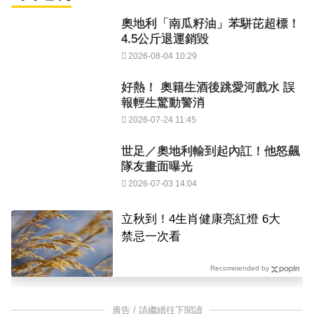
奧地利「南瓜籽油」苯駢芘超標！
4.5公斤退運銷毀
2026-08-04 10:29
好熱！ 奧籍生酒後跳愛河戲水 誤
報輕生驚動警消
2026-07-24 11:45
世足／奧地利輸到起內訌！他怒飆
隊友畫面曝光
2026-07-03 14:04
立秋到！4生肖健康亮紅燈 6大
禁忌一次看
Recommended by
廣告 / 請繼續往下閱讀