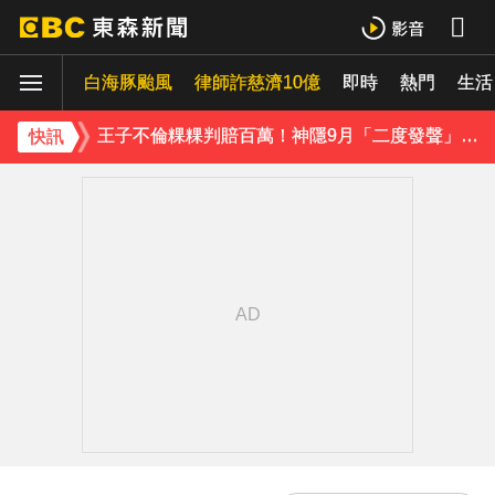
下載東森App，隨時掌握天下大小事！
白海豚颱風
律師詐慈濟10億
即時
熱門
小24歲女友背景遭起底！姜厚任12點聲明「駁小三傳聞」：你在講三小？
生活
王子不倫粿粿判賠百萬！神隱9月「二度發聲」：行過死陰的幽谷
快訊
下載東森App，隨時掌握天下大小事！
小24歲女友背景遭起底！姜厚任12點聲明「駁小三傳聞」：你在講三小？