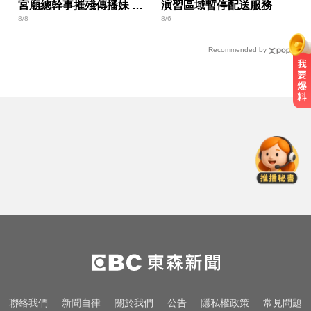
宮廟總幹事摧殘傳播妹 下
演習區域暫停配送服務
8/8
8/6
場出爐
Recommended by
無懼白海豚風雨！企聯父親節回歸
張庭瑜、張正韋用勝利感謝老爸
跨性別參賽議題延燒！NBA前球星
宣布參加WNBA選秀
快訊／白海豚逼近！新竹縣尖石、
五峰「8校停課」
無懼白海豚風雨！企聯父親節回歸
張庭瑜、張正韋用勝利感謝老爸
跨性別參賽議題延燒！NBA前球星
聯絡我們
新聞自律
關於我們
公告
隱私權政策
常見問題