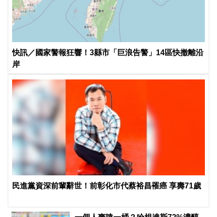
快訊／國家警報狂響！3縣市「巨浪告警」14區快撤離沿
岸
民進黨資深前輩辭世！前彰化市代蔡裕昌罹癌 享壽71歲
PR