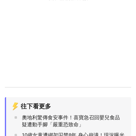
往下看更多
奧地利驚傳食安事件！喜寶急召回嬰兒食品
疑遭動手腳「嚴重恐致命」
10歲女童遭綁架囚禁8年 身心崩潰！現況曝光