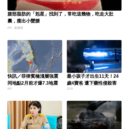
腹部脂肪的「剋星」找到了，常吃這幾物，吃走大肚
囊，瘦出小蠻腰
PR・新素簡
快訊／菲律賓極淺層強震
最小孩子才出生11天！24
同地點2月前才爆7.3地震
歲4寶爸 遭下藥性侵殺害
8/5
2/10