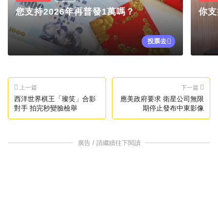
您支持2026年再普發1萬嗎？
你支
投票去
上一篇
下一篇
西洋世界棋王「璨笑」合影
應美政府要求 衛星公司無限
對手 拍完秒變臉檢舉
期停止發布中東影像
廣告 / 請繼續往下閱讀