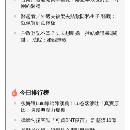
剛約聚餐
醫起看／外遇夫被架去結紮防私生子 醫嘆：
就像買到跌停板
戶政登記不算？丈夫想離婚「揪結婚證書1關
鍵」 法院：婚姻無效
今日排行榜
後悔讓Lulu嫁給陳漢典！Lu爸落淚吐「真實原
因」陳漢典壓力爆棚
律師勾掮客誆「可買BNT疫苗」 詐慈濟10億