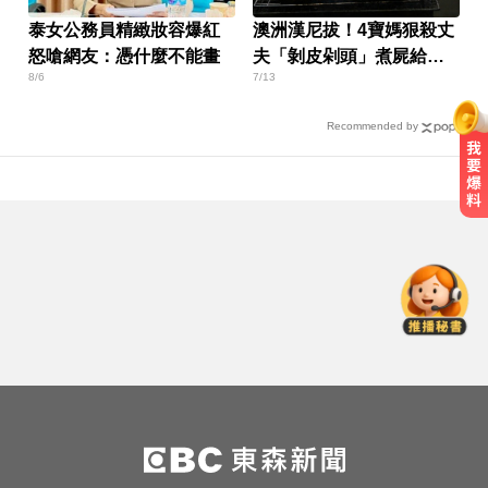
泰女公務員精緻妝容爆紅
澳洲漢尼拔！4寶媽狠殺丈
怒嗆網友：憑什麼不能畫
夫「剝皮剁頭」煮屍給孩
8/6
7/13
吃
Recommended by
南部注意！8/7演習防空警報大響 違
者最高罰15萬
愛玩車／這Defender OCTA不僅猛
還很黑
淑麗氣象／白海豚路徑變了！最快
明海警 未來一週降雨熱區曝
南部注意！8/7演習防空警報大響 違
者最高罰15萬