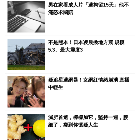
男在家看成人片「遭拘留15天」他不
滿怒求國賠
不是熊本！日本凌晨換地方震 規模
5.3、最大震度3
疑追星遭網暴！女網紅情緒崩潰 直播
中輕生
PR
減肥首選，檸檬加它，堅持一週，腰
細了，瘦到你懷疑人生