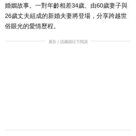
婚姻
故事。一對
年齡
相差34歲、由60歲妻子與
26歲丈夫組成的新婚夫妻將登場，分享跨越世
俗眼光的愛情歷程。
廣告 / 請繼續往下閱讀