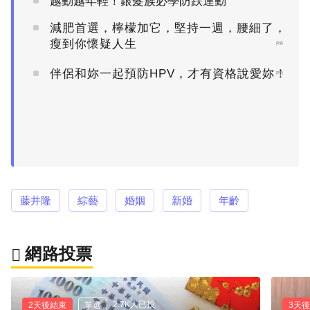
越動越年輕！銀髮族必學防跌運動
減肥首選，檸檬加它，堅持一週，腰細了，
瘦到你懷疑人生
PR
伴侶和妳一起預防HPV，才有資格說愛妳！
PR
藤井隆
綜藝
婚姻
新婚
年齡
網路投票
2.7K人已投
2天後結束
單選
3天