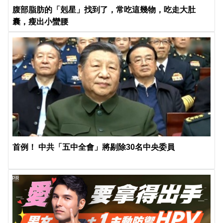
腹部脂肪的「剋星」找到了，常吃這幾物，吃走大肚
囊，瘦出小蠻腰
首例！ 中共「五中全會」將剔除30名中央委員
PR