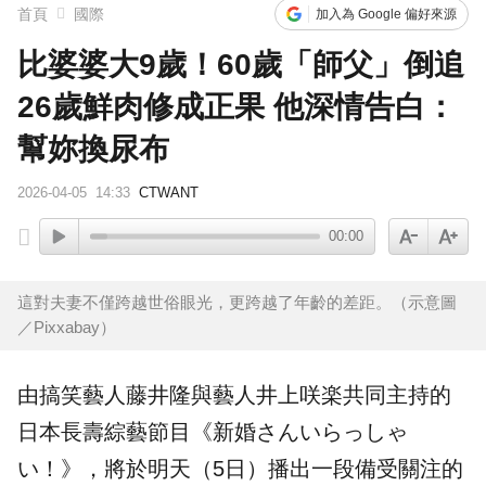
首頁
國際
加入為 Google 偏好來源
比婆婆大9歲！60歲「師父」倒追
26歲鮮肉修成正果 他深情告白：
幫妳換尿布
2026-04-05
14:33
CTWANT
00:00
這對夫妻不僅跨越世俗眼光，更跨越了年齡的差距。（示意圖
／Pixxabay）
由搞笑藝人
藤井隆
與藝人井上咲楽共同主持的
日本長壽
綜藝
節目《
新婚
さんいらっしゃ
い！》，將於明天（5日）播出一段備受關注的