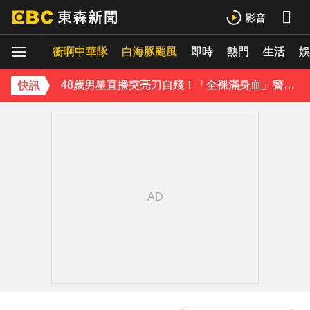
今年首例本土傷寒！中部7旬婦發燒腹瀉 無國內外旅遊史
衝啊中華隊
白海豚颱風
即時
熱門
生活
《理財達人秀》X 安聯投信免費講座報名中！搶先卡位 2027
娛
48歲男星直播突亮刀自殘！「全裸滿身血」警急破門 家屬發聲曝現況
快訊
遭前夫割頸脅迫！「兇版李毓芬」陷養套殺慘賠2000萬 2度遇感情詐騙
停更1個月全面復工！蔡阿嘎甩抄襲爭議「開拍新企劃」二伯IG也更新
下載東森App，隨時掌握天下大小事！
新北割頸案近3年！受害少年姓名解禁公開 父心碎發聲