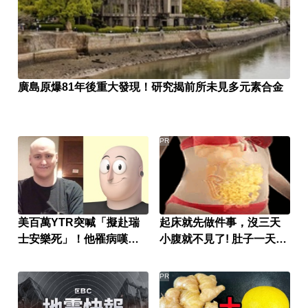
廣島原爆81年後重大發現！研究揭前所未見多元素合金
PR
美百萬YTR突喊「擬赴瑞
起床就先做件事，沒三天
士安樂死」！他罹病嘆：
小腹就不見了! 肚子一天天
活著最貴
變小！
PR