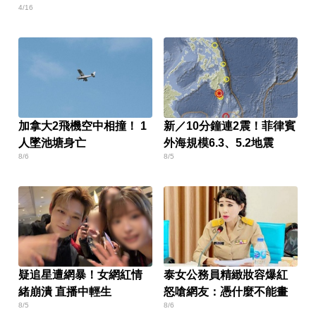
4/16
加拿大2飛機空中相撞！ 1
新／10分鐘連2震！菲律賓
人墜池塘身亡
外海規模6.3、5.2地震
8/6
8/5
疑追星遭網暴！女網紅情
泰女公務員精緻妝容爆紅
緒崩潰 直播中輕生
怒嗆網友：憑什麼不能畫
8/5
8/6