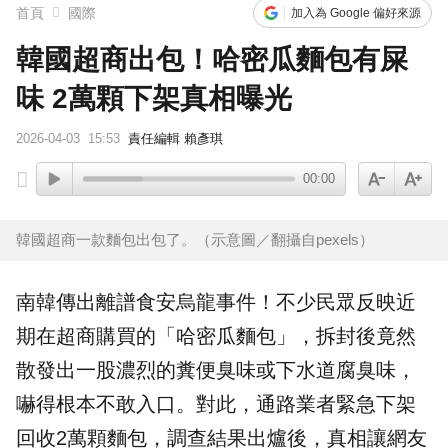
首頁
國際
加入為 Google 偏好來源
韓國超商出包！哈密瓜麵包有屎
味 2萬顆下架真相曝光
2026-04-03
15:53
責任編輯 賴彥琪
00:00
韓國超商一款麵包出包了。（示意圖／翻攝自pexels）
南韓傳出離譜食安烏龍事件！不少民眾反映近
期在
超商
購買的「
哈密瓜麵包
」，拆封後竟然
散發出一股濃烈的糞便臭味或下水道腐臭味，
嚇得根本不敢入口。對此，通路業者緊急下架
回收2萬顆麵包，調查結果出爐後，真相讓網友