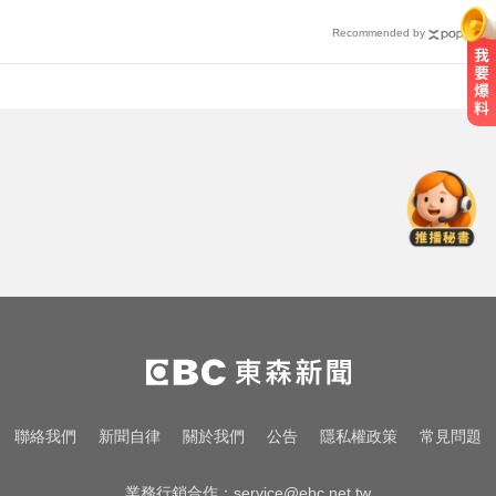
Recommended by
愛玩車／凱旋雙車登場 660新動力
更順暢
《唐伯虎》資深綠葉演員 黎彼得病
逝...好友悲痛證實
高雄夜班保全滑撞護欄 車停路邊
「折腰倒副駕」亡！
愛玩車／凱旋雙車登場 660新動力
更順暢
《唐伯虎》資深綠葉演員 黎彼得病
聯絡我們
新聞自律
關於我們
公告
隱私權政策
常見問題
逝...好友悲痛證實
業務行銷合作：
service@ebc.net.tw