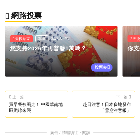
網路投票
3.1K人已投
1天後結束
單選
2天
您支持2026年再普發1萬嗎？
你支
投票去
上一篇
下一篇
買早餐被颳走！ 中國華南地
赴日注意！日本多地發布
區颮線來襲
「雪崩注意報」
廣告 / 請繼續往下閱讀