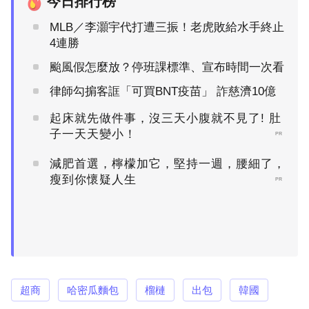
今日排行榜
MLB／李灝宇代打遭三振！老虎敗給水手終止
4連勝
颱風假怎麼放？停班課標準、宣布時間一次看
律師勾掮客誆「可買BNT疫苗」 詐慈濟10億
起床就先做件事，沒三天小腹就不見了! 肚
子一天天變小！
PR
減肥首選，檸檬加它，堅持一週，腰細了，
瘦到你懷疑人生
PR
超商
哈密瓜麵包
榴槤
出包
韓國