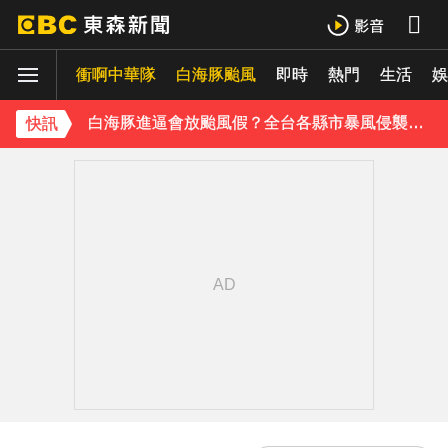
白海豚外圍雲系發威！7縣市大雨特報 警戒範圍一次看
衝啊中華隊
白海豚颱風
即時
熱門
生活
白海豚進逼會放颱風假？全台各縣市暴風侵襲率曝
娛
《理財達人秀》X 安聯投信免費講座報名中！搶先卡位 2027
快訊
下載東森App，隨時掌握天下大小事！
川普簽署行政命令！限縮出生公民權並禁生育旅遊