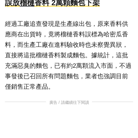
誤放
榴槤
香料 2萬顆麵包下架
經過工廠追查發現是生產線
出包
，原來香料供
應商在出貨時，竟將榴槤香料誤標為哈密瓜香
料，而生產工廠在進料驗收時也未察覺異狀，
直接將這批榴槤香料製成麵包。據統計，這批
充滿惡臭的麵包，已有約2萬顆流入市面，不過
事發後已召回所有問題麵包，業者也強調目前
僅銷售正常產品。
廣告 / 請繼續往下閱讀