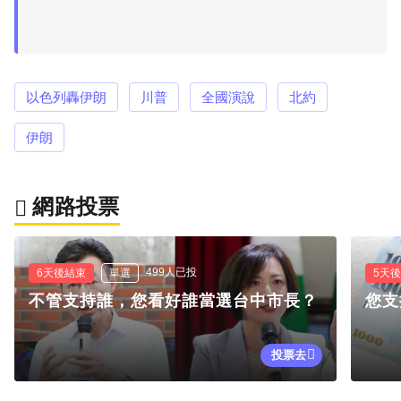
以色列轟伊朗
川普
全國演說
北約
伊朗
網路投票
499人已投
6天後結束
單選
5天
不管支持誰，您看好誰當選台中市長？
您支
投票去