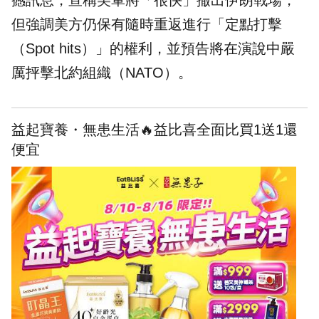
撼訊息，宣稱美軍將「很快」撤出
伊朗
戰場，
但強調美方仍保有隨時重返進行「定點打擊
（Spot hits）」的權利，並預告將在演說中嚴
厲抨擊
北約
組織（NATO）。
益起寶養・無患生活🔥益比喜全面比買1送1還
便宜