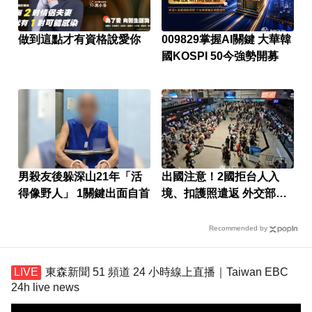
做到這點才有資格說愛你
009829掌握AI關鍵 大華韓
國KOSPI 50今強勢開募
男殺友後躲深山21年「活
出國注意！2國拒台人入
得像野人」 1關鍵出面自首
境、扣護照遣返 外交部證
實了
Recommended by
東森新聞 51 頻道 24 小時線上直播｜Taiwan EBC
24h live news