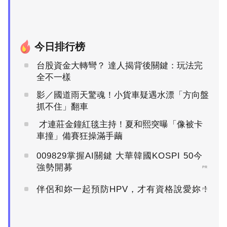
今日排行榜
台股資金大轉彎？ 達人揭背後關鍵：玩法完
全不一樣
影／國道雨天驚魂！小貨車疑遇水漂「方向盤
抓不住」翻車
才連莊金鐘紅毯主持！夏和熙突曝「像被卡
車撞」備賽狂操滿手繭
009829掌握AI關鍵 大華韓國KOSPI 50今
強勢開募
PR
伴侶和妳一起預防HPV，才有資格說愛妳！
PR