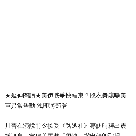
★延伸閱讀★
美伊戰爭快結束？脫衣舞孃曝美
軍異常舉動 洩即將部署
川普在演說前夕接受《路透社》專訪時釋出震