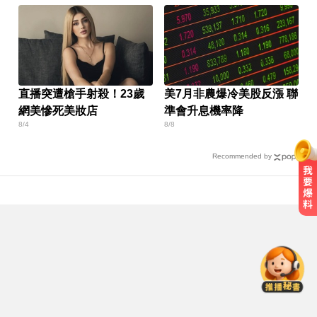
直播突遭槍手射殺！23歲
美7月非農爆冷美股反漲 聯
網美慘死美妝店
準會升息機率降
8/4
8/8
Recommended by
機車紅燈熄火「牽車」也會被罰？
法院判決揭密
北市沒放颱風整備假！ 蔣：氣象署
未發布陸警
颱風假攻防！ 蔣不放假 沈嗆：公開