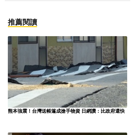
推薦閱讀
熊本強震！台灣送帳篷成搶手物資 日網讚：比政府還快
PR