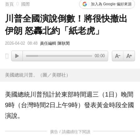
首頁
國際
加入為 Google 偏好來源
川普全國演說倒數！將很快撤出
伊朗 怒轟北約「紙老虎」
2026-04-02
08:48
責任編輯 陳耿閔
00:00
美國總統川普。（圖／美聯社）
美國總統
川普
預計於東部時間週三（1日）晚間
9時（台灣時間2日上午9時）發表黃金時段
全國
演說
。
廣告 / 請繼續往下閱讀