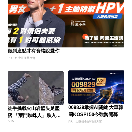
做到這點才有資格說愛你
PR・台灣癌症基金會
009829掌握AI關鍵 大華韓
徒手挑戰火山岩壁失足墜
國KOSPI 50今強勢開募
落 「葉門蜘蛛人」跌入
6/15
120公尺深坑身亡
PR・大華銀全能行銷方案