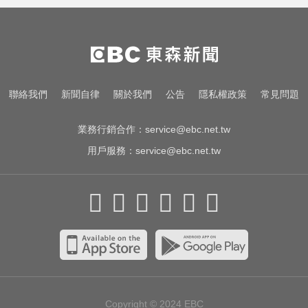
透明、標準一致
機車紅燈熄火「牽車」也會被罰？
法院判決揭密
北市沒放颱風整備假！ 蔣：氣象署
聯絡我們
新聞自律
關於我們
公告
隱私權政策
常見問題
未發布陸警
業務行銷合作：
service@ebc.net.tw
用戶服務：
service@ebc.net.tw
Copyright © 2024
EBC