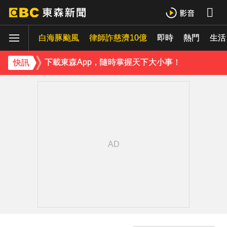
蔡阿嘎陷爭議！蘿拉神隱19個月首發文 遭酸「詐騙集團回歸」回應了
白海豚颱風
律師詐慈濟10億
即時
熱門
生活
肥大叔猝逝5天！原訂明直播說明突喊卡 團隊忍痛曝原因
下載東森App，隨時掌握天下大小事！
快訊
知三當三等渣男分手！他被正宮抓包竟「原諒和好」妹子崩潰