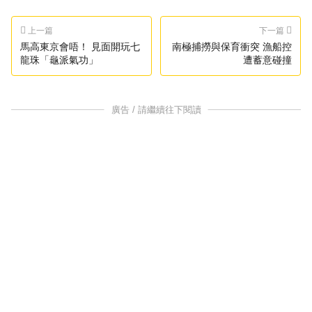
上一篇
下一篇
馬高東京會唔！ 見面開玩七
南極捕撈與保育衝突 漁船控
龍珠「龜派氣功」
遭蓄意碰撞
廣告 / 請繼續往下閱讀