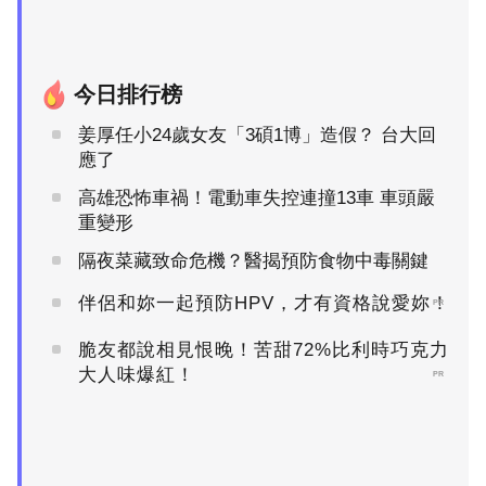
今日排行榜
姜厚任小24歲女友「3碩1博」造假？ 台大回
應了
高雄恐怖車禍！電動車失控連撞13車 車頭嚴
重變形
隔夜菜藏致命危機？醫揭預防食物中毒關鍵
伴侶和妳一起預防HPV，才有資格說愛妳！
PR
脆友都說相見恨晚！苦甜72%比利時巧克力
大人味爆紅！
PR