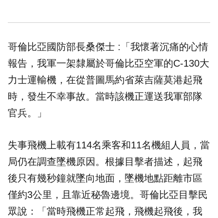
哥倫比亞國防部長桑傑士 :「我懷著沉痛的心情
報告，我軍一架隸屬於哥倫比亞空軍的C-130大
力士運輸機，在從普圖馬約省萊吉薩莫港起飛
時，發生不幸事故。當時該機正運送我軍部隊
官兵。」
失事飛機上載有114名乘客和11名機組人員，當
局仍在調查
墜機
原因。根據目擊者描述，起飛
後只有幾秒鐘就墜向地面，墜機地點距離市區
僅約3公里，且靠近秘魯邊境。哥倫比亞目擊民
眾說：「當時飛機正常起飛，飛機起飛後，我