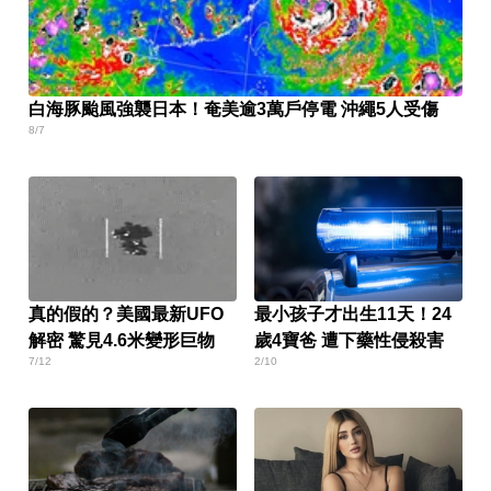
白海豚颱風強襲日本！奄美逾3萬戶停電 沖繩5人受傷
8/7
真的假的？美國最新UFO
最小孩子才出生11天！24
解密 驚見4.6米變形巨物
歲4寶爸 遭下藥性侵殺害
7/12
2/10