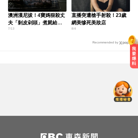
澳洲漢尼拔！4寶媽狠殺丈
直播突遭槍手射殺！23歲
夫「剝皮剁頭」煮屍給孩
網美慘死美妝店
7/13
8/4
吃
Recommended by
涉製毒、跨國販毒！埃及女星被判
死刑
你也有膝蓋喀喀響？醫揭1習慣 恐
害越走越沒力
中職／中信兄弟折損2重砲！張志
豪、許基宏動刀本季報銷
涉製毒、跨國販毒！埃及女星被判