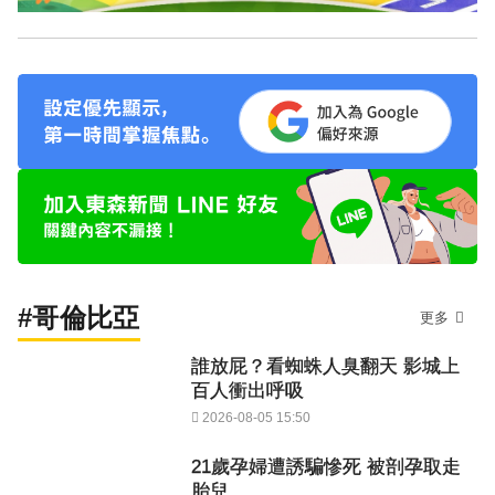
#哥倫比亞
更多
誰放屁？看蜘蛛人臭翻天 影城上
百人衝出呼吸
2026-08-05 15:50
21歲孕婦遭誘騙慘死 被剖孕取走
胎兒