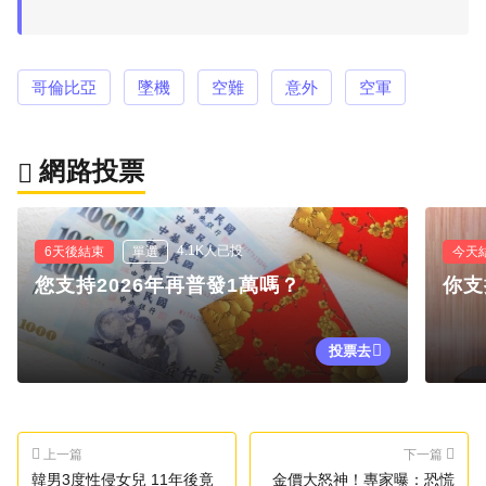
哥倫比亞
墜機
空難
意外
空軍
網路投票
4.1K人已投
6天後結束
單選
今天
您支持2026年再普發1萬嗎？
你支
投票去
上一篇
下一篇
韓男3度性侵女兒 11年後竟
金價大怒神！專家曝：恐慌