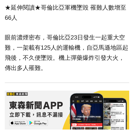
★延伸閱讀★
哥倫比亞軍機墜毀 罹難人數增至
66人
眼前濃煙密布，哥倫比亞23日發生一起重大
空
難
，一架載有125人的運輸機，自亞馬遜地區起
飛後，不久便墜毀。機上彈藥爆炸引發大火，
傳出多人罹難。