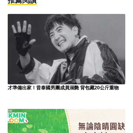
推薦閱讀
才準備出家！昔泰國男團成員溺斃 背包藏20公斤重物
PR