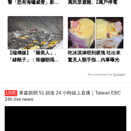
警「恐有海嘯威脅」影響
萬民眾避難、2萬戶停電
區域曝
【端傳媒】「睡美人」、
吃冰淇淋咬到硬塊 吐出來
「綠靴子」：珠穆朗瑪的
驚見人類手指…內幕曝光
屍體地標
Recommended by
東森新聞 51 頻道 24 小時線上直播｜Taiwan EBC
24h live news