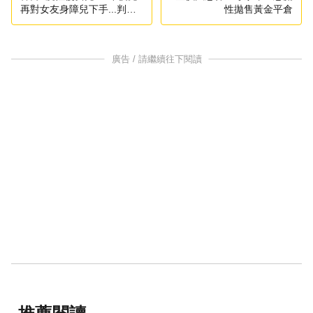
再對女友身障兒下手...判化
性拋售黃金平倉
學閹割
廣告 / 請繼續往下閱讀