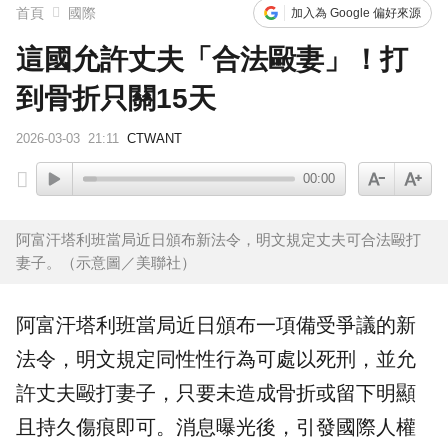
首頁
國際
加入為 Google 偏好來源
這國允許丈夫「合法毆妻」！打
到骨折只關15天
2026-03-03
21:11
CTWANT
00:00
阿富汗塔利班當局近日頒布新法令，明文規定丈夫可合法毆打
妻子。（示意圖／美聯社）
阿富汗
塔利班當局近日頒布一項備受爭議的新
法令
，明文規定同性性行為可處以
死刑
，並允
許丈夫
毆打
妻子
，只要未造成骨折或留下明顯
且持久傷痕即可。消息曝光後，引發國際人權