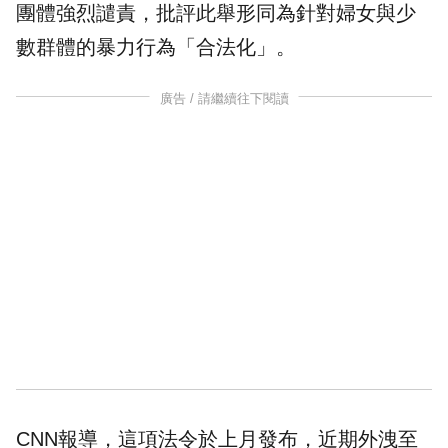
團體強烈譴責，批評此舉形同為針對婦女與少
數群體的暴力行為「合法化」。
廣告 / 請繼續往下閱讀
CNN報導，這項法令於上月發布，近期外洩至