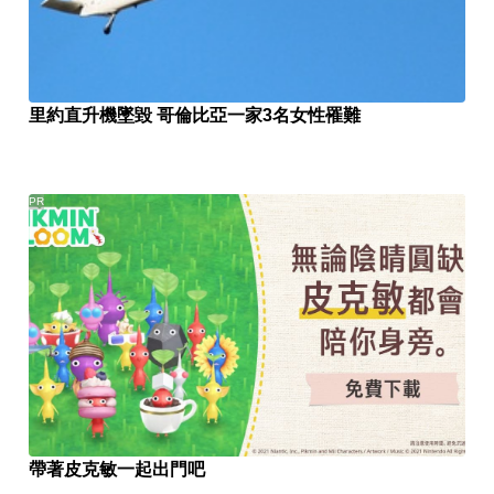
里約直升機墜毀 哥倫比亞一家3名女性罹難
PR
帶著皮克敏一起出門吧