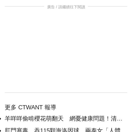
廣告 / 請繼續往下閱讀
更多 CTWANT 報導
羊咩咩偷啃櫻花萌翻天 網憂健康問題！清境
農場：少量不傷身
肛門塞毒、吞115顆海洛因球 兩泰女「人體運