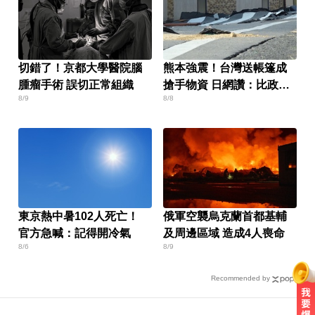
切錯了！京都大學醫院腦
熊本強震！台灣送帳篷成
腫瘤手術 誤切正常組織
搶手物資 日網讚：比政府
8/9
8/8
還快
東京熱中暑102人死亡！
俄軍空襲烏克蘭首都基輔
官方急喊：記得開冷氣
及周邊區域 造成4人喪命
8/6
8/9
Recommended by