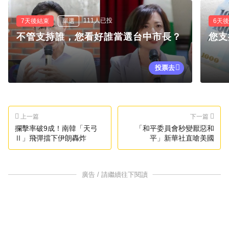
111人已投
7天後結束
單選
6天
不管支持誰，您看好誰當選台中市長？
您支
投票去
上一篇
下一篇
攔擊率破9成！南韓「天弓
「和平委員會秒變厭惡和
Ⅱ」飛彈擋下伊朗轟炸
平」新華社直嗆美國
廣告 / 請繼續往下閱讀