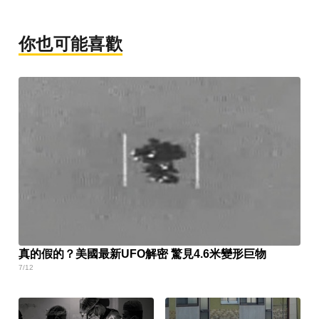
你也可能喜歡
真的假的？美國最新UFO解密 驚見4.6米變形巨物
7/12