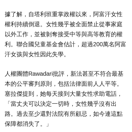
據了解，自塔利班重掌政權以來，阿富汗女性
權利持續倒退。女性幾乎被全面禁止從事家庭
以外工作，並被剝奪接受中等與高等教育的權
利。聯合國兒童基金會估計，超過200萬名阿富
汗女孩與女性因此失學。
人權團體Rawadari批評，新法甚至不符合最基
本的公平審判原則，包括法律面前人人平等。
塞拉傑提到，她每天接到大量女性求助電話，
「當丈夫可以決定一切時，女性幾乎沒有出
路。過去至少還對法院有所顧忌，如今連這點
保障都消失了。」