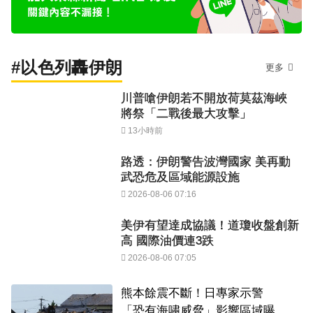
#以色列轟伊朗
更多
川普嗆伊朗若不開放荷莫茲海峽
將祭「二戰後最大攻擊」
13小時前
路透：伊朗警告波灣國家 美再動
武恐危及區域能源設施
2026-08-06 07:16
美伊有望達成協議！道瓊收盤創新
高 國際油價連3跌
2026-08-06 07:05
熊本餘震不斷！日專家示警
「恐有海嘯威脅」影響區域曝