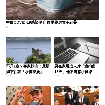
中國COVID-19感染率升 民眾藥房買不到藥
8/4
不只1隻？專家預測：尼斯
男在家看成人片「遭拘留
湖下住著「水怪家族」
15天」他不滿怒求國賠
3/22
1/20