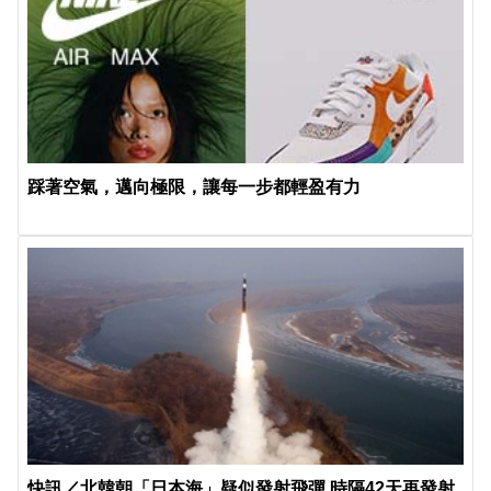
踩著空氣，邁向極限，讓每一步都輕盈有力
快訊／北韓朝「日本海」疑似發射飛彈 時隔42天再發射