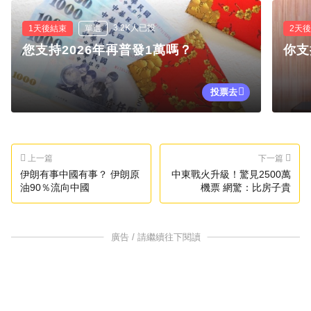
3.2K人已投
1天後結束
單選
2天
您支持2026年再普發1萬嗎？
你支
投票去
上一篇
下一篇
伊朗有事中國有事？ 伊朗原
中東戰火升級！驚見2500萬
油90％流向中國
機票 網驚：比房子貴
廣告 / 請繼續往下閱讀