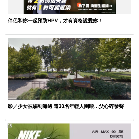
伴侶和妳一起預防HPV，才有資格說愛妳！
影／少女被騙到海邊 遭30名年輕人圍毆…父心碎發聲
PR