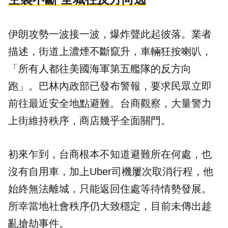
伊朗攻勢一波接一波，爆炸聲此起彼落。業者
描述，街道上濃煙不斷竄升，車輛狂按喇叭，
「所有人都往美國海軍第五艦隊的反方向
跑」。巴林內政部已發布
警報
，要求民眾立即
前往最近安全地點避難。台商觀察，大量警力
上街維持秩序，商店幾乎全面關門。
初來乍到，台商根本不知道避難所在何處，也
沒有自用車，加上Uber司機屢次取消行程，他
始終無法離城，只能返回住處等待情勢發展。
所幸當地社會秩序仍大致穩定，目前未傳出趁
亂搶劫事件。