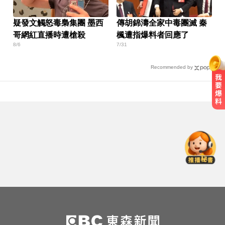
疑發文觸怒毒梟集團 墨西
傳胡錦濤全家中毒團滅 秦
哥網紅直播時遭槍殺
楓遭指爆料者回應了
8/6
7/31
Recommended by
高雄夜班保全滑撞護欄 車停路邊
「折腰倒副駕」亡！
大腦過勞4警訊！頻忘這事恐是中風
前兆
MLB／李灝宇代打遭三振！老虎敗
給水手終止4連勝
高雄夜班保全滑撞護欄 車停路邊
「折腰倒副駕」亡！