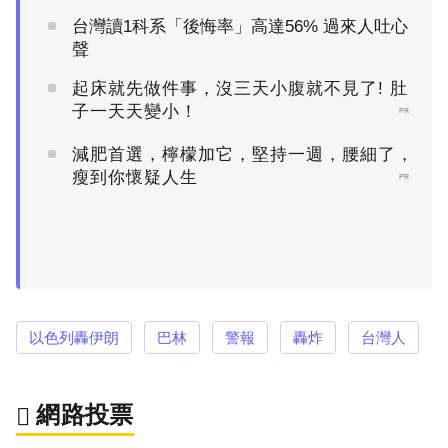
台灣讀1科系「後悔率」高達56% 過來人吐心
聲
起床就先做件事，沒三天小腹就不見了! 肚
子一天天變小！
PR
減肥首選，檸檬加它，堅持一週，腰細了，
瘦到你懷疑人生
PR
以色列轟伊朗
巴林
警報
轟炸
台灣人
網路投票