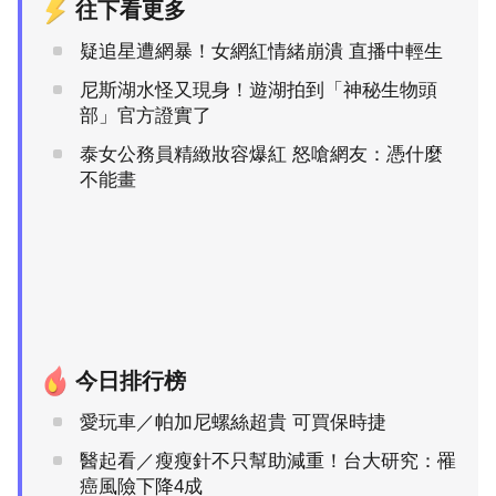
往下看更多
疑追星遭網暴！女網紅情緒崩潰 直播中輕生
尼斯湖水怪又現身！遊湖拍到「神秘生物頭
部」官方證實了
泰女公務員精緻妝容爆紅 怒嗆網友：憑什麼
不能畫
今日排行榜
愛玩車／帕加尼螺絲超貴 可買保時捷
醫起看／瘦瘦針不只幫助減重！台大研究：罹
癌風險下降4成