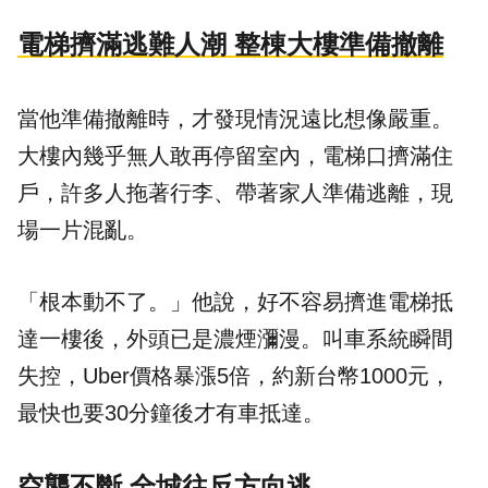
電梯擠滿逃難人潮 整棟大樓準備撤離
當他準備撤離時，才發現情況遠比想像嚴重。
大樓內幾乎無人敢再停留室內，電梯口擠滿住
戶，許多人拖著行李、帶著家人準備逃離，現
場一片混亂。
「根本動不了。」他說，好不容易擠進電梯抵
達一樓後，外頭已是濃煙瀰漫。叫車系統瞬間
失控，Uber價格暴漲5倍，約新台幣1000元，
最快也要30分鐘後才有車抵達。
空襲不斷 全城往反方向逃