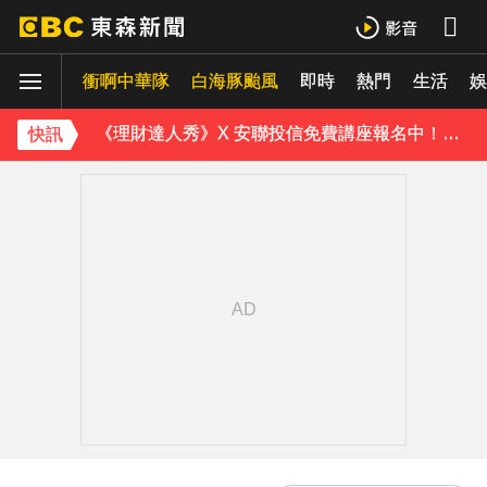
緯創股利2度延發史上首例 金管會說重話：考慮收回股務自辦
衝啊中華隊
行政院院區一早停電 原因找到了
白海豚颱風
即時
熱門
生活
娛
《理財達人秀》X 安聯投信免費講座報名中！搶先卡位 2027
快訊
97萬網紅「肥大叔」驟逝！2天前才開直播 最後身影曝光粉鼻酸
金牌員工轉投李多慧！剪輯師突暴紅狂接20業配 Joeman 認：我也會想離職
下載東森App，隨時掌握天下大小事！
防空演習登場！高雄街頭瞬間淨空 直擊畫面曝光