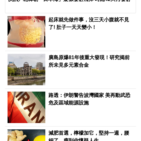
PR
起床就先做件事，沒三天小腹就不見
了! 肚子一天天變小！
廣島原爆81年後重大發現！研究揭前
所未見多元素合金
路透：伊朗警告波灣國家 美再動武恐
危及區域能源設施
PR
減肥首選，檸檬加它，堅持一週，腰
細了，瘦到你懷疑人生