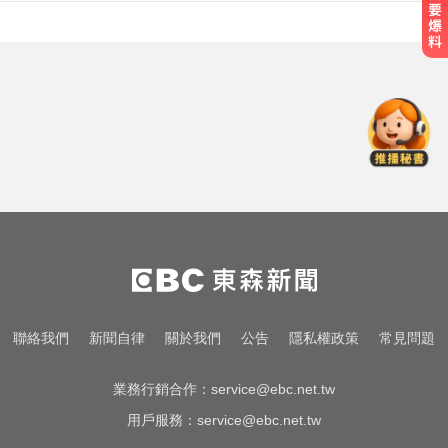
標普、道瓊再創新高！ 美股連5日
大漲
醫起看／20歲男私密處驚見「白刺
顆粒」醫揭真相
《唐伯虎》資深綠葉演員 黎彼得病
逝...好友悲痛證實
標普、道瓊再創新高！ 美股連5日
大漲
醫起看／20歲男私密處驚見「白刺
聯絡我們
新聞自律
關於我們
公告
隱私權政策
常見問題
顆粒」醫揭真相
業務行銷合作：
service@ebc.net.tw
用戶服務：
service@ebc.net.tw