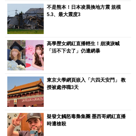
不是熊本！日本凌晨換地方震 規模
5.3、最大震度3
高學歷女網紅直播輕生！崩潰淚喊
「活不下去了」仍遭網暴
東京大學網頁嵌入「六四天安門」 教
授被處停職3天
疑發文觸怒毒梟集團 墨西哥網紅直播
時遭槍殺