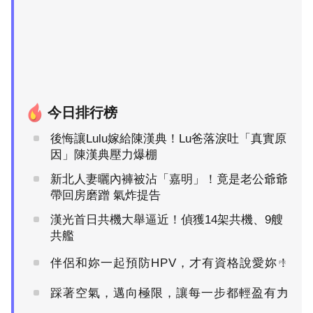
今日排行榜
後悔讓Lulu嫁給陳漢典！Lu爸落淚吐「真實原
因」陳漢典壓力爆棚
新北人妻曬內褲被沾「嘉明」！竟是老公爺爺
帶回房磨蹭 氣炸提告
漢光首日共機大舉逼近！偵獲14架共機、9艘
共艦
伴侶和妳一起預防HPV，才有資格說愛妳！
PR
踩著空氣，邁向極限，讓每一步都輕盈有力
PR