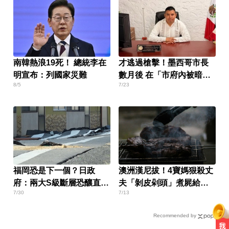
南韓熱浪19死！ 總統李在
才逃過槍擊！墨西哥市長
明宣布：列國家災難
數月後 在「市府內被暗
8/5
7/23
殺」身亡
福岡恐是下一個？日政
澳洲漢尼拔！4寶媽狠殺丈
府：兩大S級斷層恐釀直下
夫「剝皮剁頭」煮屍給孩
7/30
7/13
型強震
吃
Recommended by