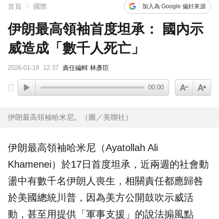
首頁
國際
加入為 Google 偏好來源
伊朗最高領袖首度坦承： 國內示
威造成「數千人死亡」
2026-01-18
12:37
責任編輯 林彥臣
00:00
伊朗最高領袖哈米尼。（圖／美聯社）
伊朗
最高領袖
哈米尼
（Ayatollah Ali
Khamenei）於17日首度坦承，近兩週的社會動
盪中有數千名伊朗人喪生，相關責任都應歸咎
於美國總統川普，因為美方公開鼓吹示威活
動，甚至用提供「軍事支援」的說法搧風點