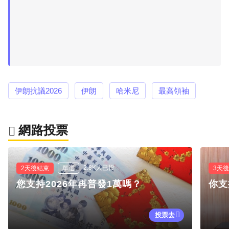
伊朗抗議2026
伊朗
哈米尼
最高領袖
網路投票
2.8K人已投
2天後結束
單選
3天
您支持2026年再普發1萬嗎？
你支
投票去