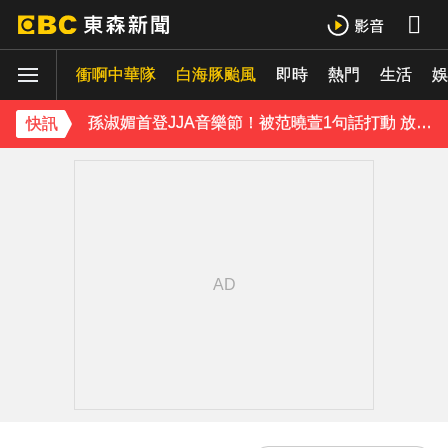
下載東森App，隨時掌握天下大小事！
衝啊中華隊
白海豚颱風
即時
熱門
生活
《理財達人秀》X 安聯投信免費講座報名中！搶先卡位 2027
娛
孫淑媚首登JJA音樂節！被范曉萱1句話打動 放話秀超狂腹肌
快訊
曾國城、徐乃麟當眾激吻！戳破保鮮膜「抱頭狂親」他求饒喊：沒氣了
下載東森App，隨時掌握天下大小事！
《理財達人秀》X 安聯投信免費講座報名中！搶先卡位 2027