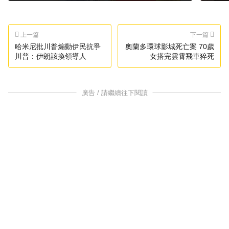
上一篇
下一篇
哈米尼批川普煽動伊民抗爭
奧蘭多環球影城死亡案 70歲
川普：伊朗該換領導人
女搭完雲霄飛車猝死
廣告 / 請繼續往下閱讀