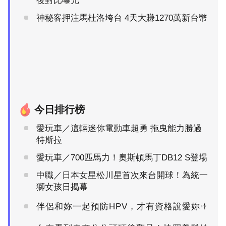
後對比曝光
神秘客押注馬杜洛垮台 4天大賺1270萬新台幣
今日排行榜
愛玩車／這輛迷你電動車超勇 拖曳能力勝過
特斯拉
愛玩車／700匹馬力！奧斯頓馬丁DB12 S登場
中職／日本女星松川星首次來台開球！為統一
獅女孩日揭幕
伴侶和妳一起預防HPV，才有資格說愛妳！
PR