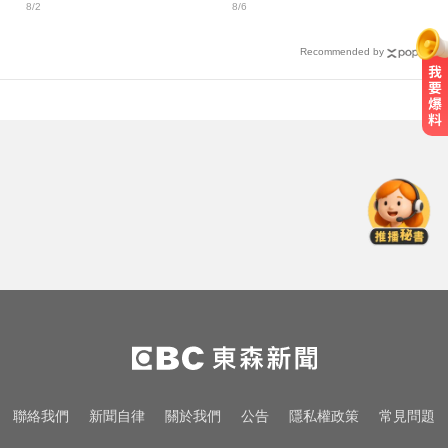
8/2
8/6
家炸鍋
Recommended by
生人迴避！台中海線將送肉粽 路
線、時間曝光
國中暑輔悲劇！小六升國一男學生
折斷掃把刺傷女師 右眼恐失明
才宣佈停播一週！網紅「肥大叔」
突離世 團隊發聲證實
生人迴避！台中海線將送肉粽 路
線、時間曝光
國中暑輔悲劇！小六升國一男學生
聯絡我們
新聞自律
關於我們
公告
隱私權政策
常見問題
折斷掃把刺傷女師 右眼恐失明