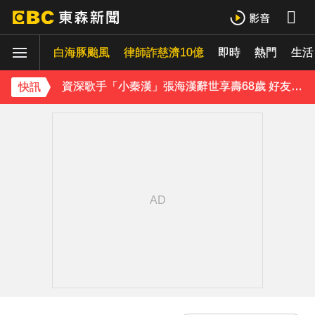
白海豚進逼沖繩鹿兒島 強風豪雨26萬人撤離
白海豚颱風
律師詐慈濟10億
即時
熱門
生活
資深歌手「小秦漢」張海漢辭世享壽68歲 好友證實噩耗
快訊
《理財達人秀》X 安聯投信免費講座報名中！搶先卡位 2027
下載東森App，隨時掌握天下大小事！
內政部向憲法法庭遞狀 聲請解散統促黨