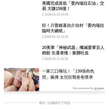
美國完成首批「委內瑞拉石油」交
易 大賺158億！
2026-01-15 15:54
狂！川普維基自介自封「委內瑞拉
臨時大總統」
2026-01-12 12:26
20美軍「神秘武器」殲滅委軍百人
精銳 生還者憶：集體吐血
2026-01-11 16:33
一家三口嗨玩！「139張肉色
照」瘋傳 女兒狂戰爸爸懷孕
Recommended by
廣告 / 請繼續往下閱讀