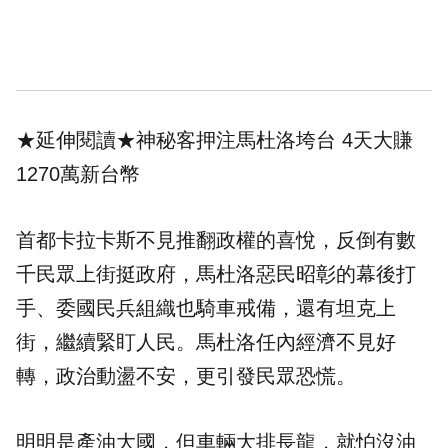
★延伸閱讀★
神秘客押注馬杜洛垮台 4天大賺
1270萬新台幣
首都卡拉卡斯不見推翻政權的喜悅，反倒有數
千民眾上街挺政府，馬杜洛惡民昭彰的幕後打
手、委國民兵組織也騎車戒備，還有坦克上
街，繼續緊盯人民。馬杜洛任內經濟不見好
轉，政治動盪不安，更引發民眾恐慌。
明明是產油大國，但車輛大排長龍，就怕沒油