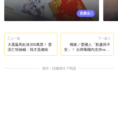
投票去
上一篇
下一篇
大選贏馬杜洛300萬票！ 委
獨家／委國人「歡慶與不
流亡領袖喊：我才是總統
安」！ 台商曝國內支持vs.反
對派聲音
廣告 / 請繼續往下閱讀