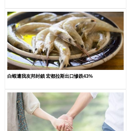
白蝦遭我友邦封鎖 宏都拉斯出口慘跌43%