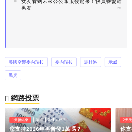
女友看到未來公公頭頂後驚呆！快買養髮給
男友
PR
美國空襲委內瑞拉
委內瑞拉
馬杜洛
示威
民兵
網路投票
3.4K人已投
1天後結束
單選
2天
您支持2026年再普發1萬嗎？
你支