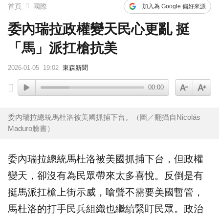
首頁
國際
加入為 Google 偏好來源
委內瑞拉政權變天民心更亂 挺
「馬」派扛槍抗美
2026-01-05
19:02
東森新聞
00:00
委內瑞拉總統馬杜洛被美國抓捕下台。（圖／翻攝自Nicolás
Maduro臉書）
委內瑞拉
總統
馬杜洛
被美國抓捕下台，但政權
變天，卻沒有為民眾帶來太多喜悅。反倒是有
挺馬派扛槍上街
示威
，嗆聲不需要美國暫管，
馬杜洛的打手
民兵
組織也繼續緊盯民眾。政治