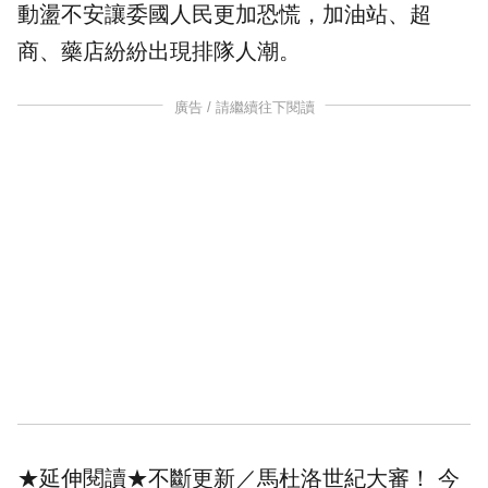
動盪不安讓委國人民更加恐慌，加油站、超
商、藥店紛紛出現排隊人潮。
廣告 / 請繼續往下閱讀
★延伸閱讀★
不斷更新／馬杜洛世紀大審！ 今