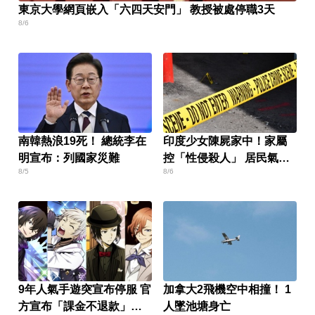
東京大學網頁嵌入「六四天安門」 教授被處停職3天
8/6
南韓熱浪19死！ 總統李在
印度少女陳屍家中！家屬
明宣布：列國家災難
控「性侵殺人」 居民氣炸
8/5
8/6
怒封國道
9年人氣手遊突宣布停服 官
加拿大2飛機空中相撞！ 1
方宣布「課金不退款」玩
人墜池塘身亡