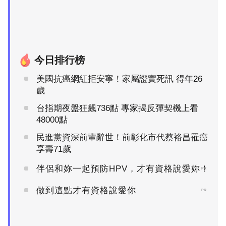
今日排行榜
美國抗癌網紅拒安寧！家屬證實死訊 得年26
歲
台指期夜盤狂飆736點 專家揭反彈契機上看
48000點
民進黨資深前輩辭世！前彰化市代蔡裕昌罹癌
享壽71歲
伴侶和妳一起預防HPV，才有資格說愛妳！
PR
做到這點才有資格說愛你
PR