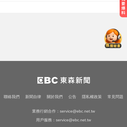
無懼白海豚風雨！企聯父親節回歸
張庭瑜、張正韋用勝利感謝老爸
你也有膝蓋喀喀響？醫揭1習慣 恐
害越走越沒力
快訊／國2油罐車撞休旅「打橫匝
道」 路段塞爆了！
無懼白海豚風雨！企聯父親節回歸
張庭瑜、張正韋用勝利感謝老爸
你也有膝蓋喀喀響？醫揭1習慣 恐
聯絡我們
新聞自律
關於我們
公告
隱私權政策
常見問題
害越走越沒力
業務行銷合作：
service@ebc.net.tw
用戶服務：
service@ebc.net.tw