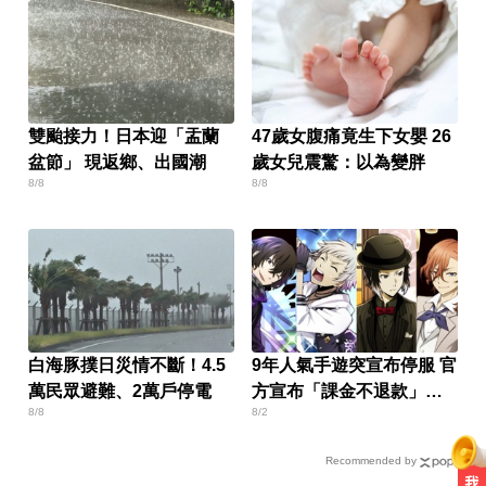
雙颱接力！日本迎「盂蘭
47歲女腹痛竟生下女嬰 26
盆節」 現返鄉、出國潮
歲女兒震驚：以為變胖
8/8
8/8
白海豚撲日災情不斷！4.5
9年人氣手遊突宣布停服 官
萬民眾避難、2萬戶停電
方宣布「課金不退款」玩
8/8
8/2
家炸鍋
Recommended by