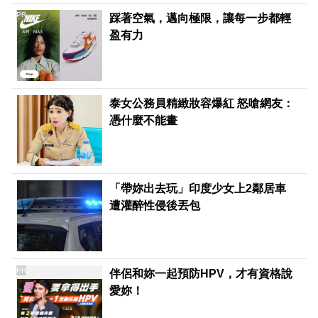
PR
踩著空氣，邁向極限，讓每一步都輕
盈有力
泰女公務員精緻妝容爆紅 怒嗆網友：
憑什麼不能畫
「帶妳出去玩」印度少女上2鄰居車
遭灌醉性侵後丟包
PR
伴侶和妳一起預防HPV，才有資格說
愛妳！