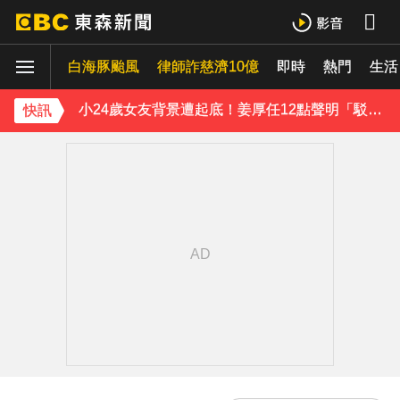
下載東森App，隨時掌握天下大小事！
白海豚颱風
律師詐慈濟10億
即時
熱門
生活
小24歲女友背景遭起底！姜厚任12點聲明「駁小三傳聞」：你在講三小？
快訊
王子不倫粿粿判賠百萬！神隱9月「二度發聲」：行過死陰的幽谷
下載東森App，隨時掌握天下大小事！
小24歲女友背景遭起底！姜厚任12點聲明「駁小三傳聞」：你在講三小？