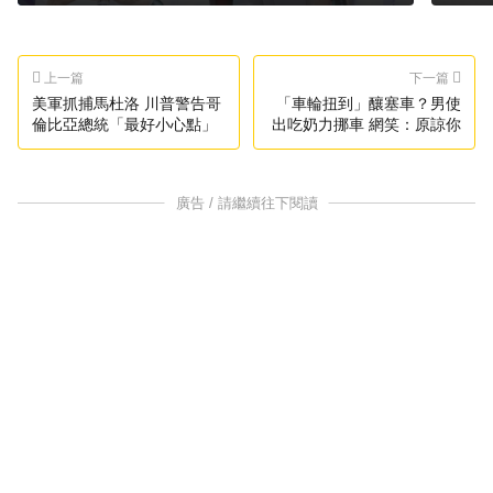
上一篇
下一篇
美軍抓捕馬杜洛 川普警告哥
「車輪扭到」釀塞車？男使
倫比亞總統「最好小心點」
出吃奶力挪車 網笑：原諒你
廣告 / 請繼續往下閱讀