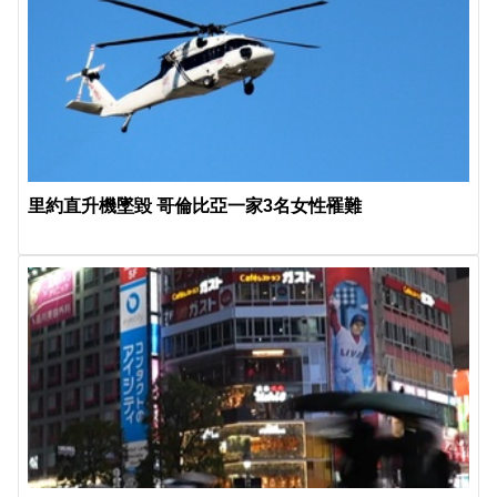
里約直升機墜毀 哥倫比亞一家3名女性罹難