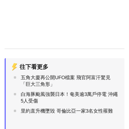
往下看更多
五角大廈再公開UFO檔案 飛官阿富汗驚見
「巨大三角形」
白海豚颱風強襲日本！奄美逾3萬戶停電 沖繩
5人受傷
里約直升機墜毀 哥倫比亞一家3名女性罹難