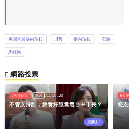
美國空襲委內瑞拉
川普
委內瑞拉
石油
馬杜洛
網路投票
117人已投
7天後結束
單選
6天
不管支持誰，您看好誰當選台中市長？
您支
投票去