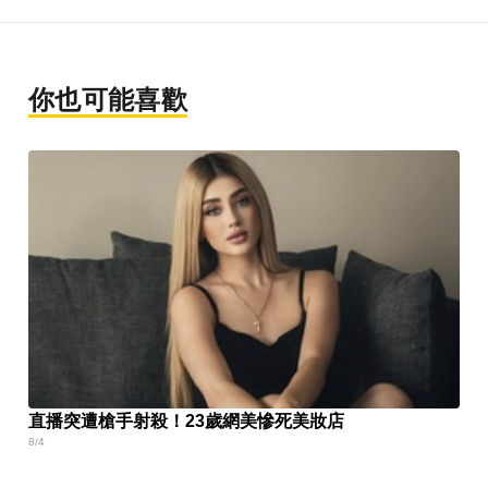
你也可能喜歡
直播突遭槍手射殺！23歲網美慘死美妝店
8/4