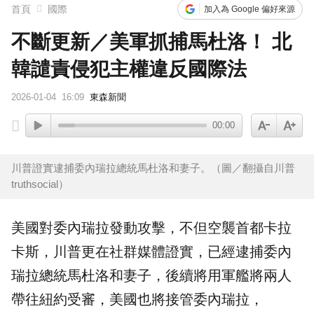
首頁
國際
加入為 Google 偏好來源
不斷更新／美軍抓捕馬杜洛！ 北
韓譴責侵犯主權違反國際法
2026-01-04
16:09
東森新聞
00:00
川普證實逮捕委內瑞拉總統馬杜洛和妻子。（圖／翻攝自川普
truthsocial）
美國對
委內瑞拉
發動攻擊，不但空襲首都卡拉
卡斯，
川普
更在社群媒體證實，已經逮捕委內
瑞拉總統
馬杜洛
和妻子，後續將用軍艦將兩人
帶往紐約受審，美國也將接管委內瑞拉，