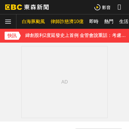
防空演習登場！高雄街頭瞬間淨空 直擊畫面曝光
白海豚颱風
律師詐慈濟10億
即時
熱門
生活
緯創股利2度延發史上首例 金管會說重話：考慮收回股務自辦
《理財達人秀》X 安聯投信免費講座報名中！搶先卡位 2027
快訊
97萬網紅「肥大叔」驟逝！2天前才開直播 最後身影曝光粉鼻酸
下載東森App，隨時掌握天下大小事！
今立秋拚轉運！命理師點名「6生肖」：把握黃金7天