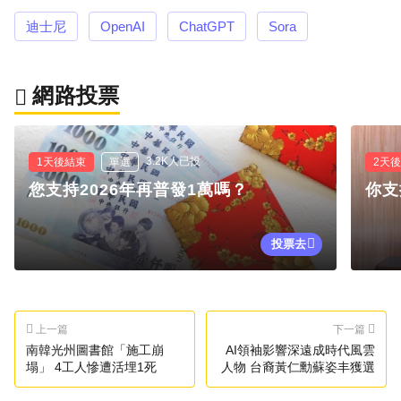
迪士尼
OpenAI
ChatGPT
Sora
網路投票
3.2K人已投
1天後結束
單選
2天
您支持2026年再普發1萬嗎？
你支
投票去
上一篇
下一篇
南韓光州圖書館「施工崩
AI領袖影響深遠成時代風雲
塌」 4工人慘遭活埋1死
人物 台裔黃仁勳蘇姿丰獲選