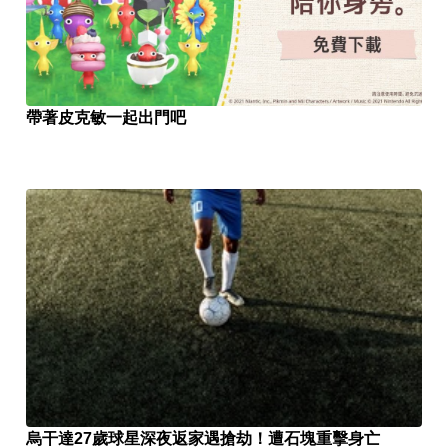
帶著皮克敏一起出門吧
烏干達27歲球星深夜返家遇搶劫！遭石塊重擊身亡