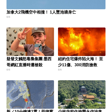
加拿大2飛機空中相撞！ 1人墜池塘身亡
8/6
疑發文觸怒毒梟集團 墨西
紐約住宅爆炸陷火海！ 至
哥網紅直播時遭槍殺
少11傷、300消防搶救
8/6
8/6
新／10分鐘連2震！菲律賓
少林寺前住持釋永信涉貪