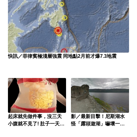
快訊／菲律賓極淺層強震 同地點2月前才爆7.3地震
PR
起床就先做件事，沒三天
影／最新目擊！尼斯湖水
小腹就不見了! 肚子一天天
怪「露頭遊湖」嚇壞一票
變小！
遊客