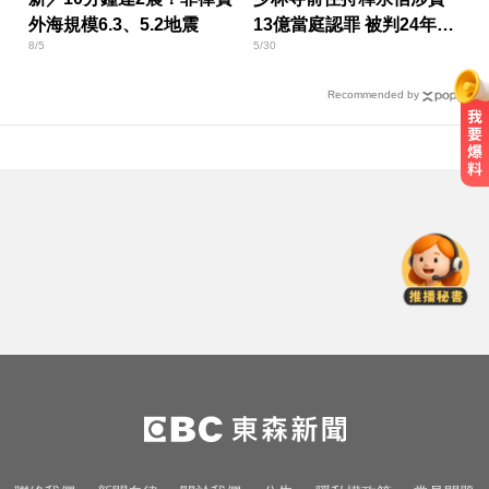
外海規模6.3、5.2地震
13億當庭認罪 被判24年放
8/5
5/30
棄上訴
Recommended by
愛玩車／凱旋雙車登場 660新動力
更順暢
颱風假怎麼放？停班課標準、宣布
時間一次看
台灣讀1科系「後悔率」高達56% 過
來人吐心聲
愛玩車／凱旋雙車登場 660新動力
更順暢