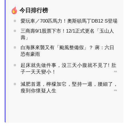
今日排行榜
愛玩車／700匹馬力！奧斯頓馬丁DB12 S登場
三商壽9/1股票下市！12/1正式更名「玉山人
壽」
白海豚來襲又有「颱風整備假」？ 蔣：六日
恐有豪雨
起床就先做件事，沒三天小腹就不見了! 肚
子一天天變小！
PR
減肥首選，檸檬加它，堅持一週，腰細了，
瘦到你懷疑人生
PR