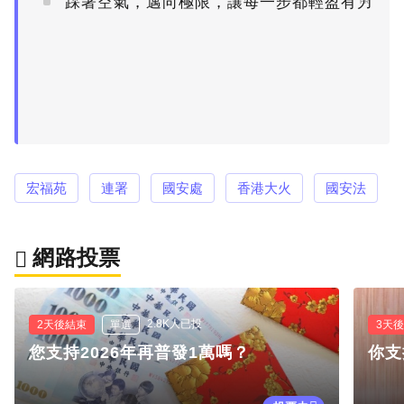
踩著空氣，邁向極限，讓每一步都輕盈有力
PR
宏福苑
連署
國安處
香港大火
國安法
網路投票
2.8K人已投
2天後結束
單選
3天
您支持2026年再普發1萬嗎？
你支