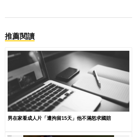
推薦閱讀
男在家看成人片「遭拘留15天」他不滿怒求國賠