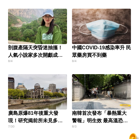
剖腹產隔天突昏迷抽搐！
中國COVID-19感染率升 民
人氣小說家多次開顱成
眾藥房買不到藥
8/4
8/4
「半植物人」
廣島原爆81年後重大發
南韓首次發布「暴熱重大
現！研究揭前所未見多元
警報」明生效 最高溫恐飆
7/30
8/3
素合金
破39度