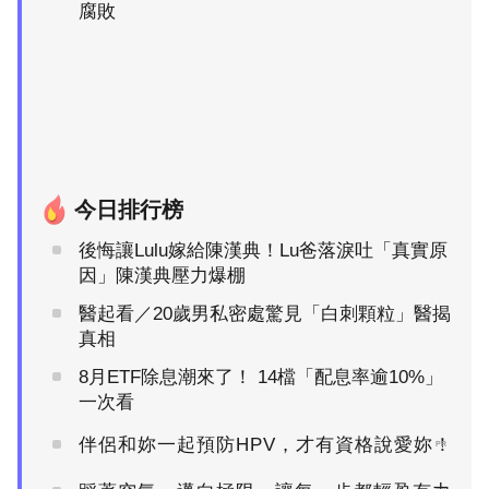
腐敗
今日排行榜
後悔讓Lulu嫁給陳漢典！Lu爸落淚吐「真實原
因」陳漢典壓力爆棚
醫起看／20歲男私密處驚見「白刺顆粒」醫揭
真相
8月ETF除息潮來了！ 14檔「配息率逾10%」
一次看
伴侶和妳一起預防HPV，才有資格說愛妳！
PR