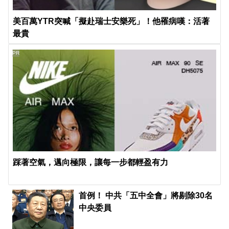
美百萬YTR突喊「擬赴瑞士安樂死」！他罹病嘆：活著
最貴
PR
踩著空氣，邁向極限，讓每一步都輕盈有力
首例！ 中共「五中全會」將剔除30名
中央委員