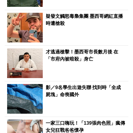
疑發文觸怒毒梟集團 墨西哥網紅直播
時遭槍殺
才逃過槍擊！墨西哥市長數月後 在
「市府內被暗殺」身亡
影／9名學生出遊失聯 找到時「全成
屍塊」命喪國外
一家三口嗨玩！「139張肉色照」瘋傳
女兒狂戰爸爸懷孕