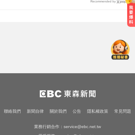
Recommended by
淑麗氣象／白海豚路徑變了！最快
明海警 未來一週降雨熱區曝
越動越年輕！銀髮族必學防跌運動
愛玩車／凱旋雙車登場 660新動力
更順暢
淑麗氣象／白海豚路徑變了！最快
明海警 未來一週降雨熱區曝
聯絡我們
新聞自律
關於我們
公告
隱私權政策
常見問題
越動越年輕！銀髮族必學防跌運動
業務行銷合作：
service@ebc.net.tw