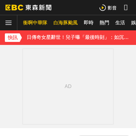
孫淑媚首登JJA音樂節！被范曉萱1句話打動 放話秀超狂腹肌
衝啊中華隊
白海豚颱風
即時
熱門
生活
曾國城、徐乃麟當眾激吻！戳破保鮮膜「抱頭狂親」他求饒喊：沒氣了
娛
日傳奇女星辭世！兒子曝「最後時刻」：如沉睡般離開
快訊
下載東森App，隨時掌握天下大小事！
《理財達人秀》X 安聯投信免費講座報名中！搶先卡位 2027