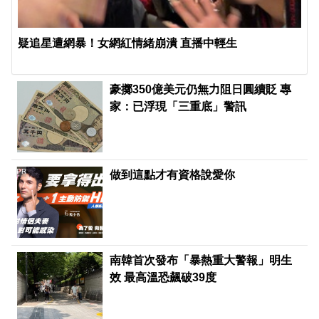
疑追星遭網暴！女網紅情緒崩潰 直播中輕生
豪擲350億美元仍無力阻日圓續貶 專
家：已浮現「三重底」警訊
PR
做到這點才有資格說愛你
南韓首次發布「暴熱重大警報」明生
效 最高溫恐飆破39度