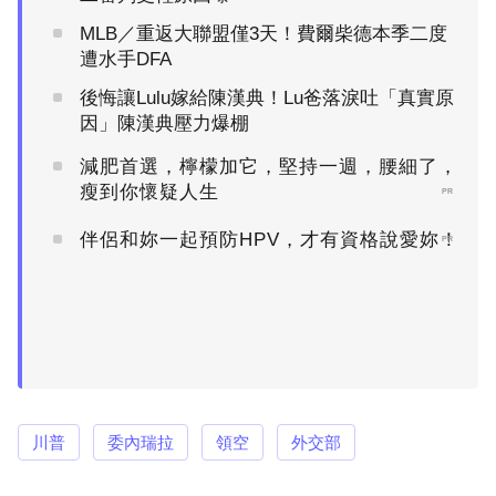
MLB／重返大聯盟僅3天！費爾柴德本季二度
遭水手DFA
後悔讓Lulu嫁給陳漢典！Lu爸落淚吐「真實原
因」陳漢典壓力爆棚
減肥首選，檸檬加它，堅持一週，腰細了，
瘦到你懷疑人生
PR
伴侶和妳一起預防HPV，才有資格說愛妳！
PR
川普
委內瑞拉
領空
外交部