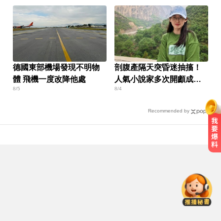
德國東部機場發現不明物
剖腹產隔天突昏迷抽搐！
體 飛機一度改降他處
人氣小說家多次開顱成
8/5
8/4
「半植物人」
Recommended by
淑麗氣象／白海豚路徑變了！最快
明海警 未來一週降雨熱區曝
環法女子自行車賽爆「胸罩作
弊」！官方急出手
快訊／台糖開告福懋！致癌油風波