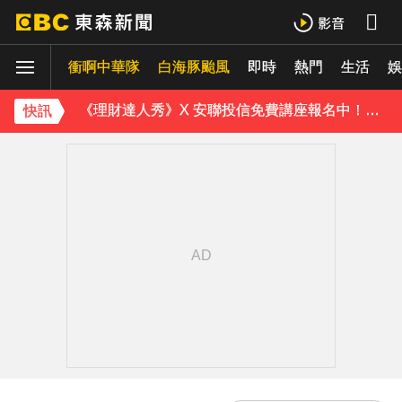
下載東森App，隨時掌握天下大小事！
衝啊中華隊
白海豚颱風
即時
熱門
生活
娛
《理財達人秀》X 安聯投信免費講座報名中！搶先卡位 2027
快訊
15年摯愛離世！唐綺陽頭七驚見「驚人畫面」感動喊：真不是蓋的
下載東森App，隨時掌握天下大小事！
《理財達人秀》X 安聯投信免費講座報名中！搶先卡位 2027