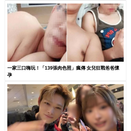
一家三口嗨玩！「139張肉色照」瘋傳 女兒狂戰爸爸懷
孕