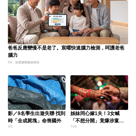
爸爸反應變慢不是老了。宸曜快速腦力檢測，呵護老爸
腦力
PR・宸曜國際醫療體系
影／9名學生出遊失聯 找到
姊妹同心嫁1夫！3女喊
時「全成屍塊」命喪國外
「不想分開」竟爆涉童婚
3/5
7/28
遭調查