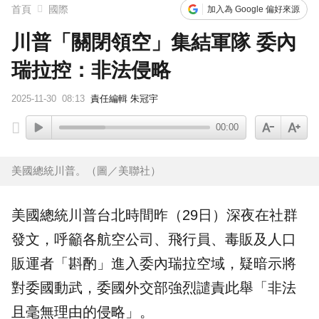
首頁
國際
加入為 Google 偏好來源
川普「關閉領空」集結軍隊 委內
瑞拉控：非法侵略
2025-11-30
08:13
責任編輯 朱冠宇
00:00
美國總統川普。（圖／美聯社）
美國總統
川普
台北時間昨（29日）深夜在社群
發文，呼籲各航空公司、飛行員、毒販及人口
販運者「斟酌」進入
委內瑞拉
空域，疑暗示將
對委國動武，委國
外交部
強烈譴責此舉「非法
且毫無理由的侵略」。