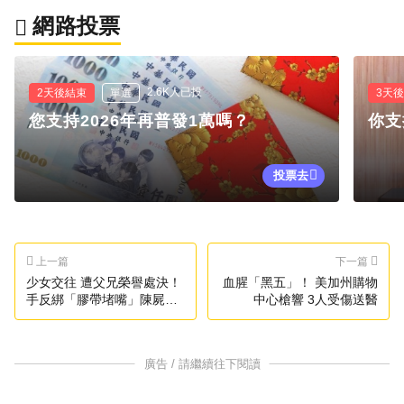
網路投票
2.6K人已投
2天後結束
單選
3天
您支持2026年再普發1萬嗎？
你支
投票去
上一篇
下一篇
少女交往 遭父兄榮譽處決！
血腥「黑五」！ 美加州購物
手反綁「膠帶堵嘴」陳屍沼
中心槍響 3人受傷送醫
澤
廣告 / 請繼續往下閱讀