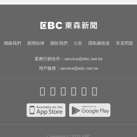
害下架 估損失2.43億
淑麗氣象／白海豚路徑變了！最快
明海警 未來一週降雨熱區曝
環法女子自行車賽爆「胸罩作
聯絡我們
新聞自律
關於我們
公告
隱私權政策
常見問題
弊」！官方急出手
業務行銷合作：
service@ebc.net.tw
用戶服務：
service@ebc.net.tw
Copyright © 2024
EBC