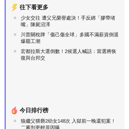
往下看更多
少女交往 遭父兄榮譽處決！手反綁「膠帶堵
嘴」陳屍沼澤
川普關稅牌「傷己傷全球」多國不滿薪資倒退
爆罷工潮
宏都拉斯大選倒數！2候選人喊話：當選將恢
復與台邦交
今日排行榜
狼繼父猥褻2幼女148次 入獄前一晚還犯案！
二審判更輕原因曝