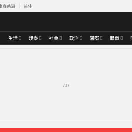
東森美洲
简体
生活
娛樂
社會
政治
國際
體育
櫃位暫停營業
14分鐘前
戶停電
46分鐘前
擊
49分鐘前
先卡位 2027