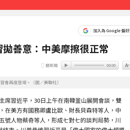
櫃位暫停營業
14分鐘前
加入為 Google 偏
 習拋善意：中美摩擦很正常
聽新聞
00:00
川習會再度登場。（圖／美聯社）
主席
習近平
，30日上午在
南韓
釜山
展開會談，雙
，在美方有國務卿盧比歐、財長貝森特等人，中
五號人物蔡奇等人，形成七對七的談判局勢，
川
鐘就結束。川普恭維習近平是「偉大國家的偉大領導