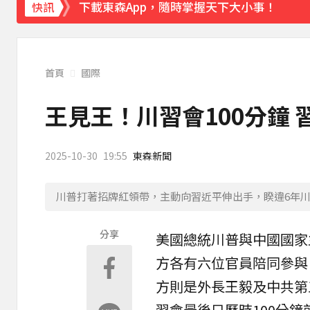
下載東森App，隨時掌握天下大小事！
快訊
鷹架掉落砸傷婦人！南港LaLaport宣布3
首頁
國際
王見王！川習會100分鐘
2025-10-30
19:55
東森新聞
川普打著招牌紅領帶，主動向習近平伸出手，睽違6年
分享
美國總統
川普
與中國國家
方各有六位官員陪同參與
方則是外長王毅及中共第
習會
最後只歷時100分