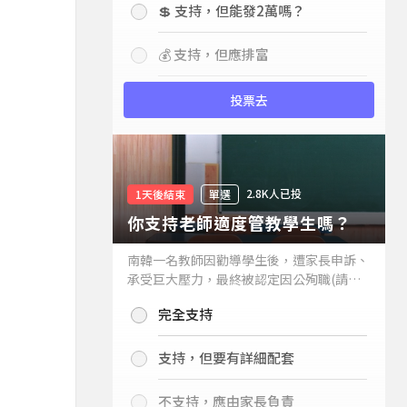
💲 支持，但能發2萬嗎？
💰 支持，但應排富
投票去
2.8K人已投
1天後結束
單選
你支持老師適度管教學生嗎？
南韓一名教師因勸導學生後，遭家長申訴、
承受巨大壓力，最終被認定因公殉職(請見
下列新聞)，引發外界關注教師教權。請問
完全支持
你支持老師適度管教學生嗎？
支持，但要有詳細配套
不支持，應由家長負責