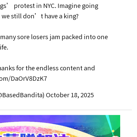
ngs’ protest in NYC. Imagine going
d we still don’t have a king?
 many sore losers jam packed into one
ife.
 thanks for the endless content and
r.com/DaOrV8DzK7
(@BasedBandita)
October 18, 2025