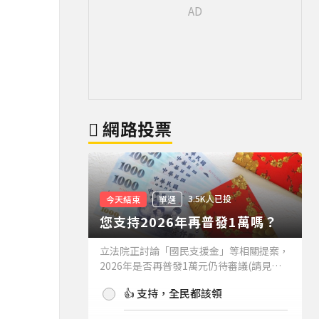
網路投票
3.5K人已投
今天結束
單選
您支持2026年再普發1萬嗎？
立法院正討論「國民支援金」等相關提案，
2026年是否再普發1萬元仍待審議(請見下
方新聞)。如果2026年再普發1萬元，你支
👍 支持，全民都該領
持嗎？