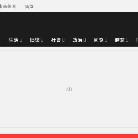
東森美洲
简体
生活
娛樂
社會
政治
國際
體育
先卡位 2027