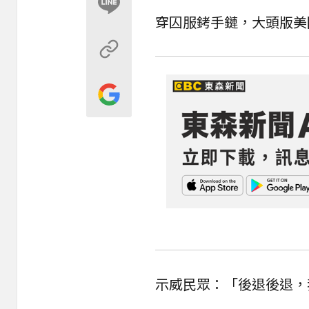
穿囚服銬手鏈，大頭版美
示威民眾：「後退後退，