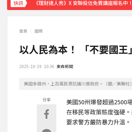
《理財達人秀》X 安聯投信免費講座報名中！搶
快訊
首頁
國際
以人民為本！ 「不要國王
2025-10-19
10:36
東森新聞
美國多個州，上百萬民眾抗議川普政府。（圖／美聯社
分享
美國50州爆發超過250
在
移民
等政策態度強硬。
要求警方嚴防暴力升溫。