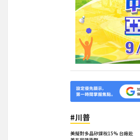
#川普
美擬對多晶矽課稅15% 台廠赴
美布局降衝擊