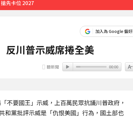
先卡位 2027
加入為 Google 偏
」反川普示威席捲全美
聽新聞
00:00
）
0場「不要國王」
示威
，上百萬民眾抗議
川普
政府，
共和黨
批評示威是「仇恨美國」行為，國土部也