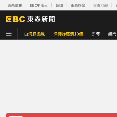
東森電視
EBC地產王
造咖
東森娛樂
東森財經
白海豚颱風
律師詐慈濟10億
即時
熱門
下載東森App，隨時掌握天下大小事！
《理財達人秀》X 安聯投信免費講座報名中！搶
下載東森App，隨時掌握天下大小事！