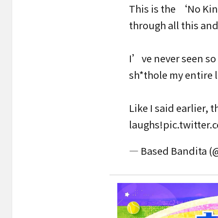
This is the ‘No Ki
through all this an
I’ve never seen so
sh*thole my entire l
Like I said earlier,
laughs!
pic.twitte
— Based Bandita 