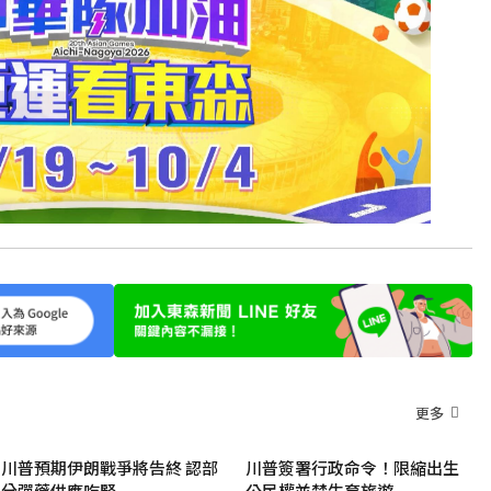
更多
川普預期伊朗戰爭將告終 認部
川普簽署行政命令！限縮出生
分彈藥供應吃緊
公民權並禁生育旅遊