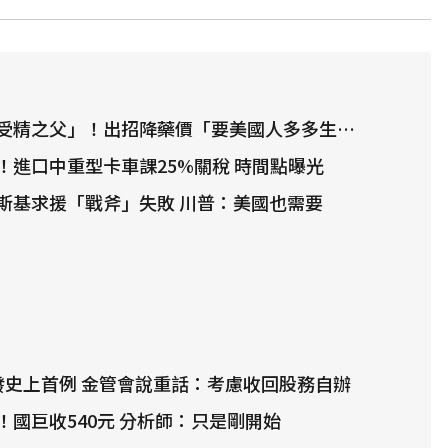
受精之父」！出招降藥價「要美國人多多生娃」
！進口中重型卡車課25%關稅 時間點曝光
斯基求援「戰斧」失敗 川普：美國也需要
發史上首例 金管會說重話：考慮收回股務自辦
！國巨收540元 分析師：只是剛開始