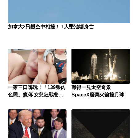
加拿大2飛機空中相撞！ 1人墜池塘身亡
一家三口嗨玩！「139張肉
難得一見太空奇景
色照」瘋傳 女兒狂戰爸爸
SpaceX廢棄火箭撞月球
懷孕