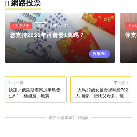
網路投票
3.8K人已投
7天後結束
單選
今天
您支持2026年再普發1萬嗎？
你支
投票去
上一篇
下一篇
快訊／俄羅斯堪察加半島發
大馬12歲女童賣裸照給762
生6.1「極淺層」地震
人 自豪「賺比父母多」輟學
了
廣告 / 請繼續往下閱讀