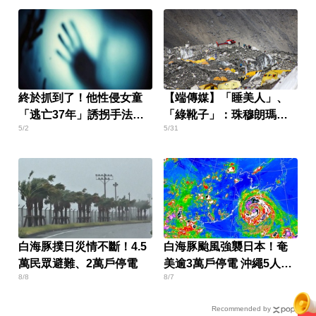
終於抓到了！他性侵女童
【端傳媒】「睡美人」、
「逃亡37年」誘拐手法曝
「綠靴子」：珠穆朗瑪的
5/2
5/31
光
屍體地標
白海豚撲日災情不斷！4.5
白海豚颱風強襲日本！奄
萬民眾避難、2萬戶停電
美逾3萬戶停電 沖繩5人受
8/8
8/7
傷
Recommended by