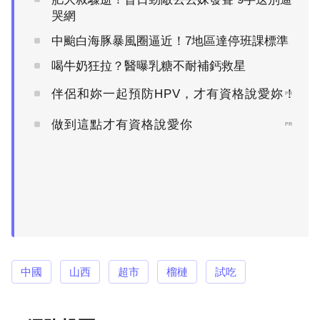
哭網
中颱白海豚暴風圈逼近！7地區達停班課標準
喝牛奶狂拉？醫曝乳糖不耐補鈣救星
伴侶和妳一起預防HPV，才有資格說愛妳！
PR
做到這點才有資格說愛你
PR
中國
山西
超市
榴槤
試吃