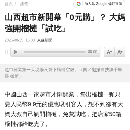
首頁
國際
加入為 Google 偏好來源
山西超市新開幕「0元購」？ 大媽
強開榴槤「試吃」
2025-08-25
15:33
東森新聞
00:00
超市開業第一天現場只剩下榴槤空殼。（圖／翻攝自搜狐千里
眼 微博）
中國
山西
一家
超市
才剛開業，祭出
榴槤
一顆只
要人民幣9.9元的優惠吸引客人，想不到卻有大
媽大叔自己剝開榴槤，免費
試吃
，把店家50箱
榴槤都給吃光了。