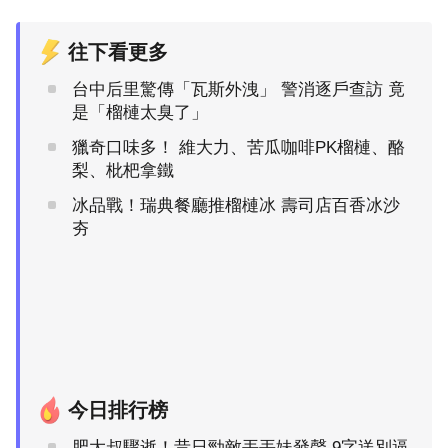
往下看更多
台中后里驚傳「瓦斯外洩」 警消逐戶查訪 竟
是「榴槤太臭了」
獵奇口味多！ 維大力、苦瓜咖啡PK榴槤、酪
梨、枇杷拿鐵
冰品戰！瑞典餐廳推榴槤冰 壽司店百香冰沙
夯
今日排行榜
肥大叔驟逝！昔日勁敵丟丟妹發聲 9字送別逼