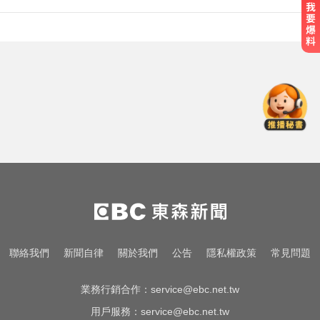
破解無數養生迷思！林慶順教授「4
月意外離世」女兒悲痛證實
高雄恐怖車禍！電動車失控連撞13
車 車頭嚴重變形
隔夜菜藏致命危機？醫揭預防食物
中毒關鍵
破解無數養生迷思！林慶順教授「4
月意外離世」女兒悲痛證實
高雄恐怖車禍！電動車失控連撞13
聯絡我們
新聞自律
關於我們
公告
隱私權政策
常見問題
車 車頭嚴重變形
業務行銷合作：
service@ebc.net.tw
用戶服務：
service@ebc.net.tw