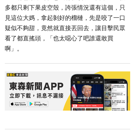
多都只剩下果皮空殼，誇張情況還有這個，只
見這位大媽，拿起剝好的榴槤，先是咬了一口
疑似不夠甜，竟然就直接丟回去，讓目擊民眾
看了都直搖頭，「也太噁心了吧誰還敢買
啊」。