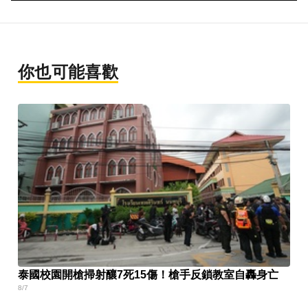
你也可能喜歡
泰國校園開槍掃射釀7死15傷！槍手反鎖教室自轟身亡
8/7