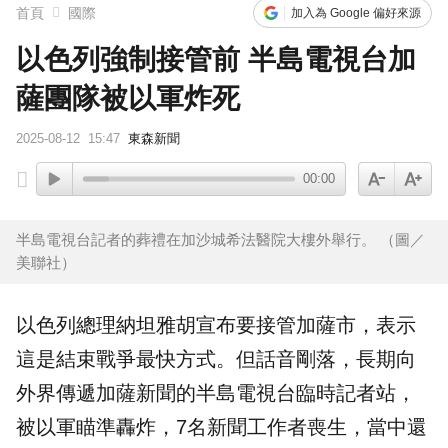
首頁
國際
加入為 Google 偏好來源
以色列強制接管前 半島電視台加
薩團隊被以軍炸死
2025-08-12
15:47
東森新聞
00:00
半島電視台記者的葬禮在加沙城希法醫院大樓外舉行。 （圖／
美聯社）
以色列
總理
納坦雅胡
宣布要接管
加薩
市，表示
這是結束
戰爭
最快方式。但話音剛落，長期向
外界傳遞加薩新聞的半島電視台臨時記者站，
被以軍瞄準轟炸，7名新聞工作者喪生，當中還