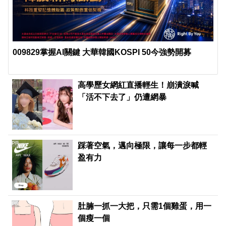
009829掌握AI關鍵 大華韓國KOSPI 50今強勢開募
高學歷女網紅直播輕生！崩潰淚喊
「活不下去了」仍遭網暴
PR
踩著空氣，邁向極限，讓每一步都輕
盈有力
PR
肚腩一抓一大把，只需1個雞蛋，用一
個瘦一個