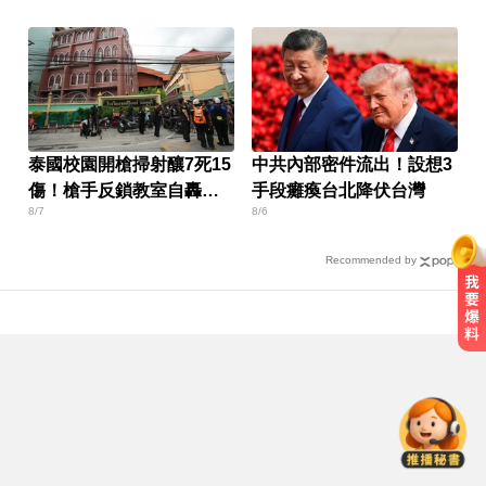
泰國校園開槍掃射釀7死15
中共內部密件流出！設想3
傷！槍手反鎖教室自轟身
手段癱瘓台北降伏台灣
8/7
8/6
亡
Recommended by
緯創股利2度延發史上首例 金管會
說重話：考慮收回股務自辦
愛玩車／這輛迷你電動車超勇 拖曳
能力勝過特斯拉