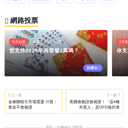
網路投票
3.6K人已投
今天結束
單選
1天
您支持2026年再普發1萬嗎？
你支
投票去
上一篇
下一篇
金條關稅引市場震盪 川普：
美國會聽證會揭密！「這4種
黃金不會被課
外星人」是UFO操控者
廣告 / 請繼續往下閱讀