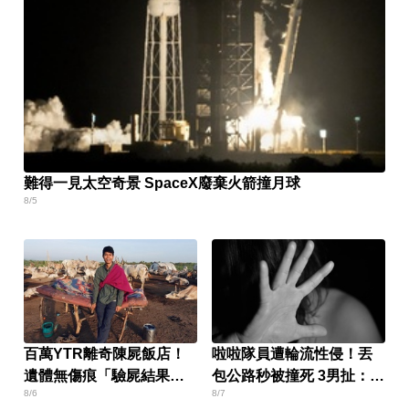
難得一見太空奇景 SpaceX廢棄火箭撞月球
8/5
百萬YTR離奇陳屍飯店！
啦啦隊員遭輪流性侵！丟
遺體無傷痕「驗屍結果
包公路秒被撞死 3男扯：她
8/6
8/7
曝」
自願的