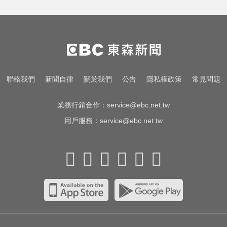
千金股跌落神壇！國巨收540元 分
析師：只是剛開始
緯創股利2度延發史上首例 金管會
說重話：考慮收回股務自辦
愛玩車／這輛迷你電動車超勇 拖曳
聯絡我們
新聞自律
關於我們
公告
隱私權政策
常見問題
能力勝過特斯拉
業務行銷合作：
service@ebc.net.tw
用戶服務：
service@ebc.net.tw