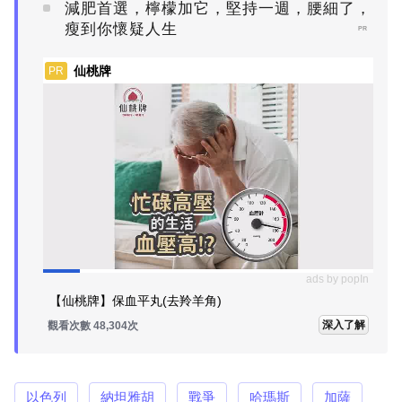
減肥首選，檸檬加它，堅持一週，腰細了，
瘦到你懷疑人生
PR
仙桃牌
PR
ads by popIn
【仙桃牌】保血平丸(去羚羊角)
深入了解
觀看次數 48,304次
以色列
納坦雅胡
戰爭
哈瑪斯
加薩