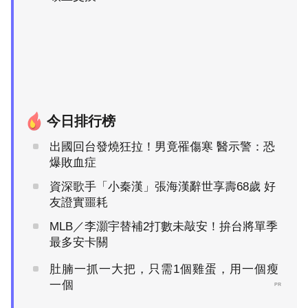
今日排行榜
出國回台發燒狂拉！男竟罹傷寒 醫示警：恐
爆敗血症
資深歌手「小秦漢」張海漢辭世享壽68歲 好
友證實噩耗
MLB／李灝宇替補2打數未敲安！拚台將單季
最多安卡關
肚腩一抓一大把，只需1個雞蛋，用一個瘦
一個
PR