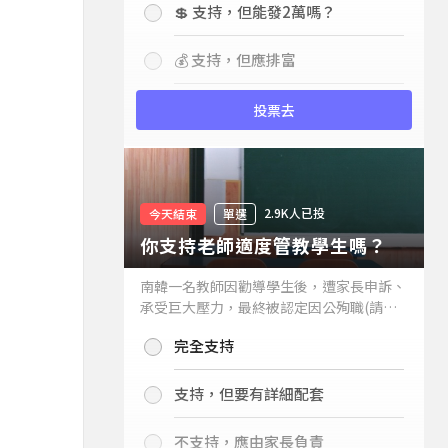
💲 支持，但能發2萬嗎？
💰 支持，但應排富
投票去
2.9K人已投
今天結束
單選
你支持老師適度管教學生嗎？
南韓一名教師因勸導學生後，遭家長申訴、
承受巨大壓力，最終被認定因公殉職(請見
下列新聞)，引發外界關注教師教權。請問
完全支持
你支持老師適度管教學生嗎？
支持，但要有詳細配套
不支持，應由家長負責