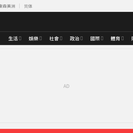
東森美洲
简体
生活
娛樂
社會
政治
國際
體育
3分鐘前
深夜撲中國
31分鐘前
怨害天花板滲水
49分鐘前