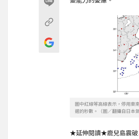
圖中紅線等高線表示，停用東
遲的秒數。（圖／翻攝自日本
★延伸閱讀★
鹿兒島震破