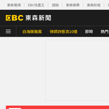
東森電視
EBC地產王
造咖
東森娛樂
東森財經
白海豚颱風
律師詐慈濟10億
即時
熱門
下載東森App，隨時掌握天下大小事！
白海豚雨帶影響 鄭明典示警：晚上不要出門
白海豚估「明通過台灣北方」北部慎防豪雨 
獨家／1坪85萬「12年屋」樓頂漏水！住戶