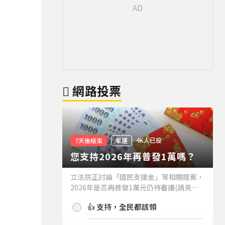
網路投票
4K人已投
7天後結束
單選
您支持2026年再普發1萬嗎？
立法院正討論「國民支援金」等相關提案，
2026年是否再普發1萬元仍待審議(請見下
方新聞)。如果2026年再普發1萬元，你支
👍 支持，全民都該領
持嗎？