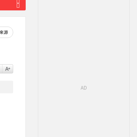
好來源
」