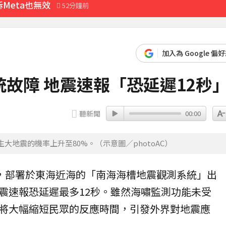
Meta也無效
52分鐘前
先卡位 2027
加入為 Google 偏
故障 地震速報「恐延遲12秒
3分鐘前
聽新聞
00:00
大地震的機率上升至80%。（示意圖／photoAC）
實，部署於東海近海的「
南海海槽
地震觀測系統」出
震速報
恐延遲最多12秒。雖然海嘯監測功能未受
將大幅縮短民眾的反應時間，引發外界對地震應