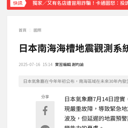
獨家／又有名店遭冒用詐騙！卡通園怒：投訴
快訊
《理財達人秀》X 安聯投信免費講座報名中！搶
下載東森App，隨時掌握天下大小事！
首頁
國際
白海豚雨帶影響 鄭明典示警：晚上不要出門
日本南海海槽地震觀測系統
2025-07-16
15:14
實習編輯 謝昀諭
日本氣象廳在今年年初公布，南海區域在未來30年內發生
分享
日本
氣象廳
7月14日證
現嚴重故障，導致緊急
地
波及，但延遲的地震預警
變能力的憂慮。