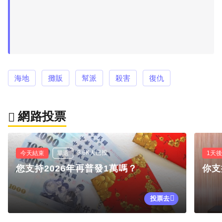
海地
攤販
幫派
殺害
復仇
網路投票
3.6K人已投
今天結束
單選
1天
您支持2026年再普發1萬嗎？
你支
投票去