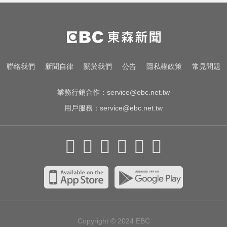
小吃店包廂多次性侵
慈濟買疫苗遭詐！陳時中喊「不實
指控者道歉」 蔣萬安回應了
TPBL／周儀翔重返職籃加盟國王！
聯絡我們
新聞自律
關於我們
公告
隱私權政策
常見問題
毛加恩曝簽約關鍵
業務行銷合作：
service@ebc.net.tw
用戶服務：
service@ebc.net.tw
Copyright © 2024
EBC