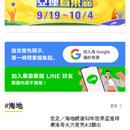
#海地
更多
世足／海地睽違52年世界盃進球
摩洛哥火力更兇4:2勝出