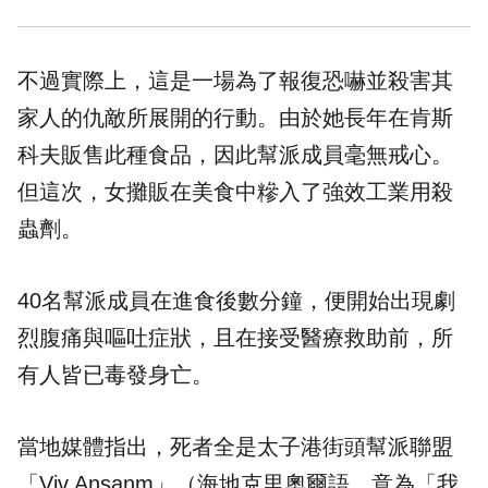
不過實際上，這是一場為了報復恐嚇並殺害其
家人的仇敵所展開的行動。由於她長年在肯斯
科夫販售此種食品，因此幫派成員毫無戒心。
但這次，女攤販在美食中糝入了強效工業用殺
蟲劑。
40名幫派成員在進食後數分鐘，便開始出現劇
烈腹痛與嘔吐症狀，且在接受醫療救助前，所
有人皆已毒發身亡。
當地媒體指出，死者全是太子港街頭幫派聯盟
「Viv Ansanm」（海地克里奧爾語，意為「我