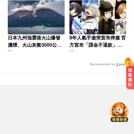
日本九州強震後火山爆發
9年人氣手遊突宣布停服 官
濃煙、火山灰衝3000公尺
方宣布「課金不退款」玩
8/3
8/2
高空
家炸鍋
Recommended by
慈濟買疫苗遭詐！陳時中喊「不實
指控者道歉」 蔣萬安回應了
TPBL／周儀翔重返職籃加盟國王！
毛加恩曝簽約關鍵
屏東女欠50萬高利貸！遭3惡煞追討