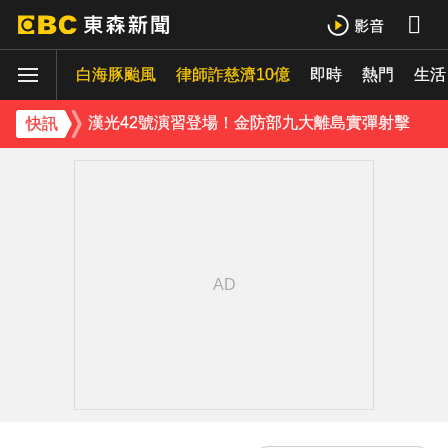
白海豚撲日災情不斷！4.5萬民眾避難、2萬戶停電
白海豚颱風
律師詐慈濟10億
即時
熱門
生活
漢光42號演習登場！金防部九大離島實彈射擊
快訊
《理財達人秀》X 安聯投信免費講座報名中！搶先卡位 2027
下載東森App，隨時掌握天下大小事！
鷹架掉落砸傷婦人！南港LaLaport宣布3櫃位暫停營業