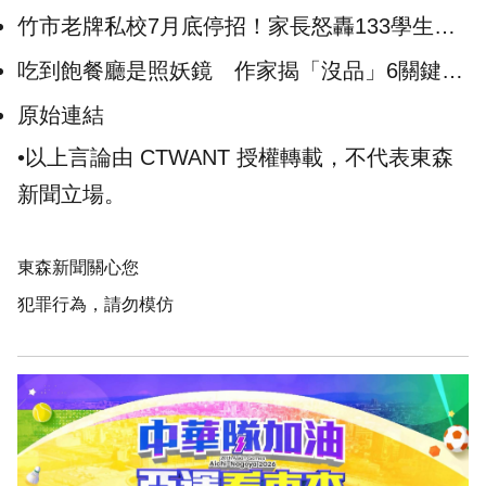
竹市老牌私校7月底停招！家長怒轟133學生淪
人球 校方回應了
吃到飽餐廳是照妖鏡 作家揭「沒品」6關鍵…
遭打臉：吃出優越感？
原始連結
•以上言論由 CTWANT 授權轉載，不代表東森
新聞立場。
東森新聞關心您
犯罪行為，請勿模仿