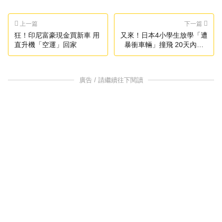
上一篇
下一篇
狂！印尼富豪現金買新車 用
又來！日本4小學生放學「遭
直升機「空運」回家
暴衝車輛」撞飛 20天內第3
起
廣告 / 請繼續往下閱讀