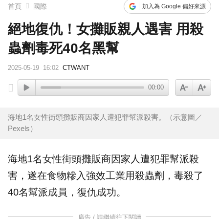
首頁
國際
加入為 Google 偏好來源
絕地復仇！女攤販親人遇害 用殺
蟲劑毒死40名黑幫
2025-05-19
16:02
CTWANT
00:00
海地1名女性街頭攤販商因家人遭犯罪幫派殺害。（示意圖／
Pexels）
海地
1名女性街頭
攤販
商因家人遭犯罪
幫派
殺
害
，遂在食物糝入強效工業用殺蟲劑，毒殺了
40名幫派成員，
復仇
成功。
廣告 / 請繼續往下閱讀