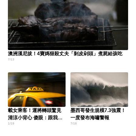
澳洲漢尼拔！4寶媽狠殺丈夫「剝皮剁頭」煮屍給孩吃
7/13
載女乘客！運將轉頭驚見
墨西哥發生規模7.3強震！
清涼小背心 傻眼：跟我有
一度發布海嘯警報
1/19
7/18
仇？