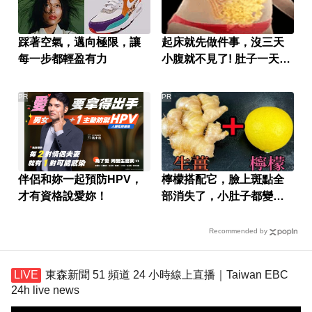
踩著空氣，邁向極限，讓
起床就先做件事，沒三天
每一步都輕盈有力
小腹就不見了! 肚子一天天
變小！
PR
PR
伴侶和妳一起預防HPV，
檸檬搭配它，臉上斑點全
才有資格說愛妳！
部消失了，小肚子都變平
坦了
Recommended by
東森新聞 51 頻道 24 小時線上直播｜Taiwan EBC
24h live news