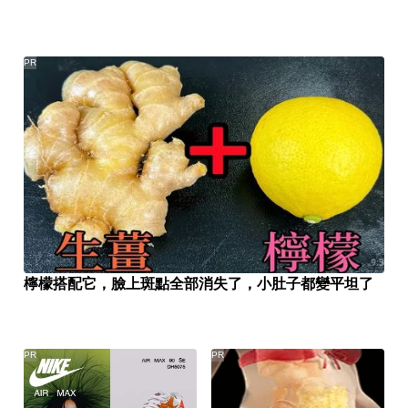
PR
檸檬搭配它，臉上斑點全部消失了，小肚子都變平坦了
PR
PR