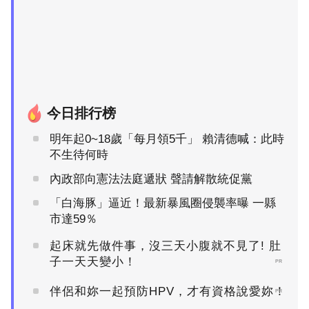
今日排行榜
明年起0~18歲「每月領5千」 賴清德喊：此時
不生待何時
內政部向憲法法庭遞狀 聲請解散統促黨
「白海豚」逼近！最新暴風圈侵襲率曝 一縣
市達59％
起床就先做件事，沒三天小腹就不見了! 肚
子一天天變小！
PR
伴侶和妳一起預防HPV，才有資格說愛妳！
PR