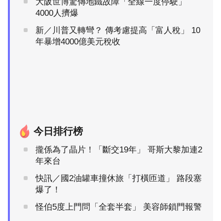
大阪世博驚傳地鐵故障「全線一度停駛」
4000人擠爆
新／川普又轉彎？ 傳考慮提高「富人稅」 10
年暴增4000億美元稅收
今日排行榜
攏係為了晶片！「斷交19年」 哥斯大黎加連2
年來台
快訊／國2油罐車撞休旅「打橫匝道」 路段塞
爆了！
怪伯5度上門問「全套半套」 美容師鎖門報警