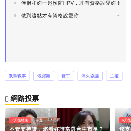
伴侶和妳一起預防HPV，才有資格說愛妳！
PR
做到這點才有資格說愛你
PR
俄烏戰事
俄羅斯
普丁
停火協議
主權
網路投票
1人已投
7天後結束
單選
6天
不管支持誰，您看好誰當選台中市長？
您支