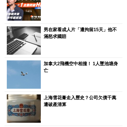
男在家看成人片「遭拘留15天」他不
滿怒求國賠
加拿大2飛機空中相撞！ 1人墜池塘身
亡
上海雪花膏走入歷史？公司欠債千萬
遭破產清算