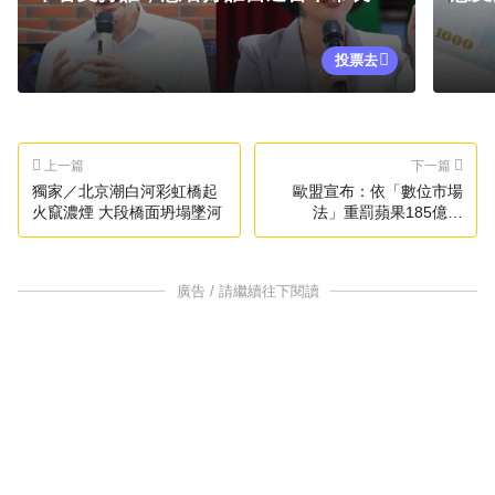
投票去
上一篇
下一篇
獨家／北京潮白河彩虹橋起
歐盟宣布：依「數位市場
火竄濃煙 大段橋面坍塌墜河
法」重罰蘋果185億、
Meta74億
廣告 / 請繼續往下閱讀