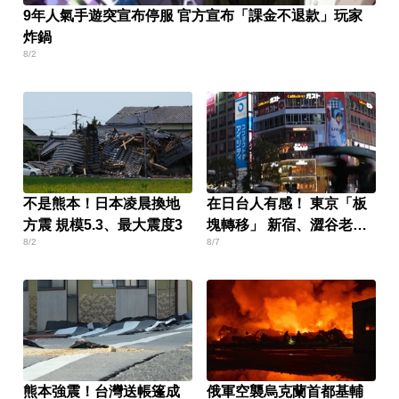
9年人氣手遊突宣布停服 官方宣布「課金不退款」玩家
炸鍋
8/2
不是熊本！日本凌晨換地
在日台人有感！ 東京「板
方震 規模5.3、最大震度3
塊轉移」 新宿、澀谷老
8/2
8/7
化？
熊本強震！台灣送帳篷成
俄軍空襲烏克蘭首都基輔