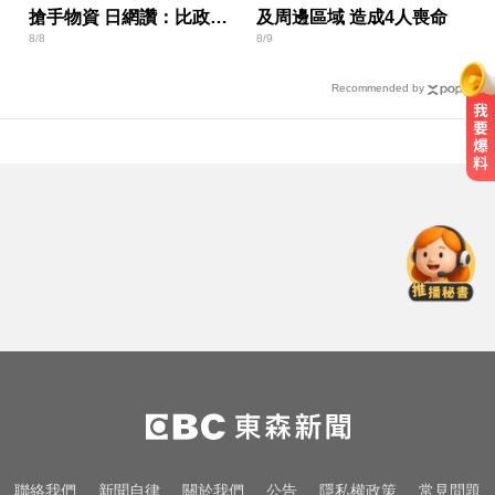
搶手物資 日網讚：比政府
及周邊區域 造成4人喪命
8/8
8/9
還快
Recommended by
民進黨資深前輩辭世！前彰化市代
蔡裕昌罹癌 享壽71歲
跨性別參賽議題延燒！NBA前球星
宣布參加WNBA選秀
寬魚營收衰退 「點名王心凌、楊丞
琳」網笑翻：太誠實
民進黨資深前輩辭世！前彰化市代
蔡裕昌罹癌 享壽71歲
跨性別參賽議題延燒！NBA前球星
聯絡我們
新聞自律
關於我們
公告
隱私權政策
常見問題