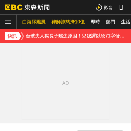
台玻夫人揭長子驟逝原因！兒媳譚以欣71字發聲反駁
白海豚颱風
下載東森App，隨時掌握天下大小事！
律師詐慈濟10億
即時
熱門
生活
台玻夫人揭長子驟逝原因！兒媳譚以欣71字發聲反駁
快訊