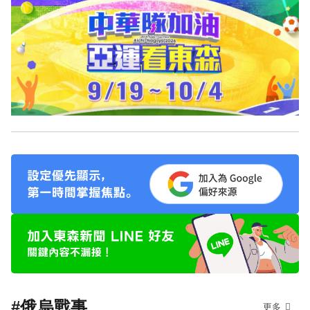
#俄烏戰事
更多