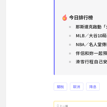
今日排行榜
那斯達克啟動「
MLB／大谷1
NBA／名人堂
伴侶和妳一起預
滑雪行程自己
關稅
歐洲
降息
上一篇