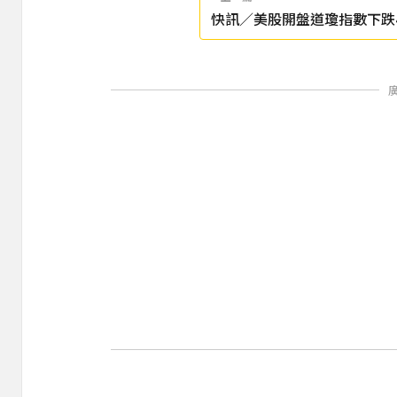
快訊／美股開盤道瓊指數下跌4
電股價上漲3%