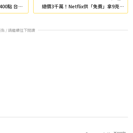
00點 台積
總價3千萬！Netflix供「免費」拿9克拉
鑽石的機會
廣告 / 請繼續往下閱讀