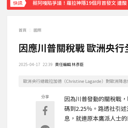
蔡阿嘎陷爭議！蘿拉神隱19個月首發文 遭
快訊
肥大叔猝逝5天！原訂明直播說明突喊卡 團
下載東森App，隨時掌握天下大小事！
首頁
國際
知三當三等渣男分手！他被正宮抓包竟「原
因應川普關稅戰 歐洲央行
2025-04-17
22:39
責任編輯 林彥臣
歐洲央行總裁拉加德（Christine Lagarde）對歐
分享
因為川普發動的
關稅
戰，
碼到2.25％。路透社引
息，就連原本鷹派人士的