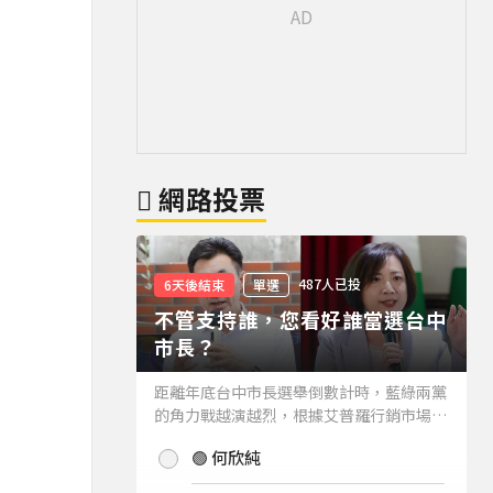
網路投票
487人已投
6天後結束
單選
不管支持誰，您看好誰當選台中
市長？
距離年底台中市長選舉倒數計時，藍綠兩黨
的角力戰越演越烈，根據艾普羅行銷市場研
究公司進行的最新台中市長民調結果也出爐
🟢 何欣純
(詳情請見下方新聞)。而不管支持誰，您看
好誰當選台中市長？