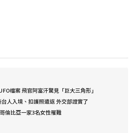
UFO檔案 飛官阿富汗驚見「巨大三角形」
拒台人入境、扣護照遣返 外交部證實了
 哥倫比亞一家3名女性罹難