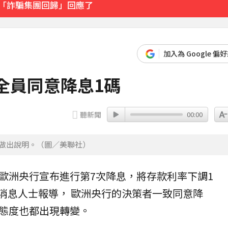
酸「詐騙集團回歸」回應了
隊忍痛曝原因
加入為 Google 偏
諒和好」妹子崩潰
全員同意降息1碼
28分鐘前
聽新聞
00:00
洲降息做出說明。（圖／美聯社）
歐洲
央行宣布進行第7次
降息
，將存款利率下調1
述消息人士報導， 歐洲央行的決策者一致同意降
態度也都出現轉變。