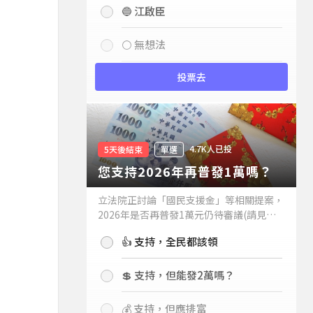
🔵 江啟臣
⚪ 無想法
投票去
4.7K人已投
5天後結束
單選
您支持2026年再普發1萬嗎？
不怕預算爆表！
立法院正討論「國民支援金」等相關提案，
2026年是否再普發1萬元仍待審議(請見下
方新聞)。如果2026年再普發1萬元，你支
👍 支持，全民都該領
持嗎？
💲 支持，但能發2萬嗎？
💰 支持，但應排富