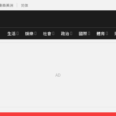
東森美洲
简体
生活
娛樂
社會
政治
國際
體育
諒和好」妹子崩潰
28分鐘前
孀獨扛後事
42分鐘前
失聯 陳屍河中驚見「20公斤重物」
6分鐘前
收入：比演員賺更多
36分鐘前