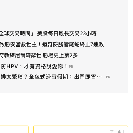
全球交易時間」 美股每日最長交易23小時
0局致勝安當救世主！道奇險勝響尾蛇終止7連敗
傳奇教練尼爾森辭世 勝場史上第2多
防HPV，才有資格說愛妳！
PR
安排太繁瑣？全包式滑雪假期：出門即雪場，一價全包
PR
下一篇