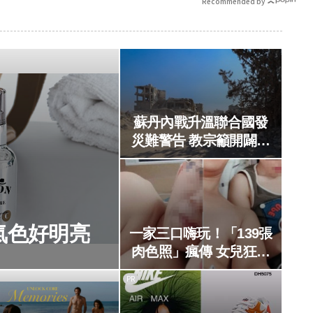
Recommended by
蘇丹內戰升溫聯合國發
災難警告 教宗籲開闢人
道走廊
氣色好明亮
一家三口嗨玩！「139張
肉色照」瘋傳 女兒狂戰
爸爸懷孕
PR