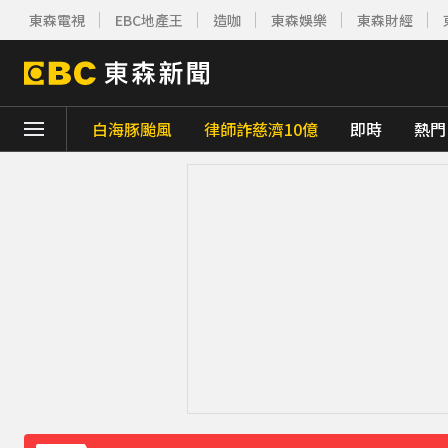
東森電視
EBC地產王
造咖
東森娛樂
東森財經
白海豚颱風
律師詐慈濟10億
即時
熱門
下載東森App，隨時掌握天下大小事！
知三當三等渣男分手！他被正宮抓包竟「原
台玻夫人長子離世！親友曝「9年前轉折」遺
泰男團Dragon 5男星爆死訊！騎單車離家
女星告別9年演藝圈！轉行當計程車司機 曝