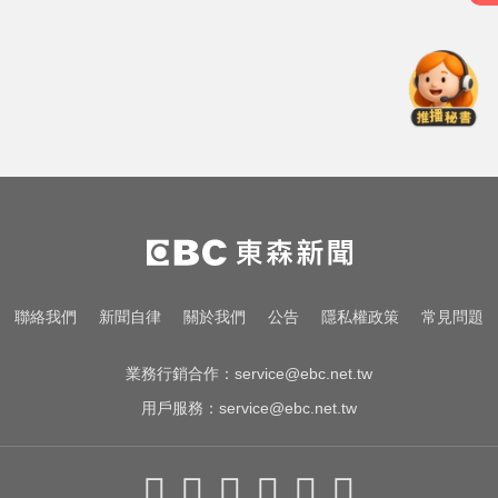
新北人妻曬內褲被沾「嘉明」！竟
是老公爺爺帶回房磨蹭 氣炸提告
環法女子自行車賽爆「胸罩作
弊」！官方急出手
醫起看／20歲男私密處驚見「白刺
顆粒」醫揭真相
新北人妻曬內褲被沾「嘉明」！竟
是老公爺爺帶回房磨蹭 氣炸提告
環法女子自行車賽爆「胸罩作
聯絡我們
新聞自律
關於我們
公告
隱私權政策
常見問題
弊」！官方急出手
業務行銷合作：
service@ebc.net.tw
用戶服務：
service@ebc.net.tw