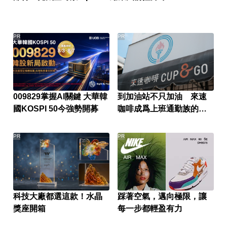
PR
PR
009829掌握AI關鍵 大華韓
到加油站不只加油 來速
國KOSPI 50今強勢開募
咖啡成爲上班通勤族的新
選擇
PR
PR
科技大廠都選這款！水晶
踩著空氣，邁向極限，讓
獎座開箱
每一步都輕盈有力