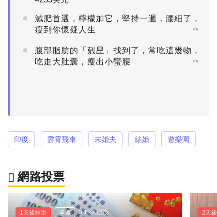
減肥首選，檸檬加它，堅持一週，腰細了，
瘦到你懷疑人生
PR
腹部脂肪的「剋星」找到了，常吃這幾物，
吃走大肚囊，瘦出小蠻腰
PR
印度
雲霄飛車
未婚夫
結婚
遊樂園
網路投票
3.1K人已投
1天後結束
單選
2天