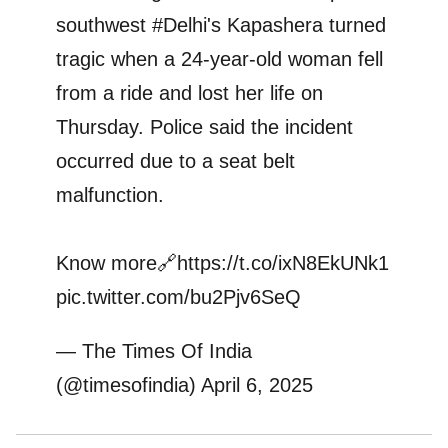
southwest
#Delhi
's Kapashera turned
tragic when a 24-year-old woman fell
from a ride and lost her life on
Thursday. Police said the incident
occurred due to a seat belt
malfunction.
Know more🔗
https://t.co/ixN8EkUNk1
pic.twitter.com/bu2Pjv6SeQ
— The Times Of India
(@timesofindia)
April 6, 2025