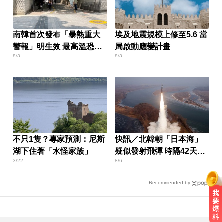
南韓首次發布「暴熱重大
埃及地震規模上修至5.6 當
警報」明生效 最高溫恐飆
局啟動應變計畫
8/3
8/3
破39度
不只1隻？專家預測：尼斯
快訊／北韓朝「日本海」
湖下住著「水怪家族」
疑似發射飛彈 時隔42天再
3/22
8/6
發射
Recommended by