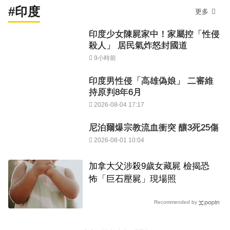
#印度
更多
印度少女陳屍家中！家屬控「性侵
殺人」 居民氣炸怒封國道
9小時前
印度男性侵「高雄偽娘」 二審維
持原判8年6月
2026-08-04 17:17
尼泊爾爆宗教流血衝突 釀3死25傷
2026-08-01 10:04
加拿大父涉殺9歲女藏屍 檢揭恐
怖「巨石壓屍」現場照
Recommended by