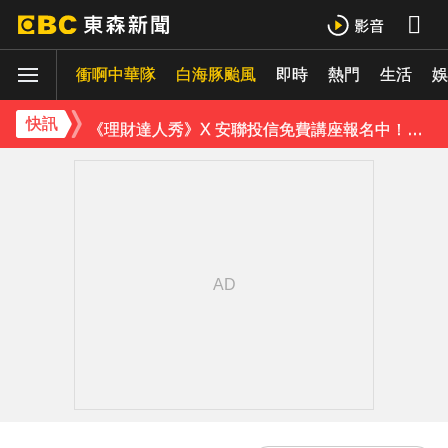
《理財達人秀》X 安聯投信免費講座報名中！搶先卡位 2027
衝啊中華隊
下載東森App，隨時掌握天下大小事！
白海豚颱風
即時
熱門
生活
娛
《理財達人秀》X 安聯投信免費講座報名中！搶先卡位 2027
快訊