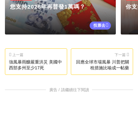
您支持2026年再普發1萬嗎？
你支
投票去
上一篇
下一篇
強風暴雨釀嚴重洪災 美國中
回應全球市場風暴 川普把關
西部多州至少17死
稅措施比喻成一帖藥
廣告 / 請繼續往下閱讀