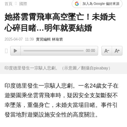
首頁
國際
加入為 Google 偏好來源
她搭雲霄飛車高空墜亡！未婚夫
心碎目睹…明年就要結婚
2025-04-07
11:39
實習編輯 林瑜䇹
00:00
印度德里發生一宗駭人悲劇。（示意圖／翻攝自pixabay）
印度
德里發生一宗駭人悲劇。一名24歲女子在
遊樂園
乘坐
雲霄飛車
時，疑因安全支架斷裂不
幸墜落，重傷身亡，
未婚夫
當場目睹。事件引
發當地對遊樂設施安全性的高度關注。