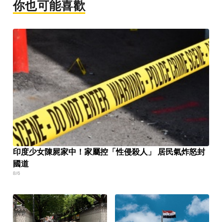
你也可能喜歡
印度少女陳屍家中！家屬控「性侵殺人」 居民氣炸怒封
國道
8/6