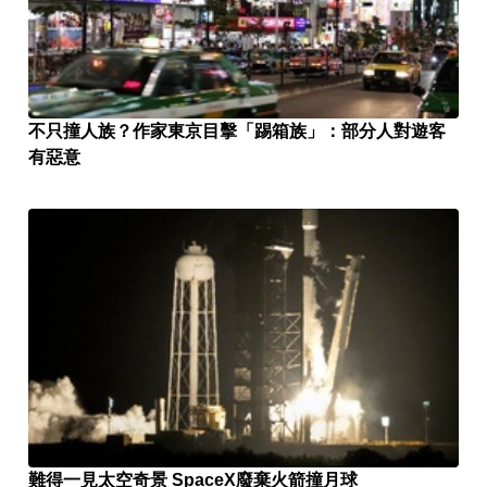
不只撞人族？作家東京目擊「踢箱族」：部分人對遊客
有惡意
難得一見太空奇景 SpaceX廢棄火箭撞月球