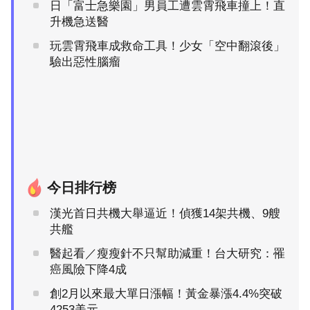
日「富士急樂園」男員工遭雲霄飛車撞上！直
升機急送醫
玩雲霄飛車成救命工具！少女「空中翻滾後」
驗出惡性腦瘤
今日排行榜
漢光首日共機大舉逼近！偵獲14架共機、9艘
共艦
醫起看／瘦瘦針不只幫助減重！台大研究：罹
癌風險下降4成
創2月以來最大單日漲幅！黃金暴漲4.4%突破
4253美元