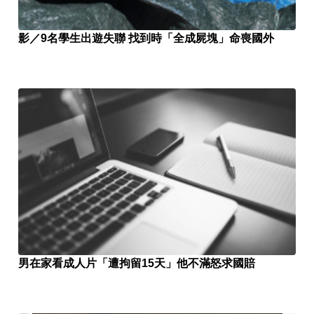
影／9名學生出遊失聯 找到時「全成屍塊」命喪國外
男在家看成人片「遭拘留15天」他不滿怒求國賠