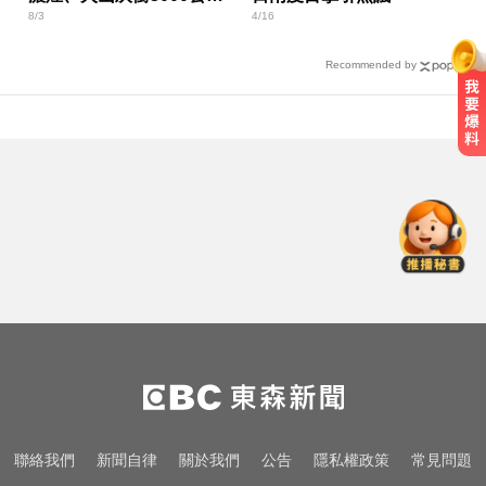
8/3
4/16
高空
Recommended by
亞運／鐵人好手江典祐期待亞運 用
動漫名言激勵自己
快訊／欣陸（3703）宣布：今天下
午4點 召開重訊記者會
10共機、6共艦擾台！6架次越中線
侵中部西南空域
亞運／鐵人好手江典祐期待亞運 用
動漫名言激勵自己
快訊／欣陸（3703）宣布：今天下
聯絡我們
新聞自律
關於我們
公告
隱私權政策
常見問題
午4點 召開重訊記者會