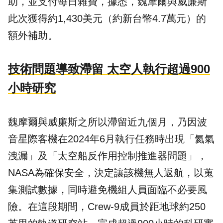
助，並支付每日雜費，據悉，魏摩爾與威廉斯
此次獲得約1,430美元（約新台幣4.7萬元）的
額外補助。
技術問題導致滯留 太空人執行超過900
小時研究
魏摩爾與威廉斯之所以滯留近九個月，乃因波
音星際客機在2024年6月執行任務時出現「氦氣
洩漏」及「太空船反作用控制推進器問題」，
NASA為確保安全，決定讓該機無人返航，以蒐
集測試數據，同時避免機組人員面臨不必要風
險。在這段期間，Crew-9成員於距地球約250