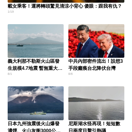
載女乘客！運將轉頭驚見清涼小背心 傻眼：跟我有仇？
1/19
義大利那不勒斯火山區發
中共內部密件流出！設想3
生規模4.7地震 暫無重大災
手段癱瘓台北降伏台灣
8/1
8/6
情
日本九州強震後火山爆發
尼斯湖水怪再現！短短數
濃煙、火山灰衝3000公尺
日兩度目擊引熱議