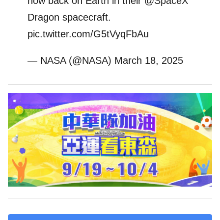
now back on Earth in their
@SpaceX
Dragon spacecraft.
pic.twitter.com/G5tVyqFbAu
— NASA (@NASA)
March 18, 2025