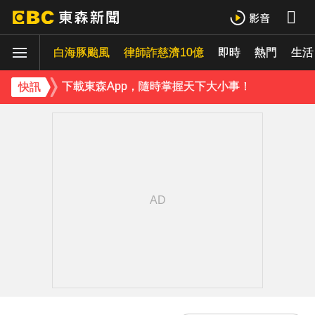
《理財達人秀》X 安聯投信免費講座報名中！搶先卡位 2027
白海豚颱風
下載東森App，隨時掌握天下大小事！
律師詐慈濟10億
即時
熱門
生活
白海豚颱風強襲日本！奄美逾3萬戶停電 沖繩5人受傷
快訊