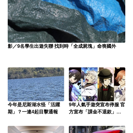
影／9名學生出遊失聯 找到時「全成屍塊」命喪國外
今年是尼斯湖水怪「活躍
9年人氣手遊突宣布停服 官
期」？一連4起目擊通報
方宣布「課金不退款」玩
家炸鍋