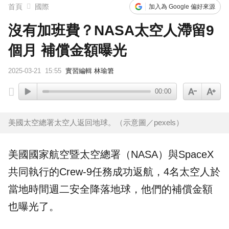
首頁
國際
加入為 Google 偏好來源
沒有加班費？NASA太空人滯留9
個月 補償金額曝光
2025-03-21
15:55
實習編輯 林瑜䇹
00:00
美國太空總署太空人返回地球。（示意圖／pexels）
美國
國家航空暨太空總署（
NASA
）與
SpaceX
共同執行的Crew-9任務成功返航，4名
太空人
於
當地時間週二安全降落地球，他們的補償金額
也曝光了。