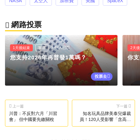
NASA
太空人
加班費
美國
SpaceX
網路投票
3.4K人已投
1天後結束
單選
2天
您支持2026年再普發1萬嗎？
你支
投票去
上一篇
下一篇
川普：不反對六月「川習
知名玩具品牌美泰兒爆裁
會」 但中國要先繳關稅
員！120人受影響「含高階
主管」