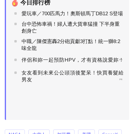
今日排行榜
愛玩車／700匹馬力！奧斯頓馬丁DB12 S登場
台中恐怖車禍！婦人遭大貨車猛撞 下半身重
創身亡
中職／陳傑憲轟2分砲貢獻3打點！統一獅8:2
味全龍
伴侶和妳一起預防HPV，才有資格說愛妳！
PR
女友看到未來公公頭頂後驚呆！快買養髮給
男友
PR