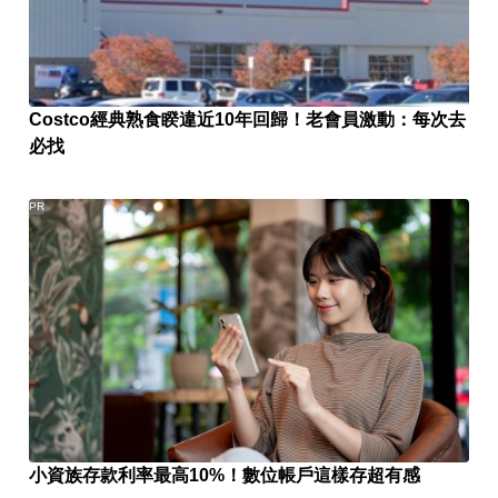
Costco經典熟食睽違近10年回歸！老會員激動：每次去
必找
PR
小資族存款利率最高10%！數位帳戶這樣存超有感