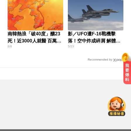
南韓熱浪「破40度」釀23
影／UFO遭F-16戰機擊
死！近3000人就醫 百萬家
落！空中炸成碎屑 解體畫
8/8
5/23
畜暴斃
面曝
Recommended by
跨性別參賽議題延燒！NBA前球星
宣布參加WNBA選秀
台玻夫人揭長子驟逝原因！兒媳譚
以欣71字發聲反駁
民進黨資深前輩辭世！前彰化市代
蔡裕昌罹癌 享壽71歲