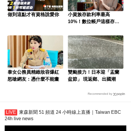
做到這點才有資格說愛你
小資族存款利率最高
10%！數位帳戶這樣存超
有感
泰女公務員精緻妝容爆紅
雙颱接力！日本迎「盂蘭
怒嗆網友：憑什麼不能畫
盆節」 現返鄉、出國潮
Recommended by
東森新聞 51 頻道 24 小時線上直播｜Taiwan EBC
24h live news