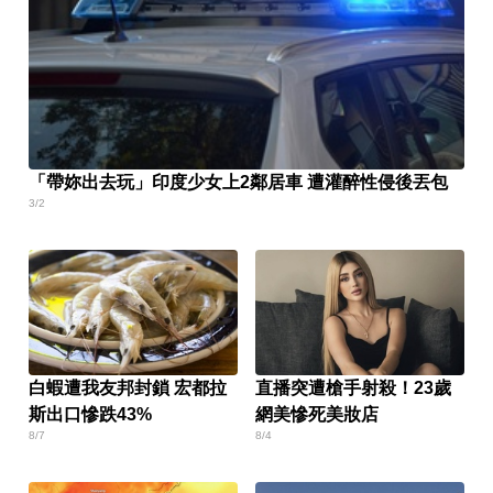
「帶妳出去玩」印度少女上2鄰居車 遭灌醉性侵後丟包
3/2
白蝦遭我友邦封鎖 宏都拉
直播突遭槍手射殺！23歲
斯出口慘跌43%
網美慘死美妝店
8/7
8/4