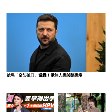
趁烏「空防破口」猛轟！俄無人機闖德機場
PR
PR