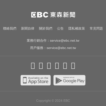
跨性別參賽議題延燒！NBA前球星
宣布參加WNBA選秀
台玻夫人揭長子驟逝原因！兒媳譚
聯絡我們
新聞自律
關於我們
公告
隱私權政策
常見問題
以欣71字發聲反駁
業務行銷合作：
service@ebc.net.tw
用戶服務：
service@ebc.net.tw
Copyright © 2024
EBC