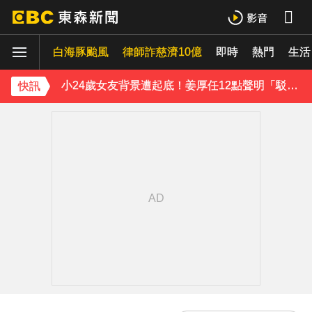
王子不倫粿粿判賠百萬！神隱9月「二度發聲」：行過死陰的幽谷
白海豚颱風
下載東森App，隨時掌握天下大小事！
律師詐慈濟10億
即時
熱門
生活
小24歲女友背景遭起底！姜厚任12點聲明「駁小三傳聞」：你在講三小？
快訊