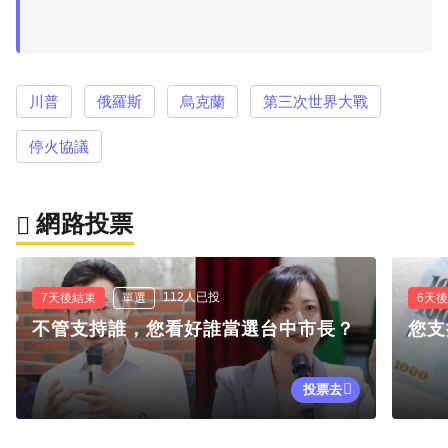
川普
俄羅斯
烏克蘭
第三次世界大戰
停火協議
網路投票
112人已投
7天後結束
單選
6天
不管支持誰，您看好誰當選台中市長？
您支
投票去