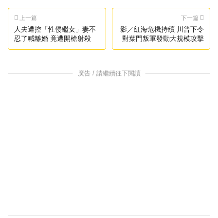
上一篇
下一篇
人夫遭控「性侵繼女」妻不
影／紅海危機持續 川普下令
忍了喊離婚 竟遭開槍射殺
對葉門叛軍發動大規模攻擊
廣告 / 請繼續往下閱讀