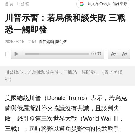
首頁
國際
加入為 Google 偏好來源
川普示警：若烏俄和談失敗 三戰
恐一觸即發
2025-03-15
22:54
責任編輯 陳劭鈞
00:00
川普擔心，若烏俄和談失敗，三戰恐一觸即發。（圖／美聯
社）
美國總統
川普
（Donald Trump）表示，若
烏克
蘭
與
俄羅斯
對
停火協議
沒有共識，且談判失
敗，恐引發
第三次世界大戰
（World War III，
三戰），屆時將難以避免災難性的核武戰爭。