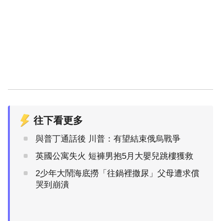
往下看更多
與普丁通話後 川普：有望結束俄烏戰爭
英國公寓失火 短褲男抱5月大嬰兒跳樓獲救
2少年大鬧海底撈「往鍋裡撒尿」父母遭求償
哭到崩潰