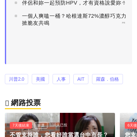
伴侶和妳一起預防HPV，才有資格說愛妳！
PR
一個人爽嗑一桶？哈根達斯72%濃醇巧克力
掀脆友共鳴
PR
川普2.0
美國
人事
AIT
羅森．伯格
網路投票
110人已投
7天後結束
單選
6天
不管支持誰，您看好誰當選台中市長？
您支