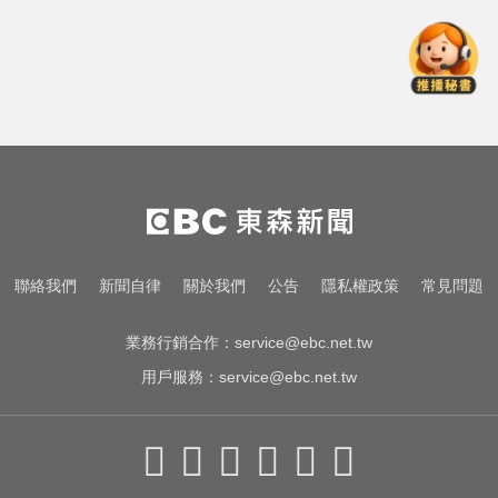
跨性別參賽議題延燒！NBA前球星
宣布參加WNBA選秀
快訊／白海豚逼近！新竹縣尖石、
五峰「8校停課」
無懼白海豚風雨！企聯父親節回歸
張庭瑜、張正韋用勝利感謝老爸
跨性別參賽議題延燒！NBA前球星
聯絡我們
新聞自律
關於我們
公告
隱私權政策
常見問題
宣布參加WNBA選秀
業務行銷合作：
service@ebc.net.tw
用戶服務：
service@ebc.net.tw