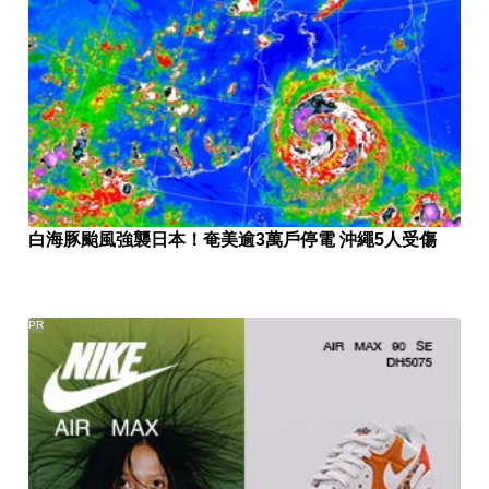
白海豚颱風強襲日本！奄美逾3萬戶停電 沖繩5人受傷
PR