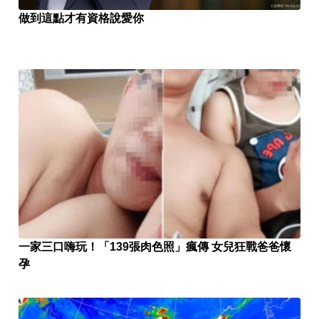
做到這點才有資格說愛你
一家三口嗨玩！「139張肉色照」瘋傳 女兒狂戰爸爸懷
孕