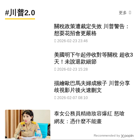
#川普2.0
更多
關稅政策遭裁定失效 川普警告：
想耍花招會更嚴格
2026-02-23 23:46
美國明下午起停收對等關稅 超收3
天！未說退款細節
2026-02-23 15:28
描繪歐巴馬夫婦成猴子 川普分享
歧視影片後火速刪文
2026-02-07 08:10
泰女公務員精緻妝容爆紅 怒嗆
網友：憑什麼不能畫
Recommended by