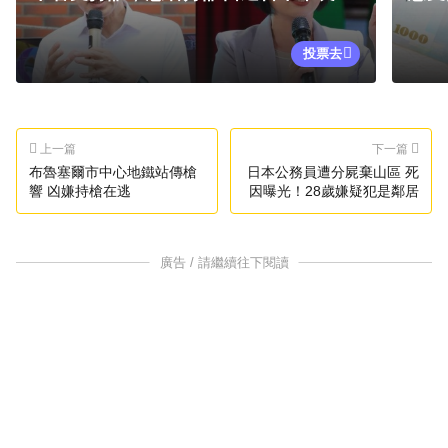
投票去
上一篇
下一篇
布魯塞爾市中心地鐵站傳槍
日本公務員遭分屍棄山區 死
響 凶嫌持槍在逃
因曝光！28歲嫌疑犯是鄰居
廣告 / 請繼續往下閱讀