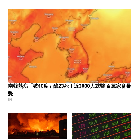
南韓熱浪「破40度」釀23死！近3000人就醫 百萬家畜暴
斃
8/8