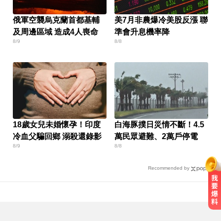
俄軍空襲烏克蘭首都基輔
美7月非農爆冷美股反漲 聯
及周邊區域 造成4人喪命
準會升息機率降
8/9
8/8
18歲女兒未婚懷孕！印度
白海豚撲日災情不斷！4.5
冷血父騙回鄉 溺殺還錄影
萬民眾避難、2萬戶停電
8/9
8/8
Recommended by
無懼白海豚風雨！企聯父親節回歸
張庭瑜、張正韋用勝利感謝老爸