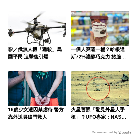
PR
影／俄無人機「獵殺」烏
一個人爽嗑一桶？哈根達
國平民 追擊後引爆
斯72%濃醇巧克力 掀脆友
共鳴
16歲少女遭囚禁虐待 警方
火星舊照「驚見外星人手
靠外送員破門救人
槍」？UFO專家：NASA
早知情
Recommended by