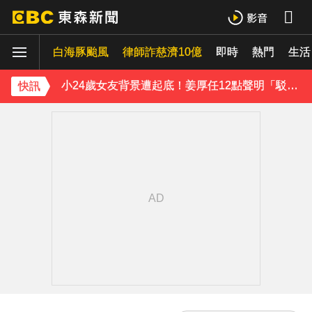
下載東森App，隨時掌握天下大小事！
白海豚颱風
律師詐慈濟10億
即時
熱門
生活
小24歲女友背景遭起底！姜厚任12點聲明「駁小三傳聞」：你在講三小？
快訊
王子不倫粿粿判賠百萬！神隱9月「二度發聲」：行過死陰的幽谷
下載東森App，隨時掌握天下大小事！
小24歲女友背景遭起底！姜厚任12點聲明「駁小三傳聞」：你在講三小？