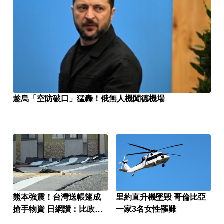
趁烏「空防破口」猛轟！俄無人機闖德機場
熊本強震！台灣送帳篷成
里約直升機墜毀 哥倫比亞
搶手物資 日網讚：比政府
一家3名女性罹難
還快