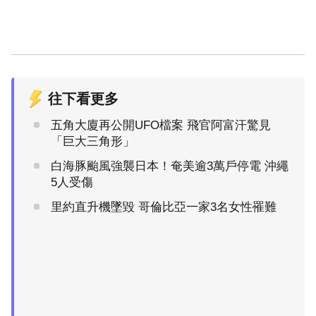
往下看更多
五角大廈再公開UFO檔案 飛官阿富汗驚見
「巨大三角形」
白海豚颱風強襲日本！奄美逾3萬戶停電 沖繩
5人受傷
里約直升機墜毀 哥倫比亞一家3名女性罹難