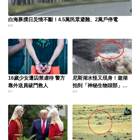
白海豚撲日災情不斷！4.5萬民眾避難、2萬戶停電
8/8
16歲少女遭囚禁虐待 警方
尼斯湖水怪又現身！遊湖
靠外送員破門救人
拍到「神秘生物頭部」官
8/7
8/6
方證實了