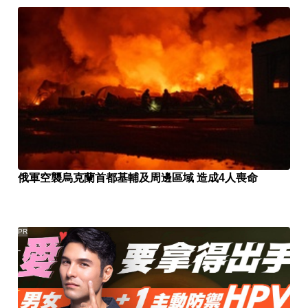
俄軍空襲烏克蘭首都基輔及周邊區域 造成4人喪命
PR