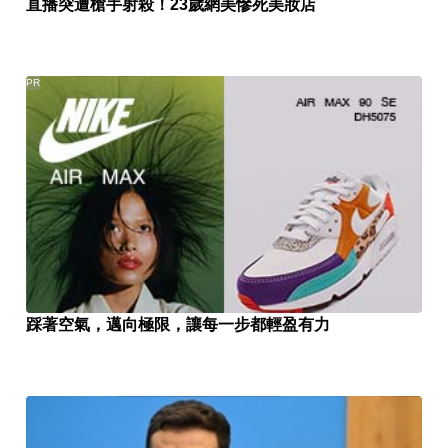
直播突遭槍手射殺！23歲網美慘死美妝店
PR
踩著空氣，邁向極限，讓每一步都輕盈有力