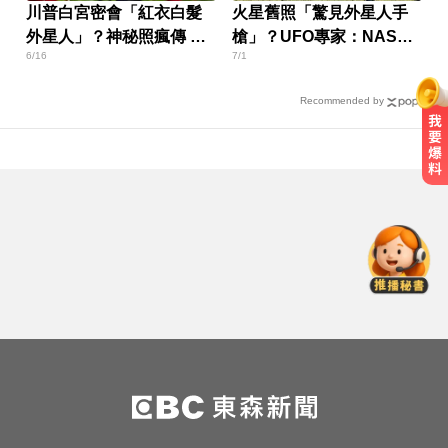
川普白宮密會「紅衣白髮
火星舊照「驚見外星人手
外星人」？神秘照瘋傳 真
槍」？UFO專家：NASA
6/16
7/1
相曝光了
早知情
Recommended by
快訊／台北強風驟雨「沒放颱風
假」 蔣萬安說明了！
跨性別參賽議題延燒！NBA前球星
宣布參加WNBA選秀
攏係為了晶片！「斷交19年」 哥斯
大黎加連2年來台
快訊／台北強風驟雨「沒放颱風
假」 蔣萬安說明了！