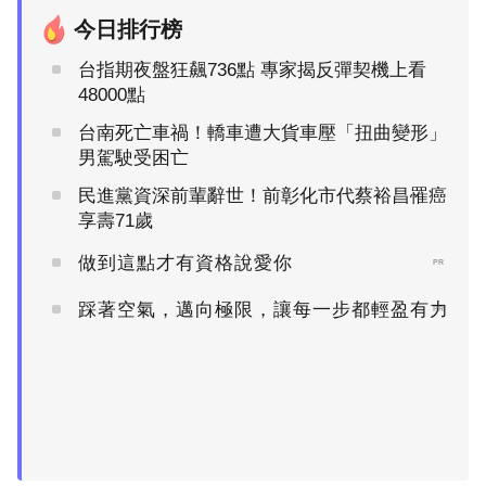
今日排行榜
台指期夜盤狂飆736點 專家揭反彈契機上看
48000點
台南死亡車禍！轎車遭大貨車壓「扭曲變形」
男駕駛受困亡
民進黨資深前輩辭世！前彰化市代蔡裕昌罹癌
享壽71歲
做到這點才有資格說愛你
PR
踩著空氣，邁向極限，讓每一步都輕盈有力
PR