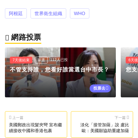
阿根廷
世界衛生組織
WHO
網路投票
112人已投
7天後結束
單選
6天
不管支持誰，您看好誰當選台中市長？
您支
投票去
上一篇
下一篇
美國郵政出現髮夾彎 宣布繼
淡化「接管加薩」說 盧比
續接收中國和香港包裹
歐：美國願協助重建加薩