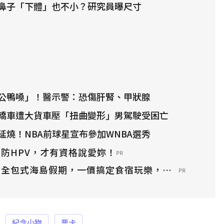
鼻子「下體」也不小？研究員曝尺寸
公鴨嗓」！醫示警：恐傷肝腎、甲狀腺
轎車遭大貨車壓「扭曲變形」男駕駛受困亡
延燒！NBA前球星宣布參加WNBA選秀
防HPV，才有資格說愛妳！
PR
？全包式海島假期，一價搞定食宿玩樂，省錢更省心！
PR
紀念小物
票卡