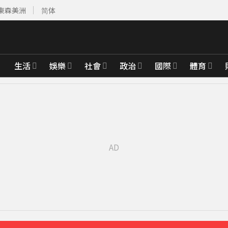
東森美洲
简体
生活
娛樂
社會
政治
國際
體育
聲」：行過死陰的幽谷
13分鐘前