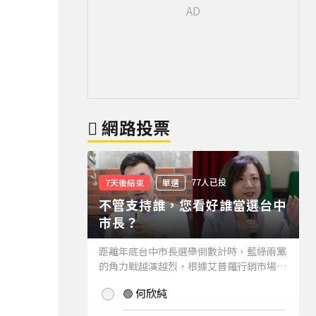
網路投票
77人已投
7天後結束
單選
不管支持誰，您看好誰當選台中
市長？
距離年底台中市長選舉倒數計時，藍綠兩黨
的角力戰越演越烈，根據艾普羅行銷市場研
究公司進行的最新台中市長民調結果也出爐
🟢 何欣純
(詳情請見下方新聞)。而不管支持誰，您看
好誰當選台中市長？