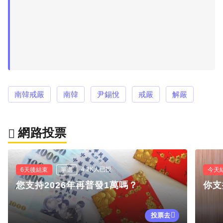
南韓戒嚴
南韓
尹錫悅
戒嚴
解嚴
網路投票
4.2K人已投
6天後結束
單選
今天
您支持2026年再普發1萬嗎？
你支
投票去