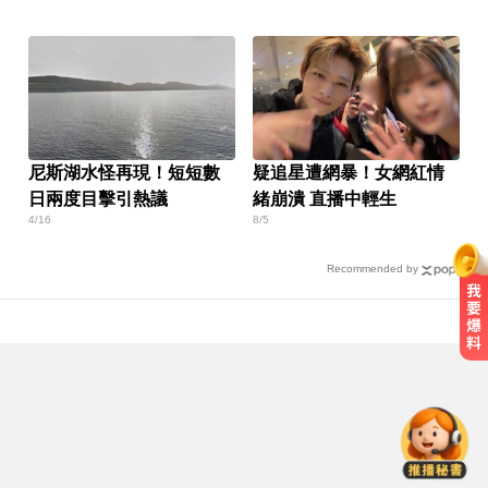
尼斯湖水怪再現！短短數
疑追星遭網暴！女網紅情
日兩度目擊引熱議
緒崩潰 直播中輕生
4/16
8/5
Recommended by
你也有膝蓋喀喀響？醫揭1習慣 恐
害越走越沒力
白海豚不放過台灣！今晚開始影響
最劇 2地雨量上看500毫米