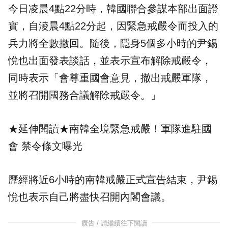
今日凌晨4點22分時，韓國聯合參謀本部出面證
實，自淩晨4點22分起，因緊急戒嚴令而投入的
兵力將全數撤回。隨後，隱身5個多小時的尹錫
悅也出面發表談話，並表示宣布解除戒嚴令，
同時表示「會尊重國會意見，撤出戒嚴軍隊，
並將召開國務合議解除戒嚴令。」
★延伸閱讀★
南韓全境緊急戒嚴！軍隊進駐國
會 禁令條文曝光
歷經將近6小時的
南韓戒嚴
正式宣告結束，尹錫
悅也表示自己將盡快召開內閣會議。
廣告 / 請繼續往下閱讀