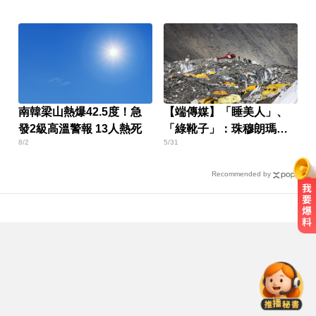
南韓梁山熱爆42.5度！急
【端傳媒】「睡美人」、
發2級高溫警報 13人熱死
「綠靴子」：珠穆朗瑪的
8/2
5/31
屍體地標
Recommended by
涉製毒、跨國販毒！埃及女星被判
死刑
姜厚任小24歲女友「3碩1博」造
假？ 台大回應了