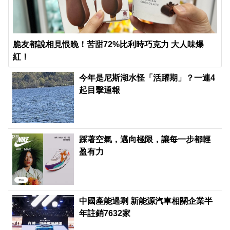
脆友都說相見恨晚！苦甜72%比利時巧克力 大人味爆
紅！
今年是尼斯湖水怪「活躍期」？一連4
起目擊通報
PR
踩著空氣，邁向極限，讓每一步都輕
盈有力
中國產能過剩 新能源汽車相關企業半
年註銷7632家