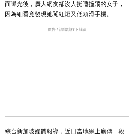
面曝光後，廣大網友卻沒人挺遭撞飛的女子，
因為細看竟發現她
闖紅燈
又低頭滑
手機
。
廣告 / 請繼續往下閱讀
綜合新加坡媒體報導，近日當地網上瘋傳一段