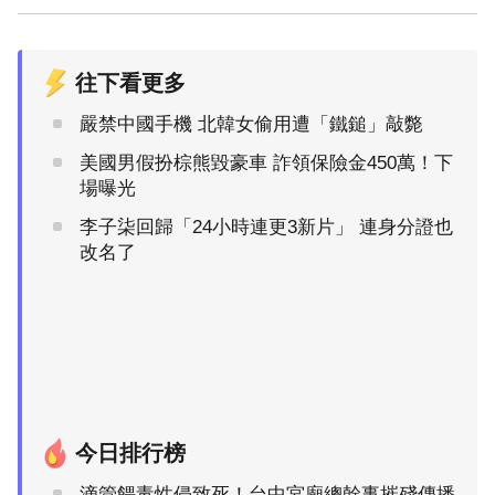
往下看更多
嚴禁中國手機 北韓女偷用遭「鐵鎚」敲斃
美國男假扮棕熊毀豪車 詐領保險金450萬！下
場曝光
李子柒回歸「24小時連更3新片」 連身分證也
改名了
今日排行榜
滴管餵毒性侵致死！台中宮廟總幹事摧殘傳播