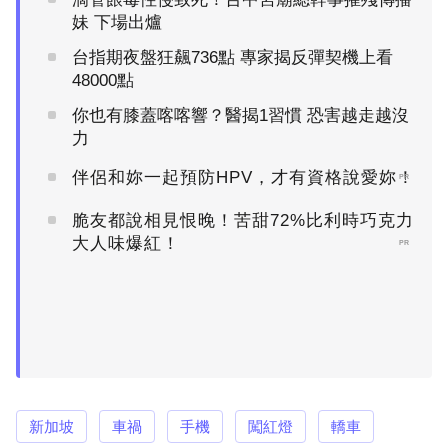
妹 下場出爐
台指期夜盤狂飆736點 專家揭反彈契機上看
48000點
你也有膝蓋喀喀響？醫揭1習慣 恐害越走越沒
力
伴侶和妳一起預防HPV，才有資格說愛妳！
PR
脆友都說相見恨晚！苦甜72%比利時巧克力
大人味爆紅！
PR
新加坡
車禍
手機
闖紅燈
轎車