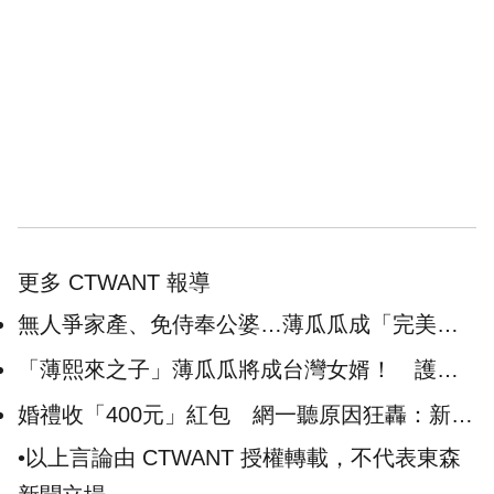
更多 CTWANT 報導
無人爭家產、免侍奉公婆…薄瓜瓜成「完美女
婿」 父親驚人身分大揭密
「薄熙來之子」薄瓜瓜將成台灣女婿！ 護理
師證實來台健檢：長得帥又客氣
婚禮收「400元」紅包 網一聽原因狂轟：新郎
超沒禮貌
•以上言論由 CTWANT 授權轉載，不代表東森