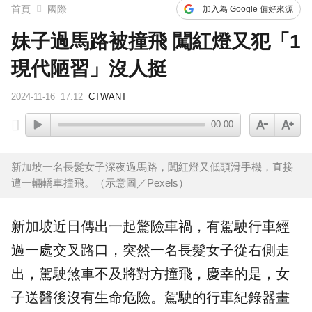
首頁
國際
加入為 Google 偏好來源
妹子過馬路被撞飛 闖紅燈又犯「1
現代陋習」沒人挺
2024-11-16
17:12
CTWANT
00:00
新加坡一名長髮女子深夜過馬路，闖紅燈又低頭滑手機，直接
遭一輛轎車撞飛。（示意圖／Pexels）
新加坡
近日傳出一起驚險
車禍
，有駕駛行車經
過一處交叉路口，突然一名長髮女子從右側走
出，駕駛煞車不及將對方撞飛，慶幸的是，女
子送醫後沒有生命危險。駕駛的行車紀錄器畫