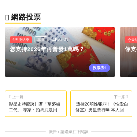
網路投票
4.1K人已投
6天後結束
單選
今天
您支持2026年再普發1萬嗎？
你支
投票去
上一篇
下一篇
影星史特龍誇川普「華盛頓
遭控26項性犯罪！《性愛自
二代」 專家：拍馬屁沒用
修室》男星惡行曝 本人回應
了
廣告 / 請繼續往下閱讀