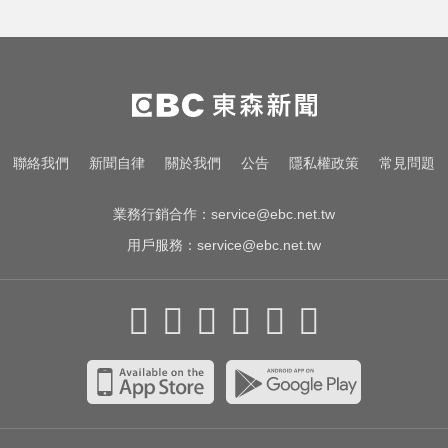
民進黨資深前輩辭世！前彰化市代
蔡裕昌罹癌 享壽71歲
涉製毒、跨國販毒！埃及女星被判
死刑
姜厚任小24歲女友「3碩1博」造
聯絡我們
新聞自律
關於我們
公告
隱私權政策
常見問題
假？ 台大回應了
業務行銷合作：
service@ebc.net.tw
用戶服務：
service@ebc.net.tw