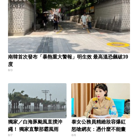
南韓首次發布「暴熱重大警報」明生效 最高溫恐飆破39
度
8/3
獨家／白海豚颱風直撲沖
泰女公務員精緻妝容爆紅
繩！ 獨家直擊那霸風雨
怒嗆網友：憑什麼不能畫
8/7
8/6