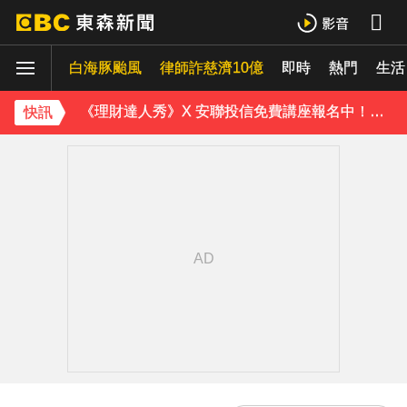
《理財達人秀》X 安聯投信免費講座報名中！搶先卡位 2027
白海豚颱風
下載東森App，隨時掌握天下大小事！
律師詐慈濟10億
即時
熱門
生活
《理財達人秀》X 安聯投信免費講座報名中！搶先卡位 2027
快訊