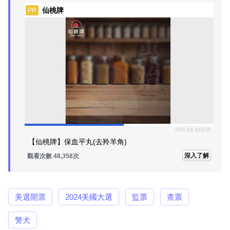
仙桃牌
PR
ads by popIn
【仙桃牌】保血平丸(去羚羊角)
深入了解
觀看次數 48,358次
美選開票
2024美國大選
監票
查票
警犬