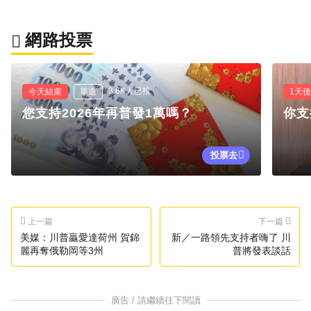
網路投票
3.6K人已投
今天結束
單選
1天
您支持2026年再普發1萬嗎？
你支
投票去
上一篇
下一篇
美媒：川普贏愛達荷州 賀錦
新／一路領先支持者嗨了 川
麗再奪俄勒岡等3州
普將發表談話
廣告 / 請繼續往下閱讀