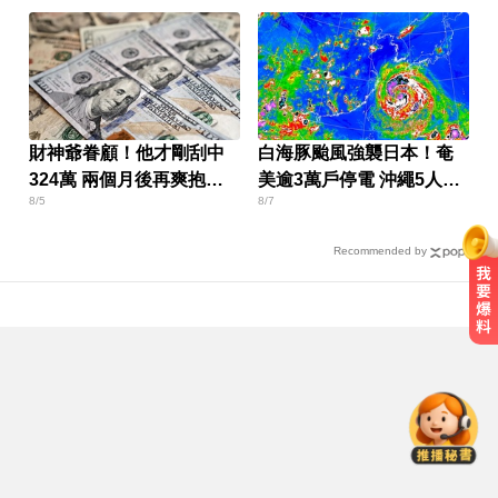
財神爺眷顧！他才剛刮中
白海豚颱風強襲日本！奄
324萬 兩個月後再爽抱
美逾3萬戶停電 沖繩5人受
8/5
8/7
3243萬
傷
Recommended by
屏東女欠50萬高利貸！遭3惡煞追討
小吃店包廂多次性侵
中職／日本女星松川星首次來台開
球！為統一獅女孩日揭幕
緯創股利2度延發史上首例 金管會