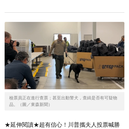
檢票員正在進行查票；甚至出動警犬，查緝是否有可疑物
品。（圖／東森新聞）
★延伸閱讀★
超有信心！川普攜夫人投票喊勝