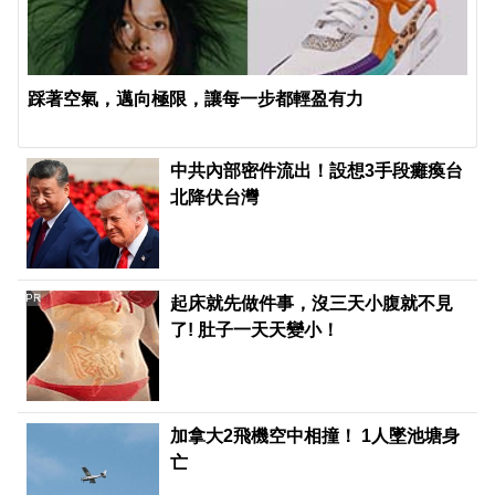
踩著空氣，邁向極限，讓每一步都輕盈有力
中共內部密件流出！設想3手段癱瘓台
北降伏台灣
PR
起床就先做件事，沒三天小腹就不見
了! 肚子一天天變小！
加拿大2飛機空中相撞！ 1人墜池塘身
亡