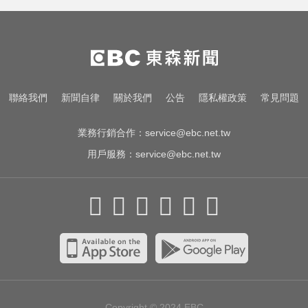
說重話：考慮收回股務自辦
屏東女欠50萬高利貸！遭3惡煞追討
小吃店包廂多次性侵
中職／日本女星松川星首次來台開
聯絡我們
新聞自律
關於我們
公告
隱私權政策
常見問題
球！為統一獅女孩日揭幕
業務行銷合作：
service@ebc.net.tw
用戶服務：
service@ebc.net.tw
Copyright © 2024
EBC