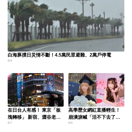
白海豚撲日災情不斷！4.5萬民眾避難、2萬戶停電
8/8
在日台人有感！ 東京「板
高學歷女網紅直播輕生！
塊轉移」 新宿、澀谷老
崩潰淚喊「活不下去了」
8/7
8/6
化？
仍遭網暴