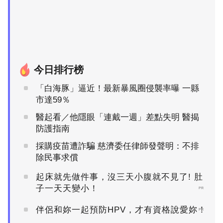
今日排行榜
「白海豚」逼近！最新暴風圈侵襲率曝 一縣
市達59％
醫起看／他隱眼「連戴一週」差點失明 醫揭
防護指南
採購疫苗遭詐騙 慈濟委任律師發聲明：不排
除民事求償
起床就先做件事，沒三天小腹就不見了! 肚
子一天天變小！
PR
伴侶和妳一起預防HPV，才有資格說愛妳！
PR