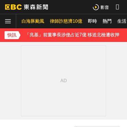
《理財達人秀》X 安聯投信免費講座報名中！搶先卡位 2027
白海豚颱風
下載東森App，隨時掌握天下大小事！
律師詐慈濟10億
即時
熱門
生活
「兆基」前董事長涉侵占近7億 移送北檢遭收押
快訊